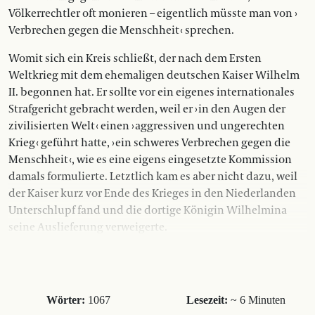
Völkerrechtler oft monieren – eigentlich müsste man von ›
Verbrechen gegen die Menschheit ‹ sprechen.
Womit sich ein Kreis schließt, der nach dem Ersten
Weltkrieg mit dem ehema­ligen deutschen Kaiser Wilhelm
II. begonnen hat. Er sollte vor ein eigenes ­internationales
Strafgericht gebracht werden, weil er › in den Augen der
zivi­lisierten Welt ‹ einen › aggressiven und ­ungerechten
Krieg ‹ geführt hatte, › ein schweres Verbrechen gegen die
Menschheit ‹, wie es eine eigens eingesetzte Kommission
damals formulierte. Letztlich kam es aber nicht dazu, weil
der Kaiser kurz vor Ende des Krieges in den Niederlanden
Unterschlupf fand und die dortige Königin Wilhelmina
seine Auslie­ferung verweigerte.
Wörter:
1067
Lesezeit:
~ 6 Minuten