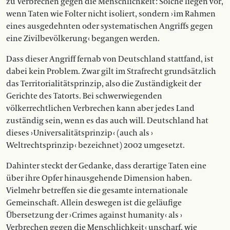
zu Verbrechen gegen die Menschlichkeit : Solche liegen vor,
wenn Taten wie Folter nicht isoliert, sondern › im Rahmen
eines ausgedehnten oder systematischen Angriffs gegen
eine Zivilbevölkerung ‹ begangen werden.
Dass dieser Angriff fernab von Deutschland stattfand, ist
dabei kein Problem. Zwar gilt im Strafrecht grundsätzlich
das Territorialitätsprinzip, also die Zuständigkeit der
Gerichte des Tatorts. Bei schwerwiegenden
völkerrechtlichen Verbrechen kann aber jedes Land
zuständig sein, wenn es das auch will. Deutschland hat
dieses › Universalitätsprinzip ‹ (auch als ›
Weltrechtsprinzip ‹ bezeichnet) 2002 umgesetzt.
Dahinter steckt der Gedanke, dass derartige Taten eine
über ihre Opfer hinausgehende Dimension haben.
Vielmehr betreffen sie die gesamte internationale
Gemeinschaft. Allein deswegen ist die ge­läufige
Übersetzung der › Crimes against humanity ‹ als ›
Verbrechen gegen die Menschlichkeit ‹ unscharf, wie