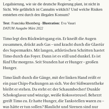
Legalisierung, wie sie die deutsche Regierung plant, ist nicht in
Sicht. Wie gefährlich ist Cannabis wirklich? Und welche Risiken
entstehen erst durch den illegalen Konsum?
·
Text:
Franciska Rhomberg
Illustration:
Eva Vasari
DATUM Ausgabe März 2022
Timo legt den Rückwärtsgang ein. Er kneift die Augen
zusammen, drückt aufs Gas – und kracht durch die Glastür
des Supermarkts. Mit langen, athletischen Schritten hastet
Timo durch das Foyer. Dann ist es still und dunkel. Es ist
fünf Uhr morgens. Seit Stunden hat er Hunger – großen
Hunger.
Timo läuft durch die Gänge, mit der linken Hand reißt er
ein paar Chips-Packungen an sich. Vor der Süßwarentheke
bleibt er stehen. Da steht er: der Schaumbecher! Dunkle
Schokoglasur und winzige, weiße Kokosstreusel. Beherzt
greift Timo zu. Er hatte Hunger, die Tankstellen waren zu –
was hätte er tun sollen? Blaulicht und Sirenen sind nur