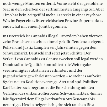
noch wenige Minuten entfernt. Vorne steht der gestohlene
Seat in den Scherben der zertrümmerten Eingangstür. Aber
Timo hat kein Zeitgefühl mehr. Er steckt in einer Psychose.
Was im Foyer eines österreichischen Provinz-Supermarktes
endet, hat mit einem Joint begonnen.
In Österreich ist Cannabis illegal. Trotzdem haben vier von
zehn Erwachsenen schon einmal gekifft, Tendenz steigend.
Polizei und Justiz kämpfen seit Jahrzehnten gegen den
Schwarzmarkt. Deutschland setzt jetzt Schritte: Der
Verkauf von Cannabis zu Genusszwecken soll legal werden.
Damit soll ›die Qualität kontrolliert, die Weitergabe
verunreinigter Substanzen verhindert und der
Jugendschutz gewährleistet‹ werden – so steht es auf Seite
87 des neuen Koalitionsvertrags. Arzt und spd-Politiker
Karl Lauterbach begründet die Entscheidung mit den
Gefahren des unkontrollierbaren Schwarzmarktes: ›Immer
häufiger wird dem illegal verkauften Straßencannabis
neuartiges Heroin beigemischt, das sich rauchen lässt.