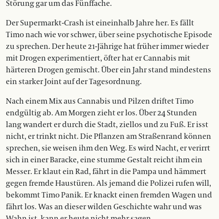
Störung gar um das Fünffache.
Der Supermarkt-Crash ist eineinhalb Jahre her. Es fällt
Timo nach wie vor schwer, über seine psychotische Episode
zu sprechen. Der heute 21-Jährige hat früher immer wieder
mit Drogen experimentiert, öfter hat er Cannabis mit
härteren Drogen gemischt. Über ein Jahr stand mindestens
ein starker Joint auf der Tagesordnung.
Nach einem Mix aus Cannabis und Pilzen driftet Timo
endgültig ab. Am Morgen zieht er los. Über 24 Stunden
lang wandert er durch die Stadt, ziellos und zu Fuß. Er isst
nicht, er trinkt nicht. Die Pflanzen am Straßenrand können
sprechen, sie weisen ihm den Weg. Es wird Nacht, er verirrt
sich in einer Baracke, eine stumme Gestalt reicht ihm ein
Messer. Er klaut ein Rad, fährt in die Pampa und hämmert
gegen fremde Haustüren. Als jemand die Polizei rufen will,
bekommt Timo Panik. Er knackt einen fremden Wagen und
fährt los. Was an dieser wilden Geschichte wahr und was
Wahn ist, kann er heute nicht mehr sagen.