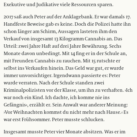
Exekutive und Judikative viele Ressourcen sparen.
2017 saß auch Peter auf der Anklagebank. Er war damals 17.
Handfeste Beweise gab es keine. Doch die Polizei hatte ihn
schon länger am Schirm, Aussagen lasteten ihm den
Verkauf von insgesamt 13 Kilogramm Cannabis an. Das
Urteil: zwei Jahre Haft auf drei Jahre Bewährung. Sechs
Monate davon unbedingt. Mit 14 fing er in der Schule an,
mit Freunden Cannabis zu rauchen. Mit 15 rutschte er
selbst ins Verkaufen hinein. Das Geld war gut, er wurde
immer unvorsichtiger. Irgendwann passierte es: Peter
wurde verraten. Nach der Schule standen zwei
Kriminalpolizisten vor der Klasse, um ihn zu verhaften. ›Ich
war noch ein Kind. Ich dachte, ich komme nie ins
Gefängnis‹, erzählt er. Sein Anwalt war anderer Meinung:
›Vor Weihnachten kommst du nicht mehr nach Hause.‹ Es
war erst Frühsommer. Peter musste schlucken.
Insgesamt musste Peter vier Monate absitzen. Was er im