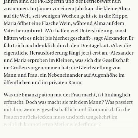
Jahren sind die PR-Expertin und der Betriebswirt nun
zusammen. Im Jänner vor einem Jahr kam die kleine Alma
auf die Welt, seit wenigen Wochen geht sie in die Krippe.
Maria öffnet eine Flasche Wein, während Alma auf dem
Vater herumturnt. ›Wir hatten viel Unterstützung, sonst
hätten wir es nicht bis hierher geschafft‹, sagt Alexander. Er
fährt sich nachdenklich durch den Dreitagebart: ›Aber die
eigentliche Herausforderung fängt jetzt erst an.‹ Alexander
und Maria erproben im Kleinen, was sich die Gesellschaft
im Großen vorgenommen hat: die Gleichstellung von
Mann und Frau, ein Nebeneinander auf Augenhöhe im
öffentlichen und im privaten Raum.
Was die Emanzipation mit der Frau macht, ist hinlänglich
erforscht. Doch was macht sie mit dem Mann? Was passiert
mit ihm, wenn er gesellschaftlich und ökonomisch für die
Frauen zurückstecken muss und sich umgekehrt im
weiblich konnotierten Metier wiederfindet?