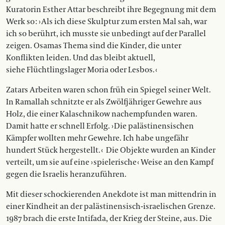
Kuratorin Esther Attar beschreibt ihre Begegnung mit dem
Werk so : › Als ich diese Skulptur zum ersten Mal sah, war
ich so berührt, ich musste sie unbedingt auf der Parallel
zeigen. Osamas Thema sind die Kinder, die unter
Konflikten leiden. Und das bleibt aktuell,
siehe Flüchtlingslager Mo­­ria oder Lesbos. ‹
Zatars Arbeiten waren schon früh ein Spiegel seiner Welt.
In Ramallah schnitzte er als Zwölfjähriger Gewehre aus
Holz, die einer Kalaschnikow nachempfunden waren.
Damit hatte er schnell Erfolg. › Die palästinensischen
Kämpfer wollten mehr Gewehre. Ich ha­be ungefähr
hundert Stück hergestellt. ‹
Die Objekte wurden an Kinder
verteilt, um sie auf eine › spielerische ‹ Weise an den Kampf
gegen die Israelis heran­zuführen.
Mit dieser schockierenden Anek­dote ist man mittendrin in
einer Kindheit an der palästinensisch-israelischen Grenze.
1987 brach die erste Intifada, der Krieg der Steine, aus. Die