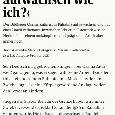
ich ?‹
Der Bildhauer Osama Zatar ist in Palästina aufgewachsen und mit
einer Israeli verheiratet. Inzwischen lebt er in Österreich – seine
Herkunft aus einem umkämpften Land prägt seine Arbeit aber
immer noch.
·
Text:
Alexandra Markl
Fotografie:
Markus Krottendorfer
DATUM Ausgabe Februar 2021
Sein Deutsch mag gebrochen klin­gen, aber Osama Zatar
weiß ganz genau, was er sagen will. Seine Arbeit › I smelled
this ‹ – ein hockender Bub mit einer Maske, aus der eine
Zwiebel ragt – ist eine Körper gewordene Anklage wider
den Terror an Kindern.
› Gegen die Gasbomben an der Gren­ze haben wir immer
Zwiebel verwendet ‹, erklärt Zatar, der 1980 in Ramallah
geboren wurde. Die in Israel aufgewachsene Parallel-