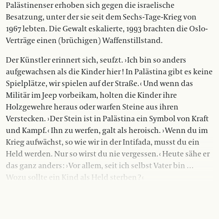
Palästinenser erhoben sich gegen die israelische
Besatzung, unter der sie seit dem Sechs-Tage-Krieg von
1967 lebten. Die Gewalt eskalierte, 1993 brachten die Oslo-
Verträge einen (brüchigen) Waffenstillstand.
Der Künstler erinnert sich, seufzt. › Ich bin so anders
aufgewachsen als die Kinder hier ! In Palästina gibt es keine
Spielplätze, wir spielen auf der Straße. ‹ Und wenn das
Militär im Jeep vorbeikam, holten die Kinder ihre
Holzgewehre heraus oder warfen Steine aus ihren
Verstecken. › Der Stein ist in Palästina ein Symbol von Kraft
und Kampf. ‹ Ihn zu werfen, galt als heroisch. › Wenn du im
Krieg aufwächst, so wie wir in der Intifada, musst du ein
Held werden. Nur so wirst du nie vergessen. ‹ Heute sähe er
das ganz anders : › Vor allem, seit ich selbst Vater bin …
Wozu sollte ein Kind als Held sterben ? ‹