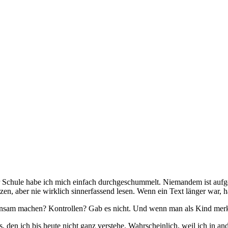
der Schule habe ich mich einfach durchgeschummelt. Niemandem ist aufg
, aber nie wirklich sinnerfassend lesen. Wenn ein Text länger war, ha
sam machen? Kontrollen? Gab es nicht. Und wenn man als Kind merkt,
, den ich bis heute nicht ganz verstehe. Wahrscheinlich, weil ich in a