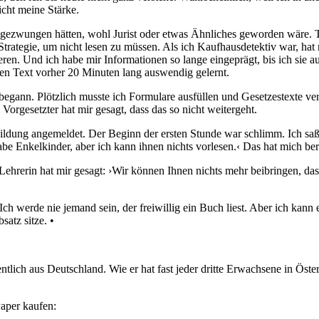
icht meine Stärke.
 gezwungen hätten, wohl Jurist oder etwas Ähnliches geworden wäre. T
 Strategie, um nicht lesen zu müssen. Als ich Kaufhausdetektiv war, ha
tieren. Und ich habe mir Informa­tionen so lange eingeprägt, bis ich s
 den Text vorher 20 Minuten lang ­auswendig gelernt.
 begann. ­Plötzlich musste ich Formulare ausfüllen und Gesetzestexte ve
gesetzter hat mir gesagt, dass das so nicht weitergeht.
ildung angemeldet. Der Beginn der ersten Stunde war schlimm. Ich saß 
habe Enkelkinder, aber ich kann ihnen nichts vorlesen.‹ Das hat mich be
ehrerin hat mir gesagt: ›Wir können Ihnen nichts mehr beibringen, das 
. Ich werde nie jemand sein, der freiwillig ein Buch liest. Aber ich kann
atz sitze. •
entlich aus Deutschland. Wie er hat fast jeder dritte Erwachsene in Ös
Paper kaufen: