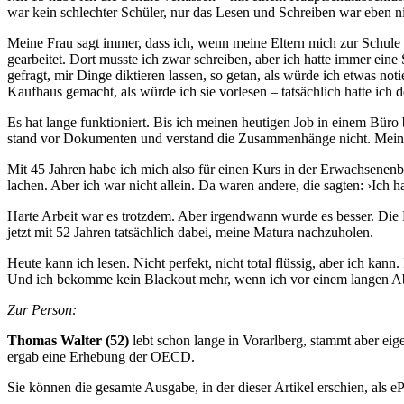
war kein schlechter Schüler, nur das Lesen und Schreiben war eben n
Meine Frau sagt immer, dass ich, wenn meine Eltern mich zur Schule
gearbeitet. Dort musste ich zwar schreiben, aber ich hatte immer eine
gefragt, mir Dinge diktieren lassen, so getan, als würde ich etwas no
Kaufhaus gemacht, als würde ich sie vorlesen – ­tatsächlich hatte ich
Es hat lange funktioniert. Bis ich meinen heutigen Job in einem Büro
stand vor Dokumenten und verstand die Zusammenhänge nicht. Mein Vor
Mit 45 Jahren habe ich mich also für einen Kurs in der Erwachsenenb
lachen. Aber ich war nicht ­allein. Da waren andere, die sagten: ›Ich 
Harte Arbeit war es trotzdem. Aber irgendwann wurde es besser. Die L
jetzt mit 52 Jahren tatsächlich dabei, meine Matura nachzuholen.
Heute kann ich lesen. Nicht perfekt, nicht total flüssig, aber ich kann
Und ich bekomme kein Blackout mehr, wenn ich vor einem langen Abs
Zur Person:
Thomas Walter (52)
lebt schon lange in Vorarlberg, stammt aber eig
ergab eine Erhebung der OECD.
Sie können die gesamte Ausgabe, in der dieser Artikel erschien, als e