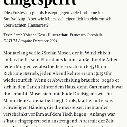
Die ›Fußfessel‹ gilt als Rezept gegen viele Probleme im
Strafvollzug. Aber wie lebt es sich eigentlich im elektronisch
überwachten Hausarrest?
·
Text:
Sarah Yolanda Koss
Illustration:
Francesco Ciccolella
DATUM Ausgabe Dezember 2021
Monatelang verließ Stefan Moser, der in Wirklichkeit
anders heißt, sein Elternhaus kaum – außer für die Arbeit.
Jeden Morgen verabschiedete er sich um 6:45 Uhr in
Richtung Betrieb, jeden Abend kehrte er um 19:15 Uhr
wieder zurück. Wenn er Abwechslung brauchte, begab er
sich in den Garten hinter dem Haus, denn Gartenarbeit war
ihm erlaubt. Moser sieht mit Ende Dreißig aus wie ein
Mann, dem Gartenarbeit liegt. Groß, kräftig, mit etwas
schwieligen Händen, die die meiste Zeit ineinander
verschränkt vor ihm auf dem Tisch liegen. ›Anfangs war
z’haus eingesperrt sein anstrengend. Aber mit der Zeit