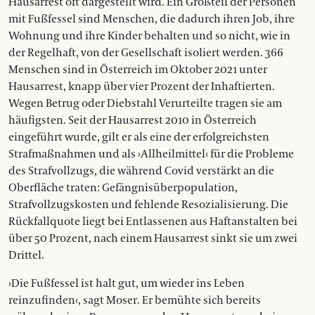
Hausarrest oft dargestellt wird. Ein Großteil der Personen
mit Fußfessel sind Menschen, die dadurch ihren Job, ihre
Wohnung und ihre Kinder behalten und so nicht, wie in
der Regelhaft, von der Gesellschaft isoliert werden. 366
Menschen sind in Österreich im Oktober 2021 unter
Hausarrest, knapp über vier Prozent der Inhaftierten.
Wegen Betrug oder Diebstahl Verurteilte tragen sie am
häufigsten. Seit der Hausarrest 2010 in Österreich
eingeführt wurde, gilt er als eine der erfolgreichsten
Strafmaßnahmen und als ›Allheilmittel‹ für die Probleme
des Strafvollzugs, die während Covid verstärkt an die
Oberfläche traten: Gefängnisüberpopulation,
Strafvollzugskosten und fehlende Resozialisierung. Die
Rückfallquote liegt bei Entlassenen aus Haftanstalten bei
über 50 Prozent, nach einem Hausarrest sinkt sie um zwei
Drittel.
›Die Fußfessel ist halt gut, um wieder ins Leben
reinzufinden‹, sagt Moser. Er bemühte sich bereits