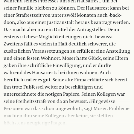
während seines Prozesses um den Hausarrest, um bei
seiner Familie bleiben zu können. Der Hausarrest kann bei
einer Strafrestzeit von unter zwölf Monaten auch ›back-
door‹, also aus einer Justizanstalt heraus beantragt werden.
Das macht aber nur ein Drittel der Antragsteller. Denn
erstens ist diese Möglichkeit einigen nicht bewusst.
Zweitens fällt es vielen in Haft deutlich schwerer, die
zusätzlichen Voraussetzungen zu erfüllen: eine Anstellung
und einen festen Wohnort. Moser hatte Glück, seine Eltern
gaben ihre schriftliche Einwilligung, und er durfte
während des Hausarrests bei ihnen wohnen. Auch
beruflich traf er es gut. Seine alte Firma erklärte sich bereit,
ihn trotz Fußfessel weiter zu beschäftigen und
unterzeichnete die nötigen Papiere. Seinen Kollegen war
seine Freiheitsstrafe von da an bewusst. ›Für gewisse
Personen war das schon ungewohnt‹, sagt Moser. Probleme
machten ihm seine Kollegen aber keine, sie stellten
höchstens neugierige Fragen.