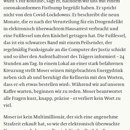
wurd’s zur Routine‹, sagt er, nachdem wir uns mit einem
coronakonformen Fistbump begrüßt haben. Er spricht
nicht von den Covid-Lockdowns. Er beschreibt die neun
Monate, die er nach der Verurteilung für ein Drogendelikt
in elektronisch überwachtem Hausarrest verbracht und
eine Fußfessel um den Knöchel getragen hat. Die Fußfessel,
das ist ein schwarzes Band mit einem Peilsender, der
regelmäßig Funksignale an die Computer der Justiz schickt
und so über den Aufenthaltsort des Trägers informiert – 24
Stunden am Tag. In einem Lokal an einer stark befahrenen
Kreuzung stellt Moser seinen mitgebrachten Energydrink
neben sich ab und beruhigt die Kellnerin mit den Worten,
dass er ›eh etwas bestellen wird‹. Während wir auf unseren
Kaffee warten, beginnen wir zu reden. Moser beantwortet
alle Fragen kurz, knapp, präzise – er verliert kein Wort zu
viel.
Moser ist kein Multimillionär, der sich eine angenehme
Strafzeit erkauft hat, so wie der elektronisch überwachte