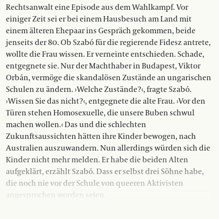
Rechtsanwalt eine Episode aus dem Wahlkampf. Vor
einiger Zeit sei er bei einem Hausbesuch am Land mit
einem älteren Ehepaar ins Gespräch gekommen, beide
jenseits der 80. Ob Szabó für die regierende Fidesz antrete,
wollte die Frau wissen. Er verneinte entschieden. Schade,
entgegnete sie. Nur der Machthaber in Budapest, Viktor
Orbán, vermöge die skandalösen Zustände an ungarischen
Schulen zu ändern. ›Welche Zustände?‹, fragte Szabó.
›Wissen Sie das nicht?‹, entgegnete die alte Frau. ›Vor den
Türen stehen Homosexuelle, die unsere Buben schwul
machen wollen.‹ Das und die schlechten
Zukunftsaussichten hätten ihre Kinder bewogen, nach
Australien auszuwandern. Nun allerdings würden sich die
Kinder nicht mehr melden. Er habe die beiden Alten
aufgeklärt, erzählt Szabó. Dass er selbst drei Söhne habe,
die noch nie vor der Schule von queeren Aktivisten
angesprochen worden seien.