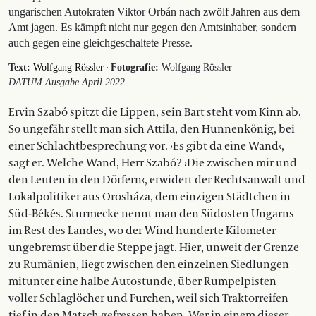
ungarischen Autokraten Viktor Orbán nach zwölf Jahren aus dem
Amt jagen. Es kämpft nicht nur gegen den Amtsinhaber, sondern
auch gegen eine gleichgeschaltete Presse.
·
Text:
Wolfgang Rössler
Fotografie:
Wolfgang Rössler
DATUM Ausgabe April 2022
Ervin Szabó spitzt die Lippen, sein Bart steht vom Kinn ab.
So ungefähr stellt man sich Attila, den Hunnenkönig, bei
einer Schlachtbesprechung vor. ›Es gibt da eine Wand‹,
sagt er. Welche Wand, Herr Szabó? ›Die zwischen mir und
den Leuten in den Dörfern‹, erwidert der Rechtsanwalt und
Lokalpolitiker aus Orosháza, dem einzigen Städtchen in
Süd-Békés. Sturmecke nennt man den Südosten Ungarns
im Rest des Landes, wo der Wind hunderte Kilometer
ungebremst über die Steppe jagt. Hier, unweit der Grenze
zu Rumänien, liegt zwischen den einzelnen Siedlungen
mitunter eine halbe Autostunde, über Rumpelpisten
voller Schlaglöcher und Furchen, weil sich Traktorreifen
tief in den Matsch gefressen haben. Wer in einem dieser