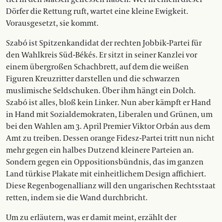
Dörfer die Rettung ruft, wartet eine kleine Ewigkeit.
Vorausgesetzt, sie kommt.
Szabó ist Spitzenkandidat der rechten Jobbik-Partei für
den Wahlkreis Süd-Békés. Er sitzt in seiner Kanzlei vor
einem übergroßen Schachbrett, auf dem die weißen
Figuren Kreuzritter darstellen und die schwarzen
muslimische Seldschuken. Über ihm hängt ein Dolch.
Szabó ist alles, bloß kein Linker. Nun aber kämpft er Hand
in Hand mit Sozialdemokraten, Liberalen und Grünen, um
bei den Wahlen am 3. April Premier Viktor Orbán aus dem
Amt zu treiben. Dessen orange Fidesz-Partei tritt nun nicht
mehr gegen ein halbes Dutzend kleinere Parteien an.
Sondern gegen ein Oppositionsbündnis, das im ganzen
Land türkise Plakate mit einheitlichem Design affichiert.
Diese Regenbogenallianz will den ungarischen Rechtsstaat
retten, indem sie die Wand durchbricht.
Um zu erläutern, was er damit meint, erzählt der