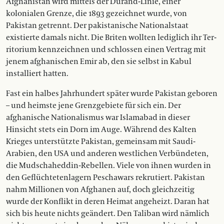
Afghanistan wird mittels der Durand-Linie, einer
kolonialen Grenze, die 1893 gezeichnet wurde, von
Pakistan getrennt. Der pakistanische Nationalstaat
existierte damals nicht. Die Briten wollten lediglich ihr Ter­
ritorium kennzeichnen und schlossen einen Vertrag mit
jenem afghanischen Emir ab, den sie selbst in Kabul
installiert hatten.
Fast ein halbes Jahrhundert später wurde Pakistan geboren
– und heimste jene Grenzgebiete für sich ein. Der
afghanische Nationalismus war Islamabad in dieser
Hinsicht stets ein Dorn im Auge. Während des Kalten
Krieges unterstützte Pakistan, gemeinsam mit Saudi-
Arabien, den USA und anderen westlichen Verbündeten,
die Mudschaheddin-Rebellen. Viele von ihnen wurden in
den Geflüchtetenlagern Peschawars rekrutiert. Pakistan
nahm Millionen von Afghanen auf, doch gleichzeitig
wurde der Konflikt in deren Heimat angeheizt. Daran hat
sich bis heute nichts geändert. Den Taliban wird nämlich