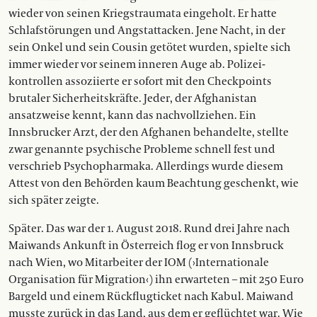
wieder von seinen Kriegstraumata eingeholt. Er hatte
Schlafstörungen und Angstattacken. Jene Nacht, in der
sein Onkel und sein Cousin getötet wurden, spielte sich
immer wieder vor seinem inneren Auge ab. Polizei­
kontrollen assoziierte er sofort mit den Checkpoints
brutaler Sicherheitskräfte. Jeder, der Afghanistan
ansatzweise kennt, kann das nachvollziehen. Ein
Innsbrucker Arzt, der den Afghanen ­behandelte, stellte
zwar genannte psy­chische Probleme schnell fest und
verschrieb Psychopharmaka. Allerdings wurde diesem
Attest von den Behörden kaum Beachtung geschenkt, wie
sich später zeigte.
Später. Das war der 1. August 2018. Rund drei Jahre nach
Maiwands Ankunft in Österreich flog er von Innsbruck
nach Wien, wo Mitarbeiter der IOM (›Internationale
Organisation für Migration‹) ihn erwarteten – mit 250 Eu­ro
Bargeld und einem Rückflugticket nach Kabul. Maiwand
musste zurück in das Land, aus dem er geflüchtet war. Wie