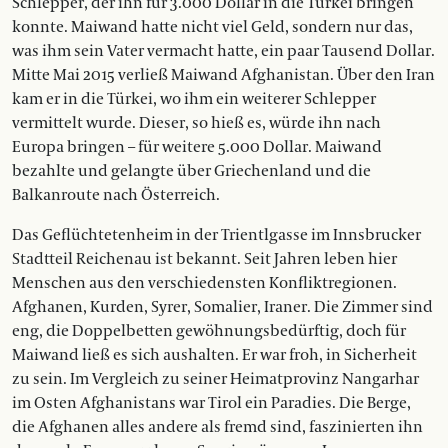
Schlepper, der ihn für 3.000 Dollar in die Türkei bringen
konnte. Maiwand hatte nicht viel Geld, sondern nur das,
was ihm sein Vater vermacht hatte, ein paar Tausend Dollar.
Mitte Mai 2015 verließ Maiwand Afghanistan. Über den Iran
kam er in die Türkei, wo ihm ein weiterer Schlepper
vermittelt wurde. Dieser, so hieß es, würde ihn nach
Europa bringen – für weitere 5.000 Dollar. Maiwand
bezahlte und gelangte über Griechenland und die
Balkanroute nach Österreich.
Das Geflüchtetenheim in der Tri­en­tl­gasse im Innsbrucker
Stadtteil Reichenau ist bekannt. Seit Jahren leben hier
Menschen aus den verschiedensten Kon­fliktregionen.
Afghanen, Kurden, Sy­­rer, Somalier, Iraner. Die Zimmer sind
eng, die Doppelbetten gewöhnungsbedürftig, doch für
Maiwand ließ es sich aushalten. Er war froh, in Sicherheit
zu sein. Im Vergleich zu seiner Heimatprovinz Nangarhar
im Osten Afghanistans war Tirol ein Paradies. Die Berge,
die Afghanen alles andere als fremd sind, faszinierten ihn