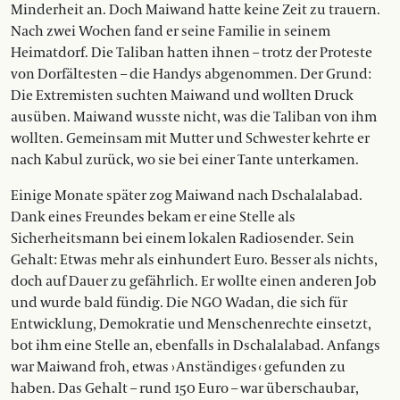
Minderheit an. Doch Maiwand hatte keine Zeit zu trauern.
Nach zwei Wochen fand er seine ­Familie in seinem
Heimatdorf. Die Taliban hatten ihnen – trotz der Proteste
von Dorfältesten – die Handys abgenommen. Der Grund:
Die Extremisten suchten Maiwand und wollten Druck
ausüben. Maiwand wusste nicht, was die Taliban von ihm
wollten. Gemeinsam mit Mutter und Schwester kehrte er
nach Kabul zurück, wo sie bei einer Tante unterkamen.
Einige Monate später zog Maiwand nach Dschalalabad.
Dank eines Freundes bekam er eine Stelle als
Sicherheitsmann bei einem lokalen Radiosender. Sein
Gehalt: Etwas mehr als einhundert Euro. Besser als nichts,
doch auf Dauer zu gefährlich. Er wollte einen anderen Job
und wurde bald fündig. Die NGO Wadan, die sich für
Entwicklung, De­mokratie und Menschenrechte einsetzt,
bot ihm eine Stelle an, ebenfalls in Dschalalabad. Anfangs
war Maiwand froh, etwas › Anständiges ‹ gefunden zu
haben. Das Gehalt – rund 150 Euro – war überschaubar,