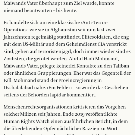
Maiwands Vater überhaupt zum Ziel wurde, konnte
niemand beantworten – bis heute.
Es handelte sich um eine klassische › Anti-Terror-
Operation ‹, wie sie in Af­gha­nistan seit nun fast zwei
Jahrzehnten regelmäßig stattfindet. Elitesoldaten, die eng
mit dem US-Militär und dem Geheimdienst CIA verstrickt
sind, gehen auf Terroristenjagd, doch immer wieder sind es
Zivilisten, die getötet werden. Abdul Hadi Mohmand,
Maiwands Vater, pflegte keinerlei Kontakte zu den Taliban
oder ähnlichen Gruppierungen. Eher war das Gegenteil der
Fall. Mohmand stand der Provinzregierung in
Dschalalabad nahe. › Ein Fehler ‹ – so wurde das Geschehen
seitens der Behörden lapidar kommentiert.
Menschenrechtsorganisationen kri­ti­sieren das Vorgehen
solcher Milizen seit Jahren. Ende 2019 veröffentlichte
Human Rights Watch einen ausführ­lichen Bericht, in dem
die überlebenden Opfer nächtlicher Razzien zu Wort