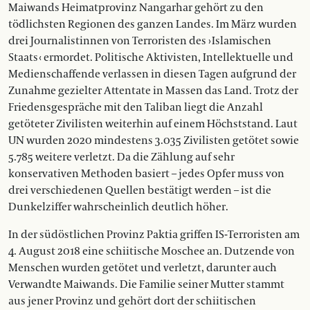
Maiwands Heimatprovinz Nangarhar gehört zu den
tödlichsten Regionen des ganzen Landes. Im März wurden
drei Journalistinnen von Terroristen des › Islamischen
Staats ‹ ermordet. Politische Aktivisten, Intellektuelle und
Medienschaffende verlassen in diesen Tagen aufgrund der
Zunahme gezielter Attentate in Massen das Land. Trotz der
Friedensgespräche mit den Taliban liegt die Anzahl
getöteter Zivilisten weiterhin auf einem Höchststand. Laut
UN wurden 2020 mindestens 3.035 Zivilisten getötet sowie
5.785 weitere verletzt. Da die Zählung auf sehr
konservativen Methoden basiert – jedes Opfer muss von
drei verschiedenen Quellen bestätigt werden – ist die
Dunkelziffer wahrscheinlich deutlich höher.
In der südöstlichen Provinz Paktia griffen IS-Terroristen am
4. August 2018 eine schiitische Moschee an. Dutzende von
Menschen wurden getötet und ­verletzt, darunter auch
Verwandte ­Mai­­­wands. Die Familie seiner Mutter stammt
aus jener Provinz und gehört dort der schiitischen