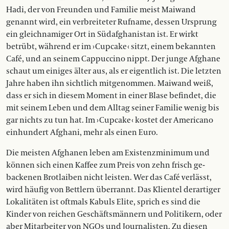
Hadi, der von Freunden und Familie meist Maiwand
genannt wird, ein verbreiteter Rufname, dessen Ursprung
ein gleichnamiger Ort in Südafghanistan ist. Er wirkt
betrübt, während er im › Cupcake ‹ sitzt, einem bekannten
Café, und an seinem Cappuccino nippt. Der junge Afghane
schaut um einiges älter aus, als er eigentlich ist. Die letzten
Jahre haben ihn sichtlich mitgenommen. Maiwand weiß,
dass er sich in diesem Moment in einer Blase befindet, die
mit seinem Leben und dem Alltag seiner Familie wenig bis
gar nichts zu tun hat. Im › Cupcake ‹ kostet der Americano
einhundert Afghani, mehr als einen Euro.
Die meisten Afghanen leben am Existenzminimum und
können sich einen Kaffee zum Preis von zehn frisch ge­
backenen Brotlaiben nicht leisten. Wer das Café verlässt,
wird häufig von Bettlern überrannt. Das Klientel derartiger
Lokali­täten ist oftmals Kabuls Elite, sprich es sind die
Kinder von reichen Geschäftsmännern und Politikern, oder
aber Mitarbeiter von NGOs und Journalisten. Zu diesen