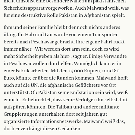
nicht umsonst eine besondere Nähe zum pakistanischen
Sicherheitsapparat vorgeworfen. Auch Maiwand weiß, was
für eine destruktive Rolle Pakistan in Afghanistan spielt.
Ihm und seiner Familie bleibt dennoch nichts anderes
übrig. Ihr Hab und Gut wurde von einem Transporter
bereits nach Peschawar gebracht. Ihre eigene Fahrt rückt
immer näher. › Wir werden dort arm sein, doch es wird
mehr Sicherheit geben als hier ‹, sagt er. Einige Verwandte
in Peschawar wollen ihm helfen. Womöglich kann er in
einer Fabrik arbeiten. Mit den 15.000 Rupien, rund 80
Euro, könnte er über die Runden kommen. Maiwand hofft
auch auf die UN, die afghanische Geflüchtete vor Ort
unterstützt. Ob Pakistan seine Endstation sein wird, weiß
er nicht. Er befürchtet, dass seine Verfolger ihn selbst dort
aufspüren könnten. Die Taliban und andere militante
Gruppierungen unterhalten dort seit Jahren gut
organisierte Informationsnetzwerke. Maiwand weiß das,
doch er verdrängt diesen Gedanken.