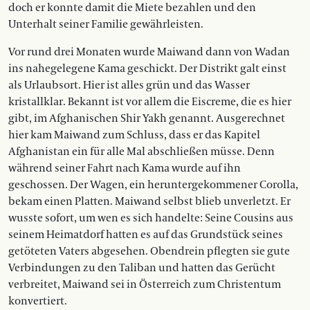
doch er konnte damit die Miete bezahlen und den
Unterhalt seiner Familie gewährleisten.
Vor rund drei Monaten wurde Maiwand dann von Wadan
ins nahege­le­gene Kama geschickt. Der Distrikt galt einst
als Urlaubsort. Hier ist alles grün und das Wasser
kristallklar. Bekannt ist vor allem die Eiscreme, die es hier
gibt, im Afghanischen Shir Yakh genannt. Ausgerechnet
hier kam Maiwand zum Schluss, dass er das Kapitel
Afghanistan ein für alle Mal abschließen müsse. Denn
während seiner Fahrt nach Kama wurde auf ihn
geschossen. Der Wagen, ein heruntergekommener Corolla,
bekam einen Platten. Maiwand selbst blieb unverletzt. Er
wusste sofort, um wen es sich handelte: Seine Cousins aus
seinem Heimatdorf hatten es auf das Grundstück seines
getöteten Vaters abgesehen. Obendrein pflegten sie gute
Verbindungen zu den Taliban und hatten das Gerücht
verbreitet, Maiwand sei in Österreich zum Christentum
konvertiert.