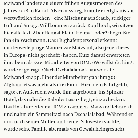
Maiwand landete an einem frühen Augustmorgen des
Jahres 2018 in Kabul. Als er ausstieg, konnte er Afghanistan
wortwörtlich riechen – eine Mischung aus Staub, stickiger
Luft und Smog. › Willkommen zurück. Kopf hoch, wir sitzen
hier alle fest. Aber Heimat bleibt Heimat, oder? ‹ begrüßte
ihn ein Wachmann. Das Flughafenpersonal erkennt
mittlerweile junge Männer wie Maiwand, also jene, die es
in Europa › nicht geschafft ‹ haben. Kurz darauf erwarteten
ihn abermals zwei Mitarbeiter von IOM. › Wo willst du hin? ‹
wurde er gefragt. › Nach Dschalalabad ‹, antwortete
Maiwand knapp. Einer der Mitarbeiter gab ihm 300
Afghani, etwas mehr als drei Euro. › Hier, dein Fahrtgeld ‹,
sagte er. Außerdem wurde ihm angeboten, ins Spinzar
Hotel, das nahe des Kabuler Basars liegt, einzuchecken.
Das Hotel ­arbeitet mit IOM zusammen. Maiwand lehnte ab
und nahm ein Sammeltaxi nach Dschalalabad. Während er
dort nach seiner Mutter und seiner Schwester suchte,
wurde seine Familie abermals von Gewalt heimgesucht.