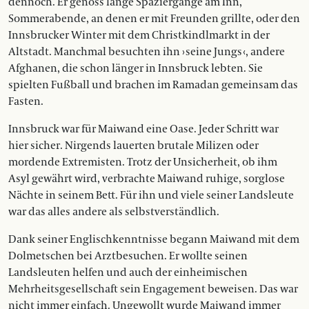
dennoch. Er genoss lange Spaziergänge am Inn,
Sommerabende, an denen er mit Freunden grillte, oder den
Innsbrucker Winter mit dem Christkindlmarkt in der
Altstadt. Manchmal besuchten ihn › seine Jungs ‹, andere
Afghanen, die schon länger in Innsbruck lebten. Sie
spielten Fußball und brachen im Ramadan gemeinsam das
Fasten.
Innsbruck war für Maiwand eine Oase. Jeder Schritt war
hier sicher. Nirgends lauerten brutale Milizen oder
mordende Extremisten. Trotz der Un­sicherheit, ob ihm
Asyl gewährt wird, verbrachte Maiwand ruhige, sorglose
Nächte in seinem Bett. Für ihn und viele seiner Landsleute
war das alles andere als selbstverständlich.
Dank seiner Englischkenntnisse begann Maiwand mit dem
Dolmetschen bei Arztbesuchen. Er wollte seinen
Landsleuten helfen und auch der einheimischen
Mehrheitsgesellschaft sein Engagement beweisen. Das war
nicht immer einfach. Ungewollt wurde Maiwand immer