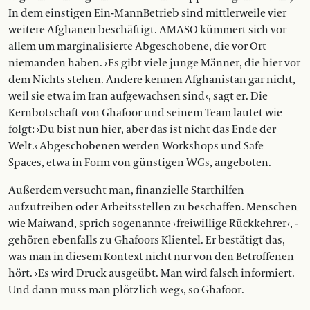
In dem einstigen Ein-Mann­Betrieb sind mittlerweile vier
weitere ­Afghanen beschäftigt. AMASO kümmert sich vor
allem um marginalisierte Abgeschobene, die vor Ort
niemanden haben. › Es gibt viele junge Männer, die hier vor
dem Nichts stehen. Andere kennen ­Afghanistan gar nicht,
weil sie etwa im Iran aufgewachsen sind ‹, sagt er. Die
Kernbotschaft von Ghafoor und seinem Team lautet wie
folgt: ›Du bist nun hier, aber das ist nicht das Ende der
Welt.‹ Abgeschobenen werden Workshops und Safe
Spaces, etwa in Form von günstigen WGs, angeboten.
Außerdem versucht man, finanzielle Starthilfen
aufzutreiben oder Arbeitsstellen zu beschaffen. Menschen
wie Maiwand, sprich ­sogenannte › freiwillige Rückkehrer ‹, ­
gehören ebenfalls zu Ghafoors Klientel. Er bestätigt das,
was man in diesem Kontext nicht nur von den Betroffenen
hört. › Es wird Druck ausgeübt. Man wird falsch informiert.
Und dann muss man plötzlich weg ‹, so Ghafoor.