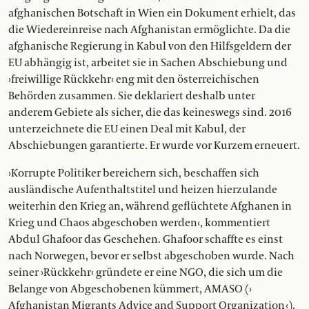
afghanischen Botschaft in Wien ein Dokument erhielt, das
die Wiedereinreise nach Afghanistan ermöglichte. Da die
afghanische Regierung in Kabul von den Hilfsgeldern der
EU abhängig ist, arbeitet sie in Sachen Abschiebung und
›freiwillige Rückkehr‹ eng mit den österreichischen
Behörden zusammen. Sie de­­klariert deshalb unter
anderem Gebiete als sicher, die das keineswegs sind. 2016
unterzeichnete die EU einen Deal mit Kabul, der
Abschiebungen garantierte. Er wurde vor Kurzem erneuert.
›Korrupte Politiker bereichern sich, beschaffen sich
ausländische Aufenthaltstitel und heizen hierzulande
weiterhin den Krieg an, während geflüchtete Afghanen in
Krieg und Chaos ab­geschoben werden‹, kommentiert
Abdul Ghafoor das Geschehen. Ghafoor schaffte es einst
nach Norwegen, bevor er selbst abgeschoben wurde. Nach
seiner ›Rückkehr‹ gründete er eine NGO, die sich um die
Belange von Abgeschobenen kümmert, AMASO (›
Afghanistan Migrants Advice and Support Organi­zation ‹).