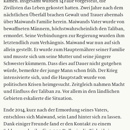
kamen. Insgesamt wurden 14 Fälle vorgestellt, die
Zivilisten das Leben gekos­tet hatten. Zwei Jahre nach dem
nächtlichen Überfall brachen Gewalt und Trauer abermals
über Maiwands Familie herein. Maiwands Vater wurde von
bewaffneten Männern, höchstwahrscheinlich den ­Taliban,
ermordet. Seine Verbindungen zur Regierung wurden ihm
letztendlich zum Verhängnis. Maiwand war nun auf sich
allein gestellt. Er wurde zum Haupternährer seiner Familie
und musste sich um seine Mutter und seine jüngere
Schwester kümmern. Dass dies auf Dauer nicht gutgehen
würde, bemerkte der junge Mann schon früh. Der Krieg
intensivierte sich, und die Hauptstadt wurde von
politischen Krisen heimgesucht. Zeitgleich nahmen Macht
und Einfluss der Taliban zu. Vor allem in den ländlichen
Gebieten eskalierte die Situation.
Ende 2014, kurz nach der Ermordung seines Vaters,
entschloss sich Maiwand, sein Land hinter sich zu lassen.
Dank einiger Freunde fand er den Kontakt zu einem