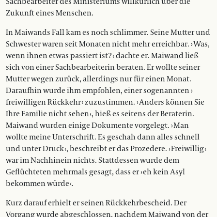
Sachbearbeiter des Ministeriums willkürlich über die
Zukunft eines Menschen.
In Maiwands Fall kam es noch schlimmer. Seine Mutter und
Schwester waren seit Monaten nicht mehr erreichbar. › Was,
wenn ihnen etwas passiert ist? ‹ dachte er. Maiwand ließ
sich von einer Sachbearbeiterin beraten. Er wollte seiner
Mutter wegen zurück, allerdings nur für einen Monat.
Daraufhin wurde ihm empfohlen, einer sogenannten ›
freiwilligen Rückkehr ‹ zuzustimmen. › Anders können Sie
Ihre Familie nicht sehen ‹, hieß es seitens der Beraterin.
Maiwand wurden einige Dokumente vorgelegt. › Man
wollte meine Unterschrift. Es geschah dann alles schnell
und unter Druck ‹, beschreibt er das Prozedere. › Freiwillig ‹
war im Nachhinein nichts. Stattdessen wurde dem
Geflüchteten mehrmals gesagt, dass er › eh kein Asyl
bekommen würde ‹.
Kurz darauf erhielt er seinen Rückkehrbescheid. Der
Vorgang wurde abgeschlossen, nachdem Maiwand von der