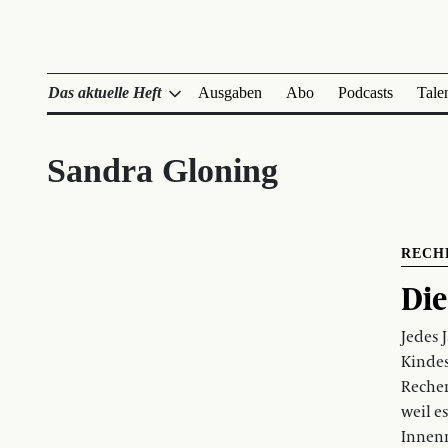
Das aktuelle Heft
Ausgaben
Abo
Podcasts
Tale
Sandra Gloning
RECH
Die
Jedes 
Kinde
Recher
weil e
Innenm