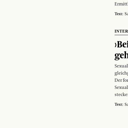
Ermitt
Text:
S
INTE
›Be
geh
Sexual
gleich
Der fo
Sexual
stecke
Text:
S