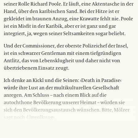
seiner Rolle Richard Poole. Er läuft, eine Aktentasche in der
Hand, über den ka­­ribischen Sand. Bei der Hitze ist er
gekleidet im braunen Anzug, eine Krawatte fehlt nie. Poole
ist ein Misfit in der Karibik, aber er ist ganz und gar
integriert, ja, wegen seiner Seltsamkeiten sogar beliebt.
Und der Commissioner, der oberste Polizeichef der Insel,
ist ein schwarzer Gentleman mit einem tiefgründigen
Antlitz, das von Lebensklugheit und daher nicht von
übertriebenem Einsatz zeugt.
Ich denke an Kickl und die Seinen: ›Death in Paradise‹
würde ihre Lust an der multikulturellen Gesellschaft
anregen. Am Schluss – nach einem Blick auf die
autochthone Bevölkerung unserer Heimat – würden sie
sich den Bevölkerungsaustausch wünschen. Bitte, Mölzer
sagt noch ›Umvolkung‹.