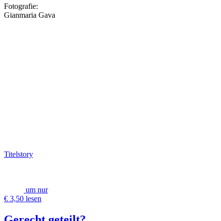
Fotografie:
Gianmaria Gava
Titelstory
um nur
€ 3,50 lesen
Gerecht geteilt?