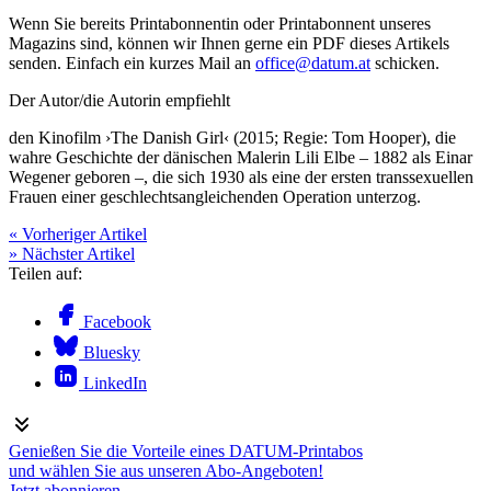
Wenn Sie bereits Printabonnentin oder Printabonnent unseres
Magazins sind, können wir Ihnen gerne ein PDF dieses Artikels
senden. Einfach ein kurzes Mail an
office@datum.at
schicken.
Der Autor/die Autorin empfiehlt
den Kinofilm ›The Danish Girl‹ (2015; Regie: Tom Hooper), die
wahre Geschichte der dänischen Malerin Lili Elbe – 1882 als Einar
Wegener geboren –, die sich 1930 als eine der ersten transsexuellen
Frauen einer geschlechtsangleichenden Operation unterzog.
« Vorheriger Artikel
» Nächster Artikel
Teilen auf:
Facebook
Bluesky
LinkedIn
Genießen Sie die Vorteile eines DATUM-Printabos
und wählen Sie aus unseren Abo-Angeboten!
Jetzt abonnieren.