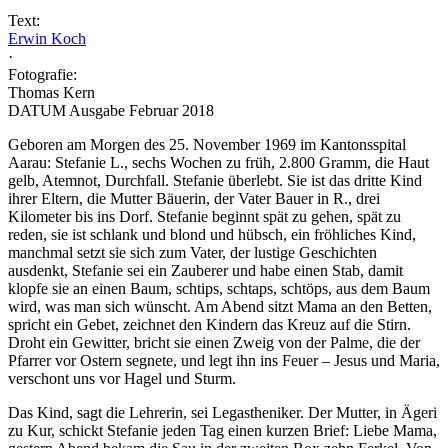
Text:
Erwin Koch
·
Fotografie:
Thomas Kern
DATUM Ausgabe Februar 2018
Geboren am Morgen des 25. November 1969 im Kantonsspital
Aarau: Stefanie L., sechs Wochen zu früh, 2.800 Gramm, die Haut
gelb, Atemnot, Durchfall. Stefanie überlebt. Sie ist das dritte Kind
ihrer Eltern, die Mutter Bäuerin, der Vater Bauer in R., drei
Kilometer bis ins Dorf. Stefanie beginnt spät zu gehen, spät zu
reden, sie ist schlank und blond und hübsch, ein fröhliches Kind,
manchmal setzt sie sich zum Vater, der lustige Geschichten
ausdenkt, Stefanie sei ein Zauberer und habe einen Stab, damit
klopfe sie an einen Baum, schtips, schtaps, schtöps, aus dem Baum
wird, was man sich wünscht. Am Abend sitzt Mama an den Betten,
spricht ein Gebet, zeichnet den Kindern das Kreuz auf die Stirn.
Droht ein Gewitter, bricht sie einen Zweig von der Palme, die der
Pfarrer vor Ostern segnete, und legt ihn ins Feuer – Jesus und Maria,
verschont uns vor Hagel und Sturm.
Das Kind, sagt die Lehrerin, sei Legastheniker. Der Mutter, in Ägeri
zu Kur, schickt Stefanie jeden Tag einen kurzen Brief: Liebe Mama,