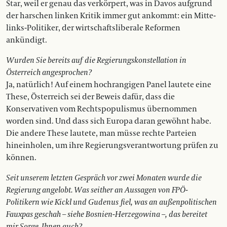
Star, weil er genau das verkörpert, was in Davos aufgrund
der harschen linken Kritik immer gut ankommt: ein Mitte-
links-Politiker, der wirtschaftsliberale Reformen
ankündigt.
Wurden Sie bereits auf die Regierungskonstellation in
Österreich ange­sprochen?
Ja, natürlich! Auf einem hochrangigen Panel lautete eine
These, Österreich sei der Beweis dafür, dass die
Konservativen vom Rechtspopulismus übernommen
worden sind. Und dass sich Europa daran gewöhnt habe.
Die andere These lautete, man müsse rechte Parteien
hineinholen, um ihre Regierungsverantwortung prüfen zu
können.
Seit unserem letzten Gespräch vor zwei Monaten wurde die
Regierung angelobt. Was seither an Aussagen von FPÖ-
Politikern wie Kickl und Gudenus fiel, was an außenpolitischen
Fauxpas geschah – siehe Bosnien-Herzegowina –, das be­reitet
mir Sorge. Ihnen auch?