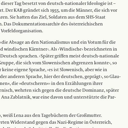
s dieser Tag besetzt von deutsch-nationaler Ideo­logie ist –
zt. Der KAB gründet sich 1955, um die Männer, die sich vor
en. Sie hatten das Ziel, Soldaten aus dem SHS-Staat
ruch. Das Dokumentationsarchiv des österreichischen
Vorfeldorga­nisation.
› die Absage an den Na­tionalismus und ein Votum für die
 windischen Kärntner ‹. Als › Windische ‹ bezeichneten in
 Deutsch sprachen. › Später griffen meist deutsch-nationale
 Gruppe, die sich vom Slowenischen abgrenzen konnte ‹, so
r keine eigene Sprache, › es ist Slowenisch, aber wie in
er anderen Sprache, hier der deutschen, geprägt ‹, so Glau­
wenen«, die »deutscheren« ‹ in den Erzählungen ihrer
enisch, wehrten sich gegen die deutsche Dominanz, später
, Ana Zablatnik, war eine davon und unterstützte die Par­
iert ‹, weiß Lena aus den Tagebüchern der Großmutter.
rten Widerstand gegen das Nazi-Regime in Österreich,