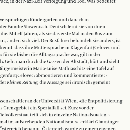
ruck, in der Nazi-Zeit Verfolgung und Tod. Was bedeutet
zweisprachigen Kindergarten und danach in
 der Familie Slowenisch. Deutsch lernt sie von ihren
e. Mit elf Jahren, als sie das erste Mal in den Bus zum
 ­ändert sich viel. Der Busfahrer behandelt sie anders, ist
 erkennt, dass ihre Muttersprache in Klagenfurt/Celovec und
für sie bisher die Alltagssprache war, gilt in der
‹. Geht man durch die Gassen der Altstadt, hört und sieht
Bürgermeisterin Maria-Luise Mathiaschitz eine Tafel auf
agenfurt/Celovec ‹ abmontieren und kommentierte : ›
 der
Kleinen Zeitung,
die Aussage sei › ironisch ‹ gemeint
ssenschaftler an der ­Universität Wien, › die Entpolitisierung
renzge­­­­­biet ein Spezialfall sei. Kurz vor der
lvölkerstaat teilt sich in einzelne Nationalstaaten. ›
m aufstrebenden ­Na­­­tio­­nalismus ‹, erklärt Glauninger.
-Österreich benannt. Österreich wurde zu einem eigenen