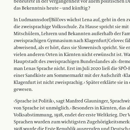
bedeutete in der Vergangenheit vor allem politischen D
das Bekenntnis heute – und künftig ?
In Ludmannsdorf/Bilčovs wächst Lena auf, geht in den 
die zweisprachige Volks­schule. Zu Hau­se spricht sie mit
Mitschülern, Lehrern und Bekannten außerhalb der Famili
zweisprachigen Gymnasium nach Klagenfurt/Celovec fährt,
abweisend, als er hört, dass sie Slowenisch spricht. Sie
vielen anderen Orten in Kärnten nicht erwünscht ist. Was 
Hauptstadt des zweisprachigen Bundeslandes als › fremd 
man Lenas Sprache nicht. Erst im Juli 2020 ließ die SPÖ-
einer Sandkiste am Sommermarkt mit der Auf­schrift › Kl
Klagenfurt ist nicht zweisprachig. ‹ Später erklärte sie in
gewesen.
› Sprache ist Politik ‹, sagt Manfred Glauninger, Sprachwi
von Sprache ist unmöglich. ‹ Besonders in Kärnten, das als G
Volksabstimmung, 1918, endet der erste Weltkrieg. Der Vie
Sprachen wurden zum wichtigsten Zugehörigkeitsmerkmal i
1918 wur­de die Erste Republik ausgerufen und Deutsch