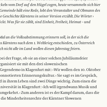
ckeln vom Dorf auf den Hügel zogen, heute versammeln sich hier
Gemeinde hält eine Rede, lobt den Veranstalter und Obmann des
ie Geschichte Kärntens in ­seiner Version erzählt. Die Wörter ›
ckt. Was für sie zählt, sind Einheit, Freiheit, Heimat – und
 Mal an die Volksabstimmung erinnern soll, in der sich die
 Kärntens nach dem 1. Weltkrieg entschieden, zu Österreich
nicht alle im Land wollen diesen Jahrestag ­feiern.
bei der Frage, ob sie an einer solchen Jubiläumsfeier
organisiert sie mit den drei slowenischen
egendemo in Klagenfurt mit : › Wir wollen den 10. Oktober
konnotierten Erinnerungskultur. ‹ Sie sagt es im Gespräch,
und in ihrem Leben sind zwei Dinge wichtig. Zum einen die
versität in Klagenfurt : › Ich will irgendwann Musik und
 umgekehrt. ‹ Zum anderen ist es der Kampf darum, dass die
d die Minderheitenrechte der Kärntner Slowenen