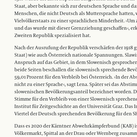
Staat, aber bekannte sich zur deutschen Sprache und ­d
Menschen, die nicht Deutsch als Muttersprache hatten,
Vielvölkerstaats zu einer sprachlichen Minderheit. › Um
und das wurde mit dieser Grenzziehung geschaffen ‹, erkl
Zweiten Republik spezialisiert hat.
Nach der Ausrufung der Republik verschärfen der 1918 
Staat) wie auch Österreich nationale Spannungen. Slaw
Anspruch auf das ­Gebiet, in dem Slowenisch gesprochen
beide Seiten beschallen die slowenisch sprechende Bev
59,01 Prozent für den Verbleib bei Österreich. › In der 
nicht zu einer Sprache ‹, sagt Lena. Später sei das Abst
slowenischen Bevölkerungsanteil bezeichnet worden. D
Stimme für den Verbleib von einer Slowenisch sprechend
Institut für Zeitgeschichte an der Universität Graz. Das I
Viertel der Deutsch sprechenden Bevölkerung für den S
Dass es 2020 der Kärntner Abwehrkämpferbund (KAB) is
Völkermarkt, Spittal an der Drau oder Wernberg zusamme