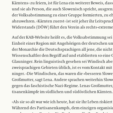
Kärntens ‹ zu feiern, ist für Lena ein weiterer Beweis, das
und sie als Person, die auch Slowenisch spricht, ausgren
der Volksabstimmung zu einer Gruppe formierten, zu ehr
abzuwehren. › Kärnten zuerst ‹ ist seit jeher ihr Leitsp
Widerstands (DÖW) führt den Verein als rechts-extreme 
Auf der KAB-Website heißt es, die Volksabstimmung sei 
Einheit einer Region mit Angehörigen der deutschen und
der Monarchie die Deutschsprachigen all jene, die nicht
Wissenschaftler den Begriff auf und etablierten so eine
Glau­nin­ger. Rein lin­guis­tisch gesehen sei Windisch abe
zweisprachigen Gebieten üblich, ist es vom Kontakt mit d
ninger. › Die Win­­dischen, das wa­­­ren die »besseren Slo
Großmutter, sagt Lena. Andere sprachen weiterhin Slow
gegen das faschistische Na­­zi-Re­gime. Lenas Großmutter
tisanenkämpfe im süd­­­lichen und südöst­lichen Kärnten.
› Als sie so alt war wie ich heute, hat sie ihr Leben risk
Während des Partisanenkampfs, dem einzigen organisie