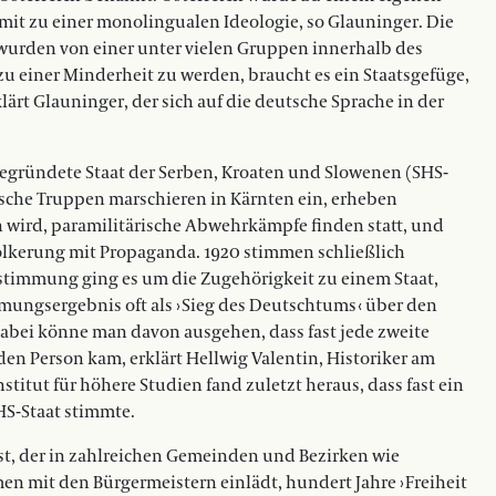
amit zu einer monolingualen Ideologie, so Glauninger. Die
 wurden von einer unter vielen Gruppen innerhalb des
 zu einer Minderheit zu werden, braucht es ein Staatsgefüge,
ärt Glauninger, der sich auf die deutsche Sprache in der
gegründete Staat der Serben, Kroaten und Slowenen (SHS-
ische Truppen marschieren in Kärnten ein, erheben
 wird, paramilitärische Abwehrkämpfe ­finden statt, und
ölkerung mit Propaganda. 1920 stimmen schließlich
Abstimmung ging es um die Zugehö­rigkeit zu einem Staat,
immungsergebnis oft als › Sieg des Deutschtums ‹ über den
abei könne man davon ausgehen, dass fast jede zweite
en Person kam, erklärt Hellwig Valentin, Historiker am
nstitut für höhere Studien fand zuletzt heraus, dass fast ein
HS-Staat stimmte.
t, der in zahlreichen Gemeinden und Bezirken wie
n mit den Bürgermeistern einlädt, hundert Jahre › Freiheit