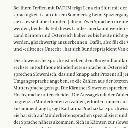
Bei ihren Treffen mit DATUM trägt Lena ein Shirt mit der 
sprachigkeit ist an diesem Sommertag beim Spaziergang
sie ist es seit über hundert Jahren. Zwei Sprachen in ei
werden, beide als Teil dieses Landes anerkannt werden – 
Land Kärnten und Österreich haben es bis heute nicht g
werden, gleichwertig anzuerkennen. Dafür, also für di
und › erlittenes Unrecht ‹, hat sich Bundespräsident Van
Die slowenische Sprache ist neben dem Burgendlandkroa
sechste autochthone Minderheitensprache in Österreich.
sprechen Slowenisch, das sind knapp acht Prozent all je
Umgangssprache angeben, so die Zahlen aus der letzten
Muttersprache gefragt. Die Kärntner Slowenen sprechen
Hochsprache unterscheidet. Die Aus­sagekraft der Zahlen 
begrenzt. › Minderheiten zu zählen, erfordert immer auch
zusammenhängt ‹, sagt Katharina Prochaz­ka, Sprachwiss
Sie hat sich auf Minderheitensprachen spezialisiert und
der Sprache näherzukommen. Sich in Kärnten zur slowe