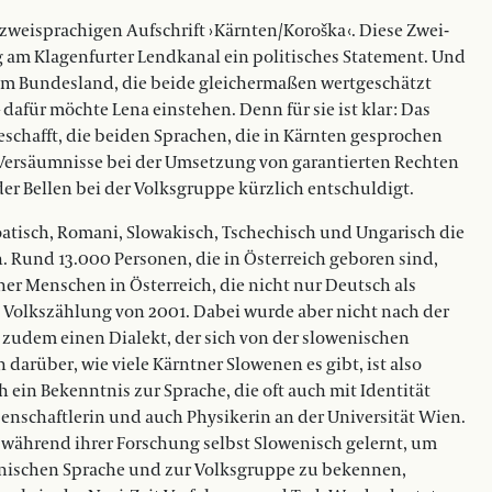
zweisprachigen Aufschrift › Kärnten/Koroška ‹. Diese Zwei­­
 am Klagenfurter Lendkanal ein politisches Statement. Und
nem Bundesland, die beide gleichermaßen wert­­geschätzt
dafür möchte Lena einstehen. Denn für sie ist klar : Das
eschafft, die beiden Sprachen, die in Kärnten gesprochen
e Versäumnisse bei der Umsetzung von garantierten Rechten
 der Bellen bei der Volksgruppe kürzlich entschuldigt.
tisch, Roma­ni, Slowakisch, Tschechisch und Ungarisch die
 Rund 13.000 Personen, die in Österreich geboren sind,
ner Menschen in Österreich, die nicht nur Deutsch als
 Volkszählung von 2001. Dabei wurde aber nicht nach der
 zudem einen Dialekt, der sich von der slowenischen
darüber, wie viele Kärntner Slowenen es gibt, ist also
 ein Bekenntnis zur Sprache, die oft auch mit Identität
enschaftlerin und auch Physikerin an der Universität Wien.
 wäh­­rend ihrer Forschung selbst Slowenisch gelernt, um
nischen Sprache und zur Volksgruppe zu bekennen,