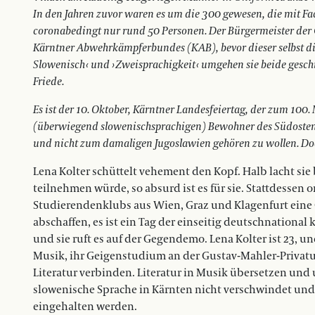
In den Jahren zuvor waren es um die 300 gewesen, die mit Fa
coronabedingt nur rund 50 Personen. Der Bürgermeister der 
Kärntner Abwehrkämpferbundes
(KAB),
bevor dieser selbst d
Slowenisch ‹ und › Zweisprachigkeit ‹ umgehen sie beide geschi
Friede.
Es ist der 10. Oktober, Kärntner Landes­feiertag, der zum 100.
(überwiegend slowenischsprachigen) Bewohner des Südostens
und nicht zum damaligen Jugoslawien gehören zu wollen. Doch 
Lena Kolter schüttelt vehement den Kopf. Halb lacht sie 
teilnehmen würde, so absurd ist es für sie. Stattdessen 
Studierendenklubs aus Wien, Graz und Klagenfurt eine G
abschaffen, es ist ein Tag der einseitig deutschnational 
und sie ruft es auf der Gegendemo. Lena Kolter ist 23, 
Musik, ihr Geigenstudium an der Gustav-Mahler-Privatuni
Li­teratur verbinden. Literatur in Musik übersetzen und
slowenische Sprache in Kärnten nicht verschwindet un
eingehalten werden.