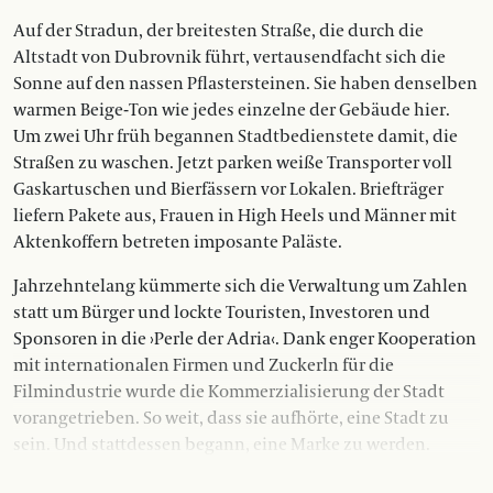
Auf der Stradun, der breitesten Straße, die durch die
Altstadt von Dubrovnik führt, vertausendfacht sich die
Sonne auf den nassen Pflastersteinen. Sie haben denselben
warmen Beige-Ton wie jedes einzelne der Gebäude hier.
Um zwei Uhr früh begannen Stadtbedienstete damit, die
Straßen zu waschen. Jetzt parken weiße Transporter voll
Gaskartuschen und Bierfässern vor Lokalen. Briefträger
liefern Pakete aus, Frauen in High Heels und Männer mit
Aktenkoffern betreten imposante Paläste.
Jahrzehntelang kümmerte sich die Verwaltung um Zahlen
statt um Bürger und lockte Touristen, Investoren und
Sponsoren in die ›Perle der Adria‹. Dank enger Kooperation
mit internationalen Firmen und Zuckerln für die
Filmindustrie wurde die Kommerzialisierung der Stadt
vorangetrieben. So weit, dass sie aufhörte, eine Stadt zu
sein. Und stattdessen begann, eine Marke zu werden.