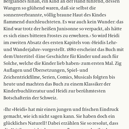
Berglandes hinan, ein Kind an der Hand führend, dessen
Wangen so glühend waren, daß sie selbst die
sonnenverbrannte, völlig braune Haut des Kindes
flammend durchleuchteten. Es war auch kein Wunder: das
Kind war trotz der heißen Junisonne so verpackt, als hätte
es sich eines bitteren Frostes zu erwehren. ‹ So wird Heidi
im zweiten Absatz des ersten Kapitels von › Heidis Lehr-
und Wanderjahre ‹ vorgestellt. 1880 erscheint das Buch mit
dem Untertitel › Eine Geschichte für Kinder und auch für
Solche, welche die Kinder lieb haben ‹ zum ersten Mal. Zig
Auflagen und Übersetzungen, Spiel- und
Zeichentrickfilme, Serien, Comics, Musicals folgten bis
heute und machten das Buch zu einem Klassiker der
Kinderbuchliteratur und Heidi zur berühmtesten
Botschafterin der Schweiz.
› Ihr »Heidi« hat mir einen jungen und frischen Eindruck
gemacht, wie ich nicht sagen kann. Sie haben doch ein
glückliches Naturell! Dabei erzählen Sie so resolut, dass