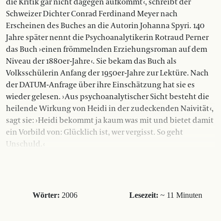
die Kritik gar nicht dagegen aufkommt ‹, schreibt der
Schweizer Dichter Conrad Ferdinand Meyer nach
Erscheinen des Buches an die Autorin Johanna Spyri. 140
Jahre später nennt die Psychoanalytikerin Rotraud Perner
das Buch › einen frömmelnden Erziehungsroman auf dem
Niveau der 1880er-Jahre ‹. Sie bekam das Buch als
Volksschülerin Anfang der 1950er-Jahre zur Lektüre. Nach
der DATUM-An­frage über ihre Einschätzung hat sie es
wieder gelesen. › Aus psychoanalytischer Sicht besteht die
heilende Wirkung von Heidi in der zudeckenden Nai­vität ‹,
sagt sie: › Heidi bekommt ja kaum was mit und bietet damit
ein Vorbild von: Glücklich ist, wer vergisst. So geht
Unschuld. ‹
Wörter:
2006
Lesezeit:
~ 11 Minuten