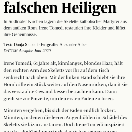
falschen Heiligen
In Südtrioler Kirchen lagern die Skelette katholischer Märtyrer aus
dem antiken Rom. Irene Tomedi restauriert ihre Kleider und lüftet
ihre Geheimnisse.
·
Text:
Dunja Smaoui
Fotgrafie:
Alexander Alber
DATUM Ausgabe Juni 2020
Irene Tomedi, 61 Jahre alt, kinnlanges, blondes Haar, hält
den rechten Arm des Skeletts vor ihr auf dem Tisch
senkrecht nach oben. Mit der linken Hand schiebt sie ihre
Hornbrille ein Stück weiter auf den Nasenrücken, damit sie
das verstaubte Gewand besser betrachten kann. Dann
greift sie zur Pinzette, um den ersten Faden zu lösen.
Minuten vergehen, bis sich der Faden endlich lockert.
Minuten, in denen die leeren Augenhöhlen im Schädel des
Skeletts sie bizarr anstarren. Doch Irene Tomedi inspiziert
nur das alte Kleidungsstück, das sich in seiner ganzen