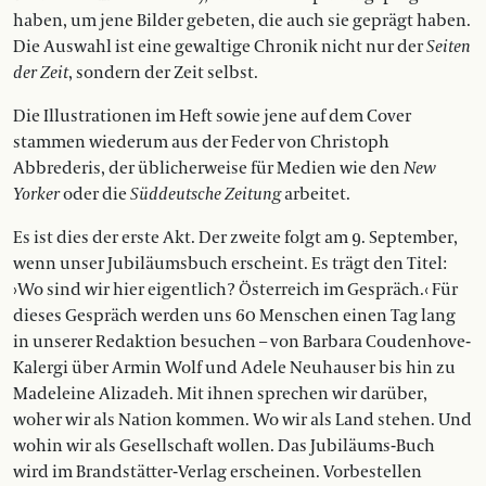
haben, um jene Bilder gebeten, die auch sie geprägt haben.
Die Auswahl ist eine gewaltige Chronik nicht nur der
Seiten
der Zeit
, sondern der Zeit selbst.
Die Illustrationen im Heft sowie jene auf dem Cover
stammen wiederum aus der Feder von Christoph
Abbrederis, der üblicherweise für Medien wie den
New
Yorker
oder die
Süddeutsche Zeitung
arbeitet.
Es ist dies der erste Akt. Der zweite folgt am 9. September,
wenn unser Jubiläumsbuch erscheint. Es trägt den Titel:
›Wo sind wir hier eigentlich? Österreich im Gespräch.‹ Für
dieses Gespräch werden uns 60 Menschen einen Tag lang
in unserer Redaktion besuchen – von Barbara Coudenhove-
Kalergi über Armin Wolf und Adele Neuhauser bis hin zu
Madeleine Alizadeh. Mit ihnen sprechen wir darüber,
woher wir als Nation kommen. Wo wir als Land stehen. Und
wohin wir als Gesellschaft wollen. Das Jubiläums-Buch
wird im Brandstätter-Verlag erscheinen. Vorbestellen