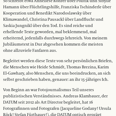
So schreibt etwa Anneliese Rohrer über Politik und Sibylle
Hamann über Flüchtlingshilfe, Franziska Tschinderle über
Kooperation und Benedikt Narodoslawsky über
Klimawandel, Christina Pausackl über Landflucht und
Saskia Jungnikl über den Tod. Es sind reiche und
erhellende Texte geworden, mal beklemmend, mal
erheiternd, jedenfalls durchwegs lehrreich. Von meinem
Jubiläumstext in Dur abgesehen kommen die meisten
ohne allzuviele Fanfaren aus.
Begleitet werden diese Texte von sehr persönlichen Briefen,
die Menschen wie Heide Schmidt, Thomas Brezina, Karim
El-Gawhary, also Menschen, die uns beeindrucken, an sich
selbst geschrieben haben, genauer: an ihr 15-jähriges Ich.
Von Beginn an war Fotojournalismus Teil unseres
publizistischen Verständnisses. Andreas Klambauer, der
DATUM seit 2012 als Art Director begleitet, hat 16
Fotografinnen und Fotografen (Jacqueline Godany! Ursula
Röck! Stefan Fürtbauer!), die DATUM optisch geprägt