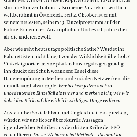
ständiges Winken, Grüßen, Kopfverdrehen, Tuscheln. Das
stört die Konzentration – also meine. Vitásek ist wirklich
weltberühmt in Österreich. Seit 2. Oktober ist er mit
seinem neuesten, seinem 13. Einzelprogramm auf der
Bühne. Er nennt es ›Austrophobia‹. Und es ist politischer
als die anderen zwölf.
Aber wie geht heutzutage politische Satire? Wurdet ihr
Kabarettisten nicht längst von der Wirklichkeit überholt?
Vitásek ignoriert meine platten Einstiegsfragen gnädig,
ihn drückt der Schuh woanders: Es sei diese
Dauerempörung in Medien und sozialen Netzwerken, die
uns allesamt abstumpfe.
Wir hecheln jedem noch so
unbedeutenden Einzelfall hinterher und merken nicht, wie wir
dabei den Blick auf die wirklich wichtigen Dinge verlieren.
Anstatt über Sozialabbau und Ungleichheit zu sprechen,
würden wir uns lieber über skurrile Aussagen
irgendwelcher Politiker aus der dritten Reihe der FPÖ
echauffieren.
Dieser Wahnsinn hat Methode – das sind die