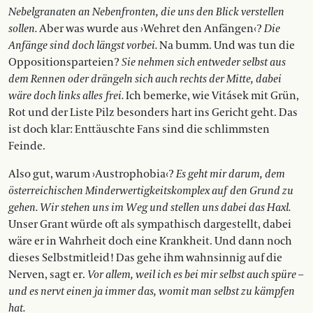
Nebelgranaten an Nebenfronten, die uns den Blick verstellen
sollen.
Aber was wurde aus ›Wehret den Anfängen‹?
Die
Anfänge sind doch längst vorbei.
Na bumm. Und was tun die
Oppositionsparteien?
Sie nehmen sich entweder selbst aus
dem Rennen oder drängeln sich auch rechts der Mitte, dabei
wäre doch links alles frei.
Ich bemerke, wie Vitásek mit Grün,
Rot und der Liste Pilz besonders hart ins Gericht geht. Das
ist doch klar: Enttäuschte Fans sind die schlimmsten
Feinde.
Also gut, warum ›Austrophobia‹?
Es geht mir darum, dem
österreichischen Minderwertigkeitskomplex auf den Grund zu
gehen. Wir stehen uns im Weg und stellen uns dabei das Haxl.
Unser Grant würde oft als sympathisch dargestellt, dabei
wäre er in Wahrheit doch eine Krankheit. Und dann noch
dieses Selbstmitleid! Das gehe ihm wahnsinnig auf die
Nerven, sagt er.
Vor allem, weil ich es bei mir selbst auch spüre –
und es nervt einen ja immer das, womit man selbst zu kämpfen
hat.