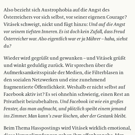
Also bezieht sich Austrophobia auf die Angst des
Österreichers vor sich selbst, vor seiner eigenen Courage?
Vitásek schweigt, nickt und fügt hinzu:
Und auf die Angst
vor seinem tiefsten Inneren. Es ist doch kein Zufall, dass Freud
Österreicher war. Also eigentlich war er ja Mährer – haha, siehst
du?
Wieder wird gegrüßt und gewunken – und Vitásek grüßt
und winkt geduldig zurück. Wir sprechen über die
Aufmerksamkeitsspirale der Medien, die Filterblasen in
den sozialen Netzwerken und eine zunehmend
fragmentierte Öffentlichkeit. Weshalb er nicht selbst auf
Facebook aktiv ist? Es sei ohnehin schwierig, einen Rest an
Privatheit beizubehalten.
Und Facebook ist wie ein großes
Fenster, das man aufmacht, und plötzlich speibt einem jemand
ins Zimmer. Man kann’s zwar löschen, aber der Gestank bleibt.
Beim Thema Hasspostings wird Vitásek wirklich emotional,