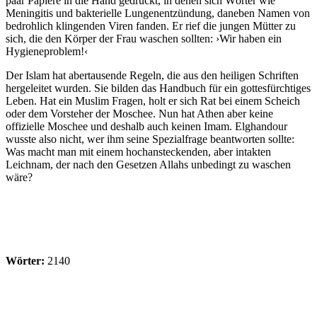
paar Papiere in die Hand gedrückt, in denen sich Wörter wie
Meningitis und bakterielle Lungenentzündung, daneben Namen von
bedrohlich klingenden Viren fanden. Er rief die jungen Mütter zu
sich, die den Körper der Frau waschen sollten: ›Wir haben ein
Hygieneproblem!‹
Der Islam hat abertausende Regeln, die aus den heiligen Schriften
hergeleitet wurden. Sie bilden das Handbuch für ein gottesfürchtiges
Leben. Hat ein Muslim Fragen, holt er sich Rat bei einem Scheich
oder dem Vorsteher der Moschee. Nun hat Athen aber keine
offizielle Moschee und deshalb auch keinen Imam. El­ghan­dour
wusste also nicht, wer ihm seine Spezialfrage beantworten sollte:
Was macht man mit einem hoch­ansteckenden, aber intakten
Leichnam, der nach den Gesetzen Allahs unbedingt zu waschen
wäre?
Wörter:
2140