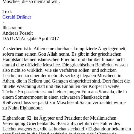
Moschee, die so niemand will.
Text:
Gerald Drißner
·
Illustration:
Andreas Posselt
DATUM Ausgabe April 2017
Zu sterben ist in Athen eine durchaus komplizierte Angelegenheit,
sofern man seinen Gott Allah nennt. Es gibt in der griechischen
Hauptstadt keinen islamischen Friedhof und darüber hinaus nicht
einmal eine offizielle Moschee. Die griechischen Behörden wissen
also nicht so wirklich, wie sie verfahren sollen, und schicken
Leichname zu einer der mehr als sechzig illegalen Moscheen in
Athen, die in Kellern und Garagen eingerichtet sind. Dort findet die
rituelle Waschung statt und das Einhüllen der Körper in weiße
Tücher. So passierte es auch einer jungen Frau aus Somalia, die in
einem Sommermonat in einen schwarzen Plastiksack mit
Reißverschluss verpackt zur Moschee al-Salam verfrachtet wurde –
zu Naim Elghandour.
Elghandour, 62, ist Ägypter und Präsident der Muslimischen
Vereinigung Griechenlands. ›Pass auf‹, rief ihm der Fahrer des
Leichenwagens zu, ›die ist hochansteckend!‹ Elghandour bekam ein