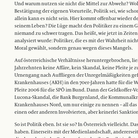
Und warum nutzen sie nicht die Mittel zur Abwehr? Woh
Bestätigung der eigenen Vorurteile, Politik sei, wie sch
allein kann es nicht sein. Hier kommt offenbar wieder de
seinem Leben? Die Lüge macht den Politiker zu einem Gl
niemand zu schwer tragen. Das heißt, wie jetzt in Zeiten 
analysiert wurde: Politiker, die es mit der Wahrheit ni
Moral gewählt, sondern genau wegen dieses Mangels.
Auf österreichische Verhältnisse heruntergebrochen, lie
Jahrzehnten keine Affäre, kein Skandal, keine Pleite 
Urnengang nach Auffliegen der Unregelmäßigkeiten gef
Krankenhauses (AKH) in den 70er-Jahren hatte für die 
Pleite 2006 für die SPÖ im Bund. Dann der Geldkoffer-Vo
Lucona-Skandal, die Bank Burgenland, die Kommunalkre
Krankenhauses Nord, um nur einige zu nennen – all das
einen oder anderen Involvierten, aber keinerlei Sankti
So ist Politik eben. Ist sie so? In Österreich vielleicht.
haben. Einerseits mit der Medienlandschaft, anderersei