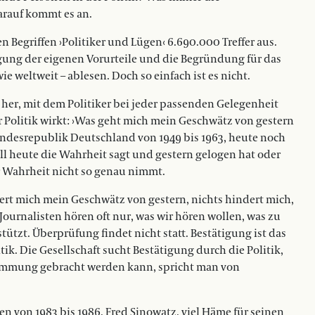
rauf kommt es an.
en Begriffen ›Politiker und Lügen‹ 6.690.000 Treffer aus.
gung der eigenen Vorurteile und die Begründung für das
ie weltweit – ablesen. Doch so einfach ist es nicht.
her, mit dem Politiker bei jeder passenden Gelegenheit
er Politik wirkt: ›Was geht mich mein Geschwätz von gestern
undesrepublik Deutschland von 1949 bis 1963, heute noch
uell heute die Wahrheit sagt und gestern gelogen hat oder
er Wahrheit nicht so genau nimmt.
ert mich mein Geschwätz von gestern, nichts hindert mich,
 Journalisten hören oft nur, was wir hören wollen, was zu
ützt. Überprüfung findet nicht statt. Bestätigung ist das
ik. Die Gesellschaft sucht Bestätigung durch die Politik,
stimmung gebracht werden kann, spricht man von
n von 1983 bis 1986, Fred Sinowatz, viel Häme für seinen