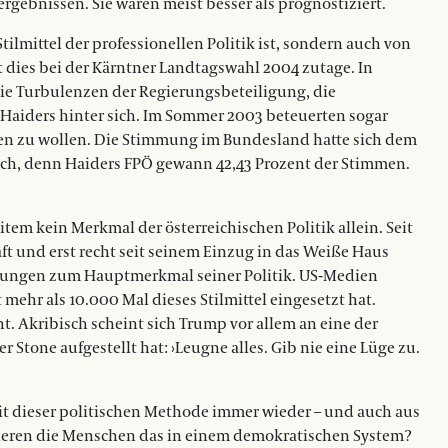
gebnissen. Sie waren meist besser als prognostiziert.
tilmittel der professionellen Politik ist, sondern auch von
at dies bei der Kärntner Landtagswahl 2004 zutage. In
die Turbulenzen der Regierungsbeteiligung, die
Haiders hinter sich. Im Sommer 2003 beteuerten sogar
en zu wollen. Die Stimmung im Bundesland hatte sich dem
ch, denn Haiders FPÖ gewann 42,43 Prozent der Stimmen.
tem kein Merkmal der österreichischen Politik allein. Seit
t und erst recht seit seinem Einzug in das Weiße Haus
ptungen zum Hauptmerkmal seiner Politik. US-Medien
t mehr als 10.000 Mal dieses Stilmittel eingesetzt hat.
t. Akribisch scheint sich Trump vor allem an eine der
r Stone aufgestellt hat: ›Leugne alles. Gib nie eine Lüge zu.
eit dieser politischen Methode immer wieder – und auch aus
ieren die Menschen das in einem demokratischen System?