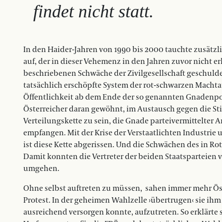
findet nicht statt.
In den Haider-Jahren von 1990 bis 2000 tauchte zusätz
auf, der in dieser Vehemenz in den Jahren zuvor nicht er
beschriebenen Schwäche der Zivilgesellschaft geschulde
tatsächlich erschöpfte System der rot-schwarzen Machtau
Öffentlichkeit ab dem Ende der so genannten Gnadenpol
Österreicher daran gewöhnt, im Austausch gegen die S
Verteilungskette zu sein, die Gnade parteivermittelter 
empfangen. Mit der Krise der Verstaatlichten Industr
ist diese Kette abgerissen. Und die Schwächen des in Ro
Damit konnten die Vertreter der beiden Staatsparteien 
umgehen.
Ohne selbst auftreten zu müssen,
sahen immer mehr Öste
Protest. In der geheimen Wahlzelle ›übertrugen‹ sie ihm
ausreichend versorgen konnte, aufzutreten. So erklärt