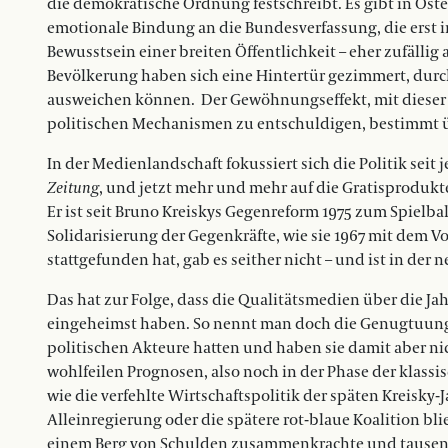
die demokratische Ordnung festschreibt. Es gibt in Öste
emotionale Bindung an die Bundesverfassung, die erst i
Bewusstsein einer breiten Öffentlichkeit – eher zufällig 
Bevölkerung haben sich eine Hintertür gezimmert, durc
ausweichen können.
Der Gewöhnungseffekt, mit dieser 
politischen Mechanismen zu entschuldigen, bestimmt üb
In der Medienlandschaft fokussiert sich die Politik seit
Zeitung
, und jetzt mehr und mehr auf die Gratisprodukte
Er ist seit Bruno Kreiskys Gegenreform 1975 zum Spielb
Solidarisierung der Gegenkräfte, wie sie 1967 mit dem
stattgefunden hat, gab es seither nicht – und ist in de
Das hat zur Folge, dass die Qualitätsmedien über die J
eingeheimst haben. So nennt man doch die Genugtuung,
politischen Akteure hatten und haben sie damit aber ni
wohlfeilen Prognosen, also noch in der Phase der klass
wie die verfehlte Wirtschaftspolitik der späten Kreisky-
Alleinregierung oder die spätere rot-blaue Koalition b
einem Berg von Schulden zusammenkrachte und tausende 