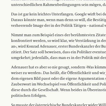
unterschiedlichen Rahmenbedingungen sein mögen, da
Das ist gar kein leichtes Unterfangen. Google wirft bei d
Daraus könnte man, wenn man denn so will, die Bestäti
verheerende Image der in der Politik Tätigen – national w
Nimmt man zum Beispiel eines der berühmtesten Zitate 
konfrontiert werden, so wird klar, wie Verstärkung in d
an‹, wird Konrad Adenauer, erster Bundeskanzler der B
zitiert. Der Satz soll beweisen, dass ein Politiker event
umgekehrt; jedenfalls, dass man es in der Politik mit d
Adenauer hat es aber so nie gesagt, sondern ›Was kümm
weiser zu werden‹. Das heißt, die Öffentlichkeit und wir
dem eigenen Bild passt oder die eigene Argumentation st
Zauberwort im Wechselspiel von Öffentlichkeit und Polit
diese durch die Gesellschaft. Wenn beides in Überein
politischen Erfolgen.
So musste der österreichische Bundeskanzler wider Wille