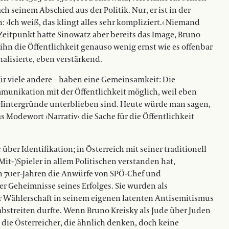
ach seinem Abschied aus der Politik. Nur, er ist in der
 ›Ich weiß, das klingt alles sehr kompliziert.‹ Niemand
Zeitpunkt hatte Sinowatz aber bereits das Image, Bruno
hn die Öffentlichkeit genauso wenig ernst wie es offenbar
gnalisierte, eben verstärkend.
für viele andere – haben eine Gemeinsamkeit: Die
unikation mit der Öffentlichkeit möglich, weil eben
intergründe unterblieben sind. Heute würde man sagen,
s Modewort ›Narrativ‹ die Sache für die Öffentlichkeit
über Identifikation; in Österreich mit seiner traditionell
(Mit-)Spieler in allem Politischen verstanden hat,
n 70er-Jahren die Anwürfe von SPÖ-Chef und
er Geheimnisse seines Erfolges. Sie wurden als
r Wählerschaft in seinem eigenen latenten Antisemitismus
abstreiten durfte. Wenn Bruno Kreisky als Jude über Juden
die Österreicher, die ähnlich denken, doch keine