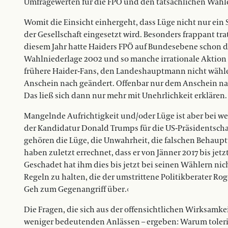
Umfragewerten für die FPÖ und den tatsächlichen Wahler
Womit die Einsicht einhergeht, dass Lüge nicht nur ein S
der Gesellschaft eingesetzt wird. Besonders frappant tr
diesem Jahr hatte Haiders FPÖ auf Bundes­ebene schon 
Wahlniederlage 2002 und so manche irrationale Aktion 
frühere Haider-Fans, den Landeshauptmann nicht wähl
Anschein nach geändert. Offenbar nur dem Anschein na
Das ließ sich dann nur mehr mit Unehrlichkeit erklären.
Mangelnde Aufrichtigkeit und/oder Lüge ist aber bei wei
der Kandidatur Donald Trumps für die US-Präsidentschaf
gehören die Lüge, die Unwahrheit, die falschen Behau
haben zuletzt errechnet, dass er von Jänner 2017 bis jetz
Geschadet hat ihm dies bis jetzt bei seinen Wählern nich
Regeln zu halten, die der umstrittene Politikberater Roge
Geh zum Gegenangriff über.‹
Die Fragen, die sich aus der offensichtlichen Wirksamk
weniger bedeutenden Anlässen – ergeben: Warum toler