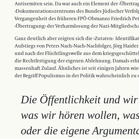
Antisemiten sein. Da war auch ein Element der ›Übertrag
›Dokumentationszentrums des Bundes Jüdischer Verfolgt
Vergangenheit des früheren FPÖ-Obmanns Friedrich Pe
›Übertragung‹ der Verharmlosung der Nazi-Mitgliedscha
Ganz deutlich aber zeigten sich die ›Zutaten‹
Identifika
Aufstiegs von Peters Nach-Nach-Nachfolger, Jörg Haid
und nach der Flüchtlingswelle aus dem kriegsgeschüttel
die Rechtfertigung der eigenen Ablehnung. Damals erhi
massenhaft Zulauf. Ähnliches ist seit einigen Jahren wie
der Begriff Populismus in der Politik wahrscheinlich zu o
Die Öffentlichkeit und wir
was wir hören wollen, was
oder die eigene Argumenta