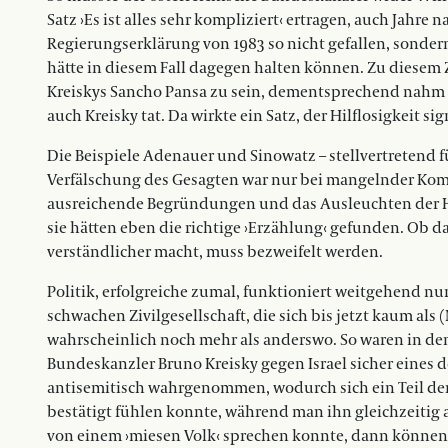
Satz ›Es ist alles sehr kompliziert‹ ertragen, auch Jahre n
Regierungserklärung von 1983 so nicht gefallen, sondern:
hätte in diesem Fall dagegen halten können. Zu diesem 
Kreiskys Sancho Pansa zu sein, dementsprechend nahm i
auch Kreisky tat. Da wirkte ein Satz, der Hilflosigkeit si
Die Beispiele Adenauer und Sinowatz – stellvertretend 
Verfälschung des Gesagten war nur bei mangelnder Komm
ausreichende Begründungen und das Ausleuchten der H
sie hätten eben die richtige ›Erzählung‹ gefunden. Ob da
verständlicher macht, muss bezweifelt werden.
Politik, erfolgreiche zumal, funktioniert weitgehend nur 
schwachen Zivilgesellschaft, die sich bis jetzt kaum als 
wahrscheinlich noch mehr als anderswo. So waren in de
Bundeskanzler Bruno Kreisky gegen Israel sicher eines d
antisemitisch wahrgenommen, wodurch sich ein Teil de
bestätigt fühlen konnte, während man ihn gleichzeitig 
von einem ›miesen Volk‹ sprechen konnte, dann können 