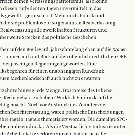
rreich keinen Verfassungspatriotismus, also keine
n diesen turbulenten Tagen unvermittelt in das
als gewollt – gerutscht ist. Mehr noch: Politik und
h die sie problemlos zur so genannten Realverfassung
Realverfassung alle zweifelhaften Strukturen und
er weite Strecken das politische Geschehen.
 jeher auf den Boulevard, jahrzehntelang eben auf die
Kronen
 – immer auch mit Blick auf den öffentlich-rechtlichen ORF.
all der jeweiligen Regierungen geworden. Eine
 Volksbegehren für einen unabhängigen Rundfunk
r neuen Medienlandschaft auch nicht zu erwarten.
ahrzehnte hinweg jede Menge ›Trostpreise des Lebens‹
 Recht gehabt zu haben? Wirklich Eindruck auf die
cht gemacht. Noch vor Ausbruch des Zeitalters der
ischen Berichterstattung, waren politische Entscheidungen
Jahre tagein, tagaus thematisiert worden. Die damalige SPÖ-
lieben unbeeindruckt.
Als die Verstaatlichte Industrie unter
Arbeitsplätze verloren gingen, hatten sich alle