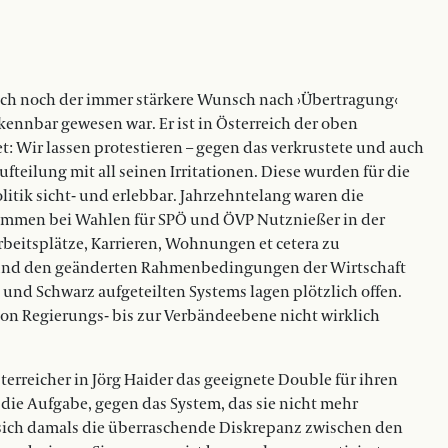
lich noch der immer stärkere Wunsch nach ›Übertragung‹
kennbar gewesen war. Er ist in Österreich der oben
t: Wir lassen protestieren – gegen das verkrustete und auch
fteilung mit all seinen Irritationen. Diese wurden für die
itik sicht- und erlebbar. Jahrzehntelang waren die
timmen bei Wahlen für SPÖ und ÖVP Nutznießer in der
Arbeitsplätze, Karrieren, Wohnungen et cetera zu
ie und den geänderten Rahmenbedingungen der Wirtschaft
t und Schwarz aufgeteilten Systems lagen plötzlich offen.
von Regierungs- bis zur Verbändeebene nicht wirklich
rreicher in Jörg Haider das geeignete Double für ihren
 die Aufgabe, gegen das System, das sie nicht mehr
e sich damals die überraschende Diskrepanz zwischen den