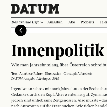
Das aktuelle Heft
Ausgaben
Abo
Podcasts
Tale
Innenpolitik
Wie man jahrzehntelang über Österreich schreibt
·
Text:
Anneliese Rohrer
Illustration:
Christoph Abbrederis
DATUM Ausgabe Juli/August 2019
Irgendwann schoss mir nach Jahrzehnten der Beobachtun
Gedanke durch den Kopf: Älter werden ist gut. Zynismus
jedoch sind unliebsame Zeitgenossen. Also musste – dama
nach Antworten auf die Frage suchen: Wie ticken hande