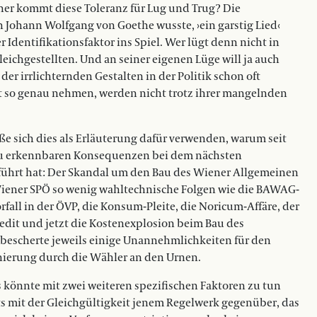
er kommt diese Toleranz für Lug und Trug? Die
on Johann Wolfgang von Goethe wusste, ›ein garstig Lied‹
r Identifikationsfaktor ins Spiel. Wer lügt denn nicht in
eichgestellten. Und an seiner eigenen Lüge will ja auch
der irrlichternden Gestalten in der Politik schon oft
cht so genau nehmen, werden nicht trotz ihrer mangelnden
ße sich dies als Erläuterung dafür verwenden, warum seit
je zu erkennbaren Konsequenzen bei dem nächsten
ührt hat: Der Skandal um den Bau des Wiener Allgemeinen
Wiener SPÖ so wenig wahltechnische Folgen wie die BAWAG-
rfall in der ÖVP, die Konsum-Pleite, die Noricum-Affäre, der
dit und jetzt die Kostenexplosion beim Bau des
 bescherte jeweils einige Unannehmlichkeiten für den
onierung durch die Wähler an den Urnen.
 Das könnte mit zwei weiteren spezifischen Faktoren zu tun
ts mit der Gleichgültigkeit jenem Regelwerk gegenüber, das