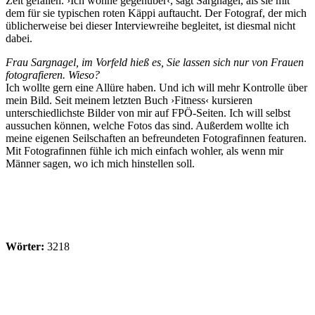
Zeit gefallen. ›Ich wohne gegenüber‹, sagt Sargnagel, als sie mit
dem für sie typischen roten Käppi auftaucht. Der Fotograf, der mich
üblicherweise bei dieser Interviewreihe begleitet, ist diesmal nicht
dabei.
Frau Sargnagel, im Vorfeld hieß es, Sie lassen sich nur von Frauen
fotografieren. Wieso?
Ich wollte gern eine Allüre haben. Und ich will mehr Kontrolle über
mein Bild. Seit meinem letzten Buch ›Fitness‹ kursieren
unterschiedlichste Bilder von mir auf FPÖ-Seiten. Ich will selbst
aussuchen können, welche Fotos das sind. Außerdem wollte ich
meine eigenen Seilschaften an befreundeten Fotografinnen featuren.
Mit Fotografinnen fühle ich mich einfach wohler, als wenn mir
Männer sagen, wo ich mich hinstellen soll.
Wörter:
3218