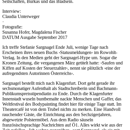
Seilschaften, Burkas und das Bladsein.
Interview:
Claudia Unterweger
·
Fotografie:
Susanna Hofer, Magdalena Fischer
DATUM Ausgabe September 2017
Ich treffe Stefanie Sargnagel Ende Juli, wenige Tage nach
Erscheinen ihres neuen Buchs ›Statusmeldungen‹ im Rowohlt-
Verlag. In den Medien geht der Sargnagel-Hype um. Sogar die
Kronen Zeitung, die vergangenen März getitelt hatte: ›Saufen und
Kiffen auf Kosten der Steuerzahler‹, nennt sie plötzlich ›eine der
aufregendsten Autorinnen Österreichs‹.
Sargnagel bestellt mich nach Klagenfurt. Dort geht gerade ihr
sechsmonatiger Aufenthalt als Stadtschreiberin und Bachmann-
Publikumspreisstipendiatin zu Ende. Durch die Klagenfurter
Innenstadt wuseln buntbemalte nackte Menschen und Gaffer, das
Weltfestival des Bodypainting findet hier für einige Tage statt. Im
Theatercafé ist von dem Trubel nichts zu merken. Eine Handvoll
rauchender Gäste, die Einrichtung aus den Sechzigerjahren,
abgewetzte Polstermöbel. Aus dem Radio säuseln
französischsprachige Nachrichten auf Ö1. Alles wirkt wie aus der