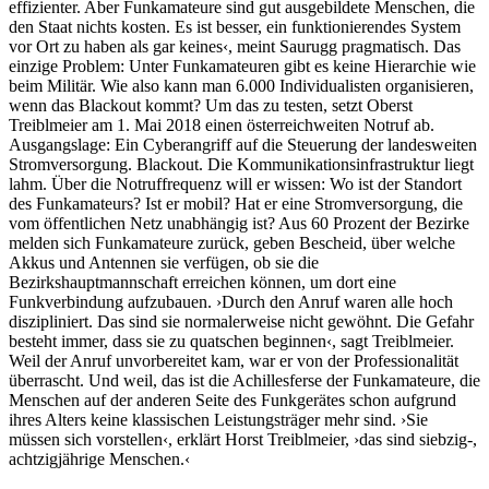
effizienter. Aber Funkamateure sind gut ausgebildete Menschen, die
den Staat nichts kosten. Es ist besser, ein funktionierendes System
vor Ort zu haben als gar keines‹, meint Saurugg pragmatisch. Das
einzige Problem: Unter Funkamateuren gibt es keine Hierarchie wie
beim Militär. Wie also kann man 6.000 Individualisten organisieren,
wenn das Blackout kommt? Um das zu testen, setzt Oberst
Treiblmeier am 1. Mai 2018 einen österreichweiten Notruf ab.
Ausgangslage: Ein Cyberangriff auf die Steuerung der landesweiten
Stromversorgung. Blackout. Die Kommunikationsinfrastruktur liegt
lahm. Über die Notruffrequenz will er wissen: Wo ist der Standort
des Funkamateurs? Ist er mobil? Hat er eine Stromversorgung, die
vom öffentlichen Netz unabhängig ist? Aus 60 Prozent der Bezirke
melden sich Funkamateure zurück, geben Bescheid, über welche
Akkus und Antennen sie verfügen, ob sie die
Bezirkshauptmannschaft erreichen können, um dort eine
Funkverbindung aufzubauen. ›Durch den Anruf waren alle hoch
diszipliniert. Das sind sie normalerweise nicht gewöhnt. Die Gefahr
besteht immer, dass sie zu quatschen beginnen‹, sagt Treiblmeier.
Weil der Anruf unvorbereitet kam, war er von der Professionalität
überrascht. Und weil, das ist die Achillesferse der Funkamateure, die
Menschen auf der anderen Seite des Funkgerätes schon aufgrund
ihres Alters keine klassischen Leistungsträger mehr sind. ›Sie
müssen sich vorstellen‹, erklärt Horst Treiblmeier, ›das sind siebzig-,
achtzigjährige Menschen.‹