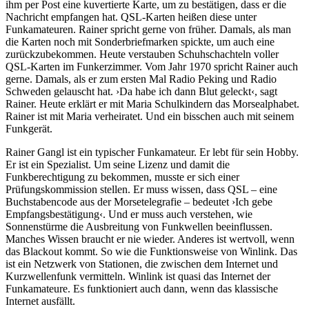
ihm per Post eine kuvertierte Karte, um zu bestätigen, dass er die
Nachricht empfangen hat. QSL-Karten heißen diese unter
Funkamateuren. Rainer spricht gerne von früher. Damals, als man
die Karten noch mit Sonderbriefmarken spickte, um auch eine
zurückzubekommen. Heute verstauben Schuhschachteln voller
QSL-Karten im Funkerzimmer. Vom Jahr 1970 spricht Rainer auch
gerne. Damals, als er zum ersten Mal Radio Peking und Radio
Schweden gelauscht hat. ›Da habe ich dann Blut geleckt‹, sagt
Rainer. Heute erklärt er mit Maria Schulkindern das Morsealphabet.
Rainer ist mit Maria verheiratet. Und ein bisschen auch mit seinem
Funkgerät.
Rainer Gangl ist ein typischer Funkamateur. Er lebt für sein Hobby.
Er ist ein Spezialist. Um seine Lizenz und damit die
Funkberechtigung zu bekommen, musste er sich einer
Prüfungskommission stellen. Er muss wissen, dass QSL – eine
Buchstabencode aus der Morsetelegrafie – bedeutet ›Ich gebe
Empfangsbestätigung‹. Und er muss auch verstehen, wie
Sonnenstürme die Ausbreitung von Funkwellen beeinflussen.
Manches Wissen braucht er nie wieder. Anderes ist wertvoll, wenn
das Blackout kommt. So wie die Funktionsweise von Winlink. Das
ist ein Netzwerk von Stationen, die zwischen dem Internet und
Kurzwellenfunk vermitteln. Winlink ist quasi das Internet der
Funkamateure. Es funktioniert auch dann, wenn das klassische
Internet ausfällt.