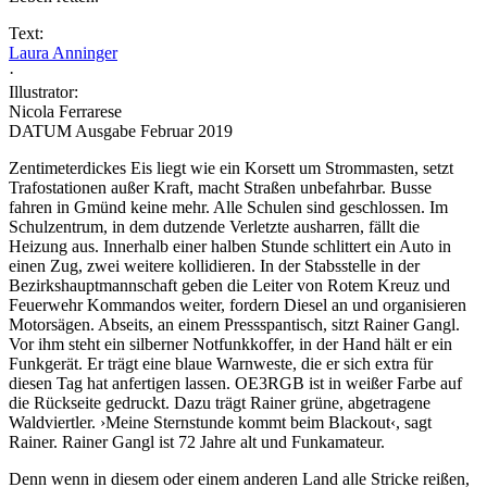
Text:
Laura Anninger
·
Illustrator:
Nicola Ferrarese
DATUM Ausgabe Februar 2019
Zentimeterdickes Eis liegt wie ein Korsett um Strommasten, setzt
Trafostationen außer Kraft, macht Straßen unbefahrbar. Busse
fahren in Gmünd keine mehr. Alle Schulen sind geschlossen. Im
Schulzentrum, in dem dutzende Verletzte ausharren, fällt die
Heizung aus. Innerhalb einer halben Stunde schlittert ein Auto in
einen Zug, zwei weitere kollidieren. In der Stabsstelle in der
Bezirkshauptmannschaft geben die Leiter von Rotem Kreuz und
Feuerwehr Kommandos weiter, fordern Diesel an und organisieren
Motorsägen. Abseits, an einem Pressspantisch, sitzt Rainer Gangl.
Vor ihm steht ein silberner Notfunkkoffer, in der Hand hält er ein
Funkgerät. Er trägt eine blaue Warnweste, die er sich extra für
diesen Tag hat anfertigen lassen. OE3RGB ist in weißer Farbe auf
die Rückseite gedruckt. Dazu trägt Rainer grüne, abgetragene
Waldviertler. ›Meine Sternstunde kommt beim Blackout‹, sagt
Rainer. Rainer Gangl ist 72 Jahre alt und Funkamateur.
Denn wenn in diesem oder einem anderen Land alle Stricke reißen,