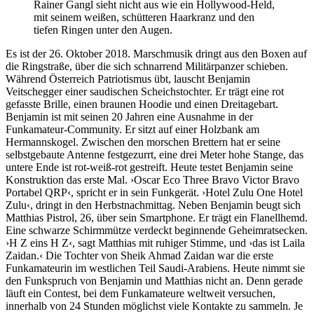
Rainer Gangl sieht nicht aus wie ein Hollywood-Held,
mit seinem weißen, schütteren Haarkranz und den
tiefen Ringen unter den Augen.
Es ist der 26. Oktober 2018. Marschmusik dringt aus den Boxen auf
die Ringstraße, über die sich schnarrend Militärpanzer schieben.
Während Österreich Patriotismus übt, lauscht Benjamin
Veitschegger einer saudischen Scheichstochter. Er trägt eine rot
gefasste Brille, einen braunen Hoodie und einen Dreitagebart.
Benjamin ist mit seinen 20 Jahren eine Ausnahme in der
Funkamateur-Community. Er sitzt auf einer Holzbank am
Hermannskogel. Zwischen den morschen Brettern hat er seine
selbstgebaute Antenne festgezurrt, eine drei Meter hohe Stange, das
untere Ende ist rot-weiß-rot gestreift. Heute testet Benjamin seine
Konstruktion das erste Mal. ›Oscar Eco Three Bravo Victor Bravo
Portabel QRP‹, spricht er in sein Funkgerät. ›Hotel Zulu One Hotel
Zulu‹, dringt in den Herbstnachmittag. Neben Benjamin beugt sich
Matthias Pistrol, 26, über sein Smartphone. Er trägt ein Flanellhemd.
Eine schwarze Schirmmütze verdeckt beginnende Geheimratsecken.
›H Z eins H Z‹, sagt Matt­hias mit ruhiger Stimme, und ›das ist Laila
Zaidan.‹ Die Tochter von Sheik Ahmad Zaidan war die erste
Funkamateurin im westlichen Teil Saudi-Arabiens. Heute nimmt sie
den Funkspruch von Benjamin und Matthias nicht an. Denn gerade
läuft ein Contest, bei dem Funkamateure weltweit versuchen,
innerhalb von 24 Stunden möglichst viele Kontakte zu sammeln. Je