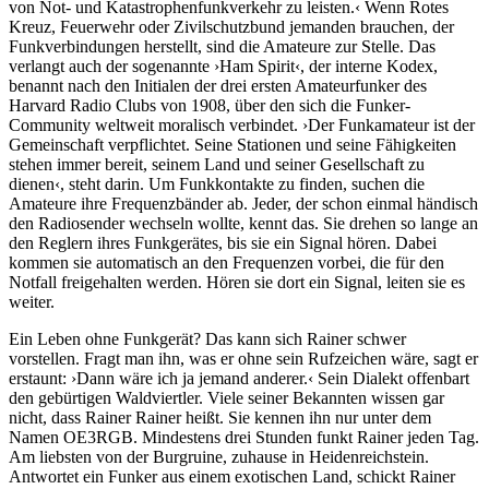
von Not- und Katastrophenfunkverkehr zu leisten.‹ Wenn Rotes
Kreuz, Feuerwehr oder Zivilschutzbund jemanden brauchen, der
Funkverbindungen herstellt, sind die Amateure zur Stelle. Das
verlangt auch der sogenannte ›Ham Spirit‹, der interne Kodex,
benannt nach den Initialen der drei ersten Amateurfunker des
Harvard Radio Clubs von 1908, über den sich die Funker-
Community weltweit moralisch verbindet. ›Der Funkamateur ist der
Gemeinschaft verpflichtet. Seine Stationen und seine Fähigkeiten
stehen immer bereit, seinem Land und seiner Gesellschaft zu
dienen‹, steht darin. Um Funkkontakte zu finden, suchen die
Amateure ihre Frequenzbänder ab. Jeder, der schon einmal händisch
den Radiosender wechseln wollte, kennt das. Sie drehen so lange an
den Reglern ihres Funkgerätes, bis sie ein Signal hören. Dabei
kommen sie automatisch an den Frequenzen vorbei, die für den
Notfall freigehalten werden. Hören sie dort ein Signal, leiten sie es
weiter.
Ein Leben ohne Funkgerät? Das kann sich Rainer schwer
vorstellen. Fragt man ihn, was er ohne sein Rufzeichen wäre, sagt er
erstaunt: ›Dann wäre ich ja jemand anderer.‹ Sein Dialekt offenbart
den gebürtigen Waldviertler. Viele seiner Bekannten wissen gar
nicht, dass Rainer Rainer heißt. Sie kennen ihn nur unter dem
Namen OE3RGB. Mindestens drei Stunden funkt Rainer jeden Tag.
Am liebsten von der Burgruine, zuhause in Heidenreichstein.
Antwortet ein Funker aus einem exotischen Land, schickt Rainer