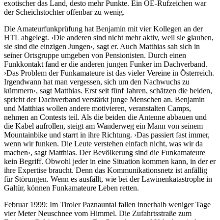
exotischer das Land, desto mehr Punkte. Ein OE-Rufzeichen war
der Scheichstochter offenbar zu wenig.
Die Amateurfunkprüfung hat Benjamin mit vier Kollegen an der
HTL abgelegt. ›Die anderen sind nicht mehr aktiv, weil sie glauben,
sie sind die einzigen Jungen‹, sagt er. Auch Matthias sah sich in
seiner Ortsgruppe umgeben von Pensionisten. Durch einen
Funkkontakt fand er die anderen jungen Funker im Dachverband.
›Das Problem der Funkamateure ist das vieler Vereine in Österreich.
Irgendwann hat man vergessen, sich um den Nachwuchs zu
kümmern‹, sagt Matthias. Erst seit fünf Jahren, schätzen die beiden,
spricht der Dachverband verstärkt junge Menschen an. Benjamin
und Matthias wollen andere motivieren, veranstalten Camps,
nehmen an Contests teil. Als die beiden die Antenne abbauen und
die Kabel aufrollen, steigt am Wanderweg ein Mann von seinem
Mountainbike und starrt in ihre Richtung. ›Das passiert fast immer,
wenn wir funken. Die Leute verstehen einfach nicht, was wir da
machen‹, sagt Matthias. Der Bevölkerung sind die Funkamateure
kein Begriff. Obwohl jeder in eine Situation kommen kann, in der er
ihre Expertise braucht. Denn das Kommunikationsnetz ist anfällig
für Störungen. Wenn es ausfällt, wie bei der Lawinenkata­strophe in
Galtür, können Funkamateure Leben retten.
Februar 1999: Im Tiroler Paznauntal fallen innerhalb weniger Tage
vier Meter Neuschnee vom Himmel. Die Zufahrtsstraße zum