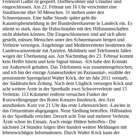
Ferienort Galtür ist gesperrt. Dorfbewohner und Urlauber sind
eingeschlossen. Am 23. Februar um 16 Uhr verschüttet eine
Staublawine über 50 Menschen. 31 sterben unter den
Schneemassen. Eine halbe Stunde später geht die
Katastrophenmeldung in der Bundesheerkaserne in Landeck ein. Es
stürmt so stark, dass die Hubschrauber mit den Hilfsmannschaften
nicht abheben können. Die Eingeschlossenen sind auf sich allein
gestellt, müssen Menschen unter den Schneemassen bergen und
Verletzte versorgen. Angehörige und Medienvertreter bestürmen die
Landeswarnzentrale mit Anrufen. Mobilnetz und Telefonnetz fallen
wegen der Überlastung aus. Am Nachmittag des 23. Februar kommt
kein Helfer hinein und kein Signal hinaus. ›Ich habe den Kontakt
zur Außenwelt gehalten. Das Telefonnetz war zusammengebrochen,
und ich bin der einzige Amateurfunker im Paznauntal‹, erzählte der
pensionierte Sprengelarzt Walter Köck, der im Jahr 2011 verstarb,
der
Süddeutschen Zeitung
. Nach dem Unglück versorgen Köck und
acht weitere Ärzte in der Sporthalle zwei Schwerverletzte und 15
Verletzte. 113 Kilometer entfernt versuchen Funker der
Kurzwellengruppe des Roten Kreuzes Innsbruck, den Arzt
anzufunken. Kurz vor 21 Uhr das erste Lebenszeichen: ›Lawine in
das Ortszentrum abgegangen. Neue Siedlung betroffen. Hilfsstation
in der Sporthalle errichtet. Derzeit acht Tote und mehrere Verletzte.
Ärzte schon im Einsatz. Auch einige Hütten betroffen.‹ Die
nächsten 24 Stunden folgen über hundert weitere Meldungen mit
lebenswichtigen Informationen. Durch Walter Köck kann der