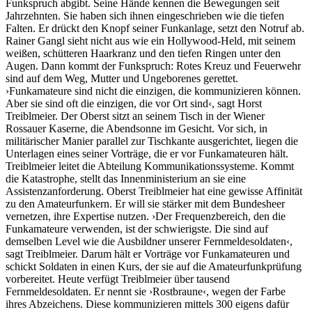
Funkspruch abgibt. Seine Hände kennen die Bewegungen seit
Jahrzehnten. Sie haben sich ihnen eingeschrieben wie die tiefen
Falten. Er drückt den Knopf seiner Funkanlage, setzt den Notruf ab.
Rainer Gangl sieht nicht aus wie ein Hollywood-Held, mit seinem
weißen, schütteren Haarkranz und den tiefen Ringen unter den
Augen. Dann kommt der Funkspruch: Rotes Kreuz und Feuerwehr
sind auf dem Weg, Mutter und Ungeborenes gerettet.
›Funkamateure sind nicht die einzigen, die kommunizieren können.
Aber sie sind oft die einzigen, die vor Ort sind‹, sagt Horst
Treiblmeier. Der Oberst sitzt an seinem Tisch in der Wiener
Rossauer Kaserne, die Abendsonne im Gesicht. Vor sich, in
militärischer Manier parallel zur Tischkante ausgerichtet, liegen die
Unterlagen eines seiner Vorträge, die er vor Funkamateuren hält.
Treiblmeier leitet die Abteilung Kommunikationssysteme. Kommt
die Katastrophe, stellt das Innenministerium an sie eine
Assistenzanforderung. Oberst Treiblmeier hat eine gewisse Affinität
zu den Amateurfunkern. Er will sie stärker mit dem Bundesheer
vernetzen, ihre Expertise nutzen. ›Der Frequenzbereich, den die
Funk­amateure verwenden, ist der schwierigste. Die sind auf
demselben Level wie die Ausbildner unserer Fernmeldesoldaten‹,
sagt Treiblmeier. Darum hält er Vorträge vor Funkamateuren und
schickt Soldaten in einen Kurs, der sie auf die Amateurfunkprüfung
vorbereitet. Heute verfügt Treiblmeier über tausend
Fernmeldesoldaten. Er nennt sie ›Rostbraune‹, wegen der Farbe
ihres Abzeichens. Diese kommunizieren mittels 300 eigens dafür