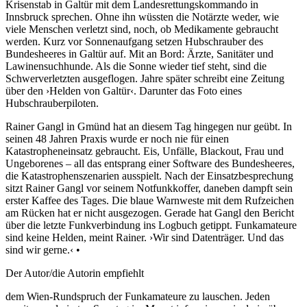
Krisenstab in Galtür mit dem Landesrettungskommando in
Innsbruck sprechen. Ohne ihn wüssten die Notärzte weder, wie
viele Menschen verletzt sind, noch, ob Medikamente gebraucht
werden. Kurz vor Sonnenaufgang setzen Hubschrauber des
Bundesheeres in Galtür auf. Mit an Bord: Ärzte, Sanitäter und
Lawinensuchhunde. Als die Sonne wieder tief steht, sind die
Schwerverletzten ausgeflogen. Jahre später schreibt eine Zeitung
über den ›Helden von Galtür‹. Darunter das Foto eines
Hubschrauberpiloten.
Rainer Gangl in Gmünd hat an diesem Tag hingegen nur geübt. In
seinen 48 Jahren Praxis wurde er noch nie für einen
Katastropheneinsatz gebraucht. Eis, Unfälle, Blackout, Frau und
Ungeborenes – all das entsprang einer Software des Bundesheeres,
die Katastrophenszenarien ausspielt. Nach der Einsatzbesprechung
sitzt Rainer Gangl vor seinem Notfunkkoffer, daneben dampft sein
erster Kaffee des Tages. Die blaue Warnweste mit dem Rufzeichen
am Rücken hat er nicht ausgezogen. Gerade hat Gangl den Bericht
über die letzte Funkverbindung ins Logbuch getippt. Funkamateure
sind keine Helden, meint Rainer. ›Wir sind Datenträger. Und das
sind wir gerne.‹ •
Der Autor/die Autorin empfiehlt
dem Wien-Rundspruch der Funkamateure zu lauschen. Jeden