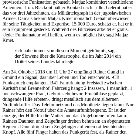
provisorische Funkstation gebastelt. Matjaz kombiniert verschiedene
Antennen. Trotz Blackout hält er Kontakt nach Tulln. Gelernt hat er
das vor drei Jahrzehnten, als Militärtelegraph in der jugoslawischen
Armee. Damals bekam Matjaz Kmet monatlich Gehalt überwiesen
für seine Tätigkeiten und Expertise. 15.000 Euro, schätzt er, hat er in
sein Equipment gesteckt. Während des Blitz­eises arbeitet er gratis.
›Jeder Funkamateur will helfen, wenn es möglich ist‹, sagt Matjaz
Kmet.
›Ich habe immer von diesem Moment geträumt‹, sagt
der Slowene über die Katastrophe, die im Jahr 2014 ein
Drittel seines Landes lahmlegte.
Am 24. Oktober 2018 um 11 Uhr 27 empfängt Rainer Gangl in
Gmünd ein Signal, das über Leben und Tod entscheidet. ›CB-
Funkspruch empfangen. B41 Fahrtrichtung Freistadt zwischen
Karlstift und Brennerhof. Fahrzeug hängt: 2 Insassen, 1 männlich, 1
hochschwangere Frau, Geburt steht bevor, Fruchtblase geplatzt,
dringende Hilfe erbeten‹, dringt metallisch aus dem silbernen
Notfunkkoffer. Das Telefonnetz und das Mobilnetz liegen lahm. Nur
Rainer hört den Notruf über die Amateurfunkfrequenz. Er ist der
einzige, der Hilfe für die Mutter und das Ungeborene rufen kann.
Rainers Daumen und Zeigefinger drehen behutsam an abgenutzten
Reglern. Dann drückt sein Zeigefinger auf einen rot leuchtenden
Knopf. Alle fünf Finger halten das Funkgerät fest, als Rainer den