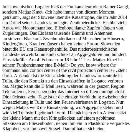
Im slowenischen Logatec hieß der Funkamateur nicht Rainer Gangl,
sondern Matjaz Kmet. ›Ich habe immer von diesem Moment
geträumt‹, sagt der Slowene über die Katastrophe, die im Jahr 2014
ein Drittel seines Landes lahmlegte. Zentimeterdickes Eis überzieht
Autos wie Neoprenanzüge. Ellenbogenlange Zapfen hängen von
Zugleitungen. Das Eis lässt tausende Bäume und Antennen
umstürzen. Blackout. Zweihunderttausend Menschen in Häusern,
Kindergärten, Krankenhäusern haben keinen Strom. Slowenien
bittet die EU um Katastrophenhilfe. Das niederösterreichische
Landesfeuerwehrkommando schickt 25 Aggregatoren und hundert
Einsatzkräfte. Am 4. Februar um 18 Uhr 11 liest Matjaz Kmet in
seinem Funkerzimmer eine E-Mail: ›Do you know where the
command and control center of the civil protection center is?‹, steht
darin. Absender ist die Einsatzleitung der Landeswarnzentrale in
Tulln, die den Kontakt zu den Einsatzkräften in Logatec verloren
hat. Matjaz kann die E-Mail lesen, während in der ganzen Region
Telefonieren, Fernsehen oder das Internet zu öffnen unmöglich ist.
Die nächsten zehn Tage ist er die einzige Verbindung zwischen der
Einsatzleitung in Tulln und den Feuerwehrleuten in Logatec. Nur
wegen Matjaz weiß die Einsatzleitung, wo Aggregate stehen und
wie viel Treibstoff gebraucht wird. Die nächsten zehn Abende sitzt
der kleine Mann mit den Kringellocken auf einem geblümten
Sitzkissen am Fliesenboden, neben ihm ein in Plastikfolie verpacktes
Klappbett, vor ihm zwei Sessel. Darauf hat er sich eine