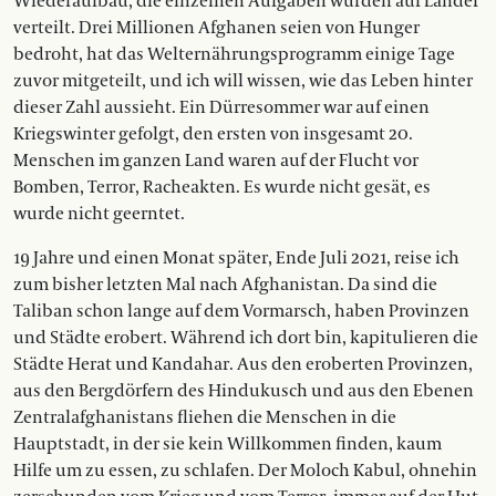
Wiederaufbau, die einzelnen Aufgaben wurden auf Länder
verteilt. Drei Millionen Afghanen seien von Hunger
bedroht, hat das Welternährungsprogramm einige Tage
zuvor mitgeteilt, und ich will wissen, wie das Leben hinter
dieser Zahl aussieht. Ein Dürresommer war auf einen
Kriegswinter gefolgt, den ersten von insgesamt 20.
Menschen im ganzen Land waren auf der Flucht vor
Bomben, Terror, Racheakten. Es wurde nicht gesät, es
wurde nicht geerntet.
19 Jahre und einen Monat später, Ende Juli 2021, reise ich
zum bisher letzten Mal nach Afghanistan. Da sind die
Taliban schon lange auf dem Vormarsch, haben Provinzen
und Städte erobert. Während ich dort bin, kapitulieren die
Städte Herat und Kandahar. Aus den eroberten Provinzen,
aus den Bergdörfern des Hindukusch und aus den Ebenen
Zentralafghanistans fliehen die Menschen in die
Hauptstadt, in der sie kein Willkommen finden, kaum
Hilfe um zu essen, zu schlafen. Der Moloch Kabul, ohnehin