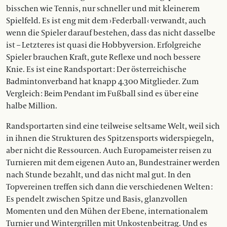
bisschen wie Tennis, nur schneller und mit kleinerem
Spielfeld. Es ist eng mit dem › Federball ‹ verwandt, auch
wenn die Spieler darauf bestehen, dass das nicht dasselbe
ist – Letzteres ist quasi die Hobbyversion. Erfolgreiche
Spieler brauchen Kraft, gute Reflexe und noch bessere
Knie. Es ist eine Randsportart : Der österreichische
Badmintonverband hat knapp 4.300 Mitglieder. Zum
Vergleich : Beim Pendant im Fußball sind es über eine
halbe Million.
Randsportarten sind eine teilweise seltsame Welt, weil sich
in ihnen die Strukturen des Spitzensports widerspiegeln,
aber nicht die Ressourcen. Auch Europameister reisen zu
Turnieren mit dem eigenen Auto an, Bundestrainer werden
nach Stunde bezahlt, und das nicht mal gut. In den
Topvereinen treffen sich dann die verschiedenen Welten :
Es pendelt zwischen Spitze und ­Basis, glanzvollen
Momenten und den Mühen der Ebene, internationalem
Turnier und Wintergrillen mit Unkostenbeitrag. Und es