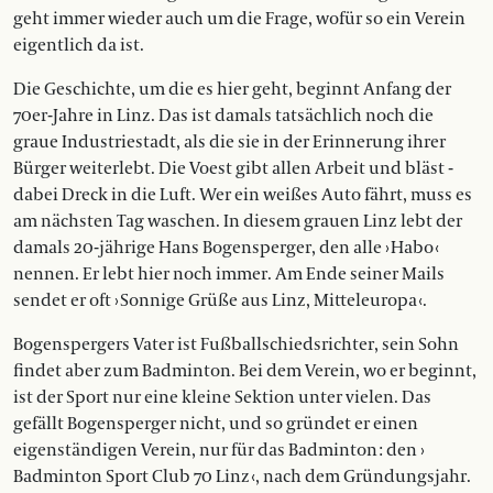
geht immer wieder auch um die Frage, wofür so ein Verein
eigentlich da ist.
Die Geschichte, um die es hier geht, beginnt Anfang der
70er-Jahre in Linz. Das ist damals tatsächlich noch die
graue Industriestadt, als die sie in der Erinnerung ihrer
Bürger weiterlebt. Die Voest gibt allen Arbeit und bläst ­
dabei Dreck in die Luft. Wer ein weißes Auto fährt, muss es
am nächsten Tag waschen. In diesem grauen Linz lebt der
damals 20-jährige Hans Bogensperger, den alle › Habo ‹
nennen. Er lebt hier noch immer. Am Ende seiner Mails
sendet er oft › Sonnige Grüße aus Linz, Mitteleuropa ‹.
Bogenspergers Vater ist Fußballschiedsrichter, sein Sohn
findet aber zum Badminton. Bei dem Verein, wo er beginnt,
ist der Sport nur eine kleine Sektion unter vielen. Das
gefällt Bogensperger nicht, und so gründet er einen
eigenständigen Verein, nur für das Badminton : den ›
Badminton Sport Club 70 Linz ‹, nach dem Gründungsjahr.