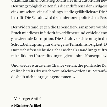
unaufhaltsamen Aufstieg totalitärer und autoritärer Bew
Deutungsmöglichkeiten für die Indifferenz der Zivilgese
einzumischen, eine allerdings ist die gefährlichste: Die
betrifft. Die Schuld wird dem inferioren politischen Pers
Der Widerstand gegen die Lebendtier-Transporte wurde v
Bruch mit dieser Inferiorität verkörpert und erhielt den
grassierende Korruption. Die Schuldverschiebung in die p
Schutzbehauptung für die eigene Teilnahmslosigkeit. 
Unterschriften sieht sie sicher nicht als Handlungsauft
mit stärkerer Unterstützung negiert – ohne Konsequenz
Und wieder wurde eine Chance vertan, die politische Ku
online bereits drastisch vereinfacht worden ist. Zeita
deshalb nicht entgegengenommen. •
« Vorheriger Artikel
» Nächster Artikel