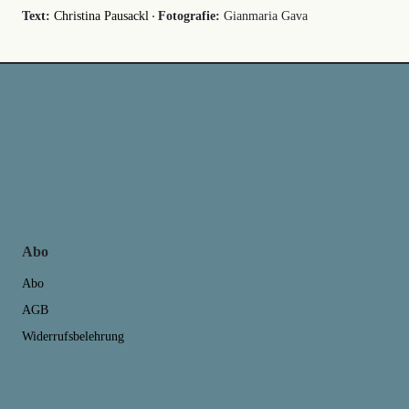
·
Text:
Christina Pausackl
Fotografie:
Gianmaria Gava
Abo
Abo
AGB
Widerrufsbelehrung