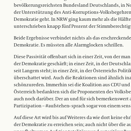
bevölkerungsreichsten Bundesland Deutschlands, in No
der Unterstützung des Anti-Korruptions-Volksbegehrens 
Demokratie geht. In NRW ging kaum mehr als die Hälfte
unterschrieben knapp fünf Prozent der Stimmberechtigt
Beide Ergebnisse verbindet nichts als das erschreckende
Demokratie. Es müssten alle Alarmglocken schrillen.
Diese Passivität offenbart sich in einer Zeit, von der ma
der Demokratie geschärft; in einer Zeit, in der Deutsc
seit Langem steht; in einer Zeit, in der Österreichs Pol
überschattet wird. Auch die Reaktionen sind ähnlich in
schönzureden. Immerhin sei die Koalition aus CDU und 
Österreich bedankten sich die Proponenten des Volksbeg
auch noch darüber. Der an und für sich bemerkenswert ak
Partizipation – #aufstehen‹ sprach sogar von einem sen
Auf diese Art wird bis auf Weiteres da wie dort keine e
der Demokratie zu erreichen sein; auch nicht über die au