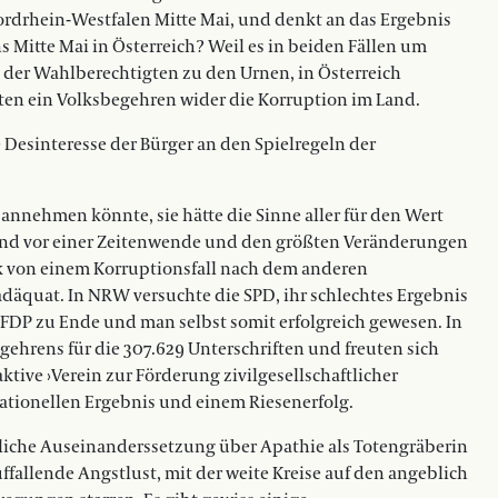
rdrhein-Westfalen Mitte Mai, und denkt an das Ergebnis
Mitte Mai in Österreich? Weil es in beiden Fällen um
 der Wahlberechtigten zu den Urnen, in Österreich
en ein Volksbegehren wider die Korruption im Land.
 Desinteresse der Bürger an den Spielregeln der
n annehmen könnte, sie hätte die Sinne aller für den Wert
hland vor einer Zeitenwende und den größten Veränderungen
itik von einem Korruptionsfall nach dem anderen
adäquat. In NRW versuchte die SPD, ihr schlechtes Ergebnis
FDP zu Ende und man selbst somit erfolgreich gewesen. In
ehrens für die 307.629 Unterschriften und freuten sich
tive ›Verein zur Förderung zivilgesellschaftlicher
sationellen Ergebnis und einem Riesenerfolg.
hrliche Auseinanderssetzung über Apathie als Totengräberin
ffallende Angstlust, mit der weite Kreise auf den angeblich