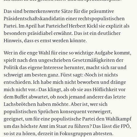
Das sind bemerkenswerte Sätze für die präsumtive
Präsidentschaftskandidatin einer rechtspopulistischen
Partei. Im April hat Parteichef Herbert Kickl sie explizit als
besonders präsidiabel erwähnt. Das ist ein deutlicher
Hinweis, dass es ernst werden könnte.
Wer in die enge Wahl für eine so wichtige Aufgabe kommt,
spielt nach den ungeschrieben Gesetzmäßigkeiten der
Politik das eigene Interesse herunter, macht sich rar und
schweigt am besten ganz. Fürst sagt: ›Noch ist nichts
entschieden. Ich habe mich nicht beworben und dränge
mich nicht vor.‹ Das klingt, als ob sie aus Höflichkeit vor
dem Buffet abwartet, ob noch jemand anderer das letzte
Lachsbrötchen haben möchte. Aber ist, wer sich
populistischen Sprüchen konsequent verweigert,
geeignet, um für eine populistische Partei den Wahlkampf
um das höchste Amt im Staat zu führen? Das lässt die FPÖ,
so ist zu hören, derzeit in Fokusgruppen abtesten.