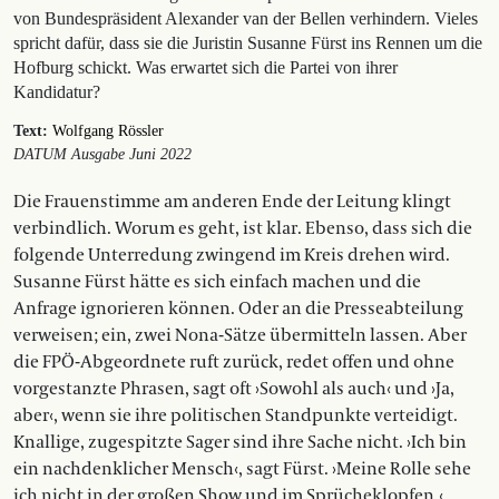
von Bundespräsident Alexander van der Bellen verhindern. Vieles
spricht dafür, dass sie die Juristin Susanne Fürst ins Rennen um die
Hofburg schickt. Was erwartet sich die Partei von ihrer
Kandidatur?
Text:
Wolfgang Rössler
DATUM Ausgabe Juni 2022
Die Frauenstimme am anderen Ende der Leitung klingt
verbindlich. Worum es geht, ist klar. Ebenso, dass sich die
folgende Unterredung zwingend im Kreis drehen wird.
Susanne Fürst hätte es sich einfach machen und die
Anfrage ignorieren können. Oder an die Presseabteilung
verweisen; ein, zwei Nona-Sätze übermitteln lassen. Aber
die FPÖ-Abgeordnete ruft zurück, redet offen und ohne
vorgestanzte Phrasen, sagt oft ›Sowohl als auch‹ und ›Ja,
aber‹, wenn sie ihre politischen Standpunkte verteidigt.
Knallige, zugespitzte Sager sind ihre Sache nicht. ›Ich bin
ein nachdenklicher Mensch‹, sagt Fürst. ›Meine Rolle sehe
ich nicht in der großen Show und im Sprücheklopfen.‹