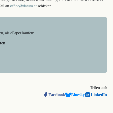
Mail an
office@datum.at
schicken.
en, als ePaper kaufen:
fen
Teilen auf:
Facebook
Bluesky
LinkedIn