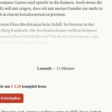
rumjans Garten und spricht in die Kamera. Auch wenn die
 ›Er will mir zeigen, dass ich mit meiner Familie nie mehr in
 in einem Sozialzentrum in Jerewan.
terin Elina Mechitarjan kein Zufall. Sie betreut in der
 Berg-Karabach: Die Aserbaidschaner stellten bewusst
rmenischen Friedhöfen auf Tiktok oder Instagram, sagt
chologische Kriegsführung.‹
Lesezeit:
~ 13 Minuten
Sie um
€ 3,50
komplett lesen
 freischalten
s Magazins sind, können wir Ihnen gerne ein PDF dieses Artikels