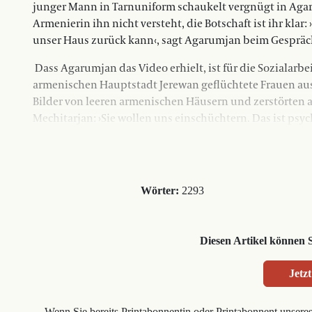
junger Mann in Tarnuniform schaukelt vergnügt in Aga
Armenierin ihn nicht versteht, die Botschaft ist ihr klar:
unser Haus zurück kann‹, sagt Agarumjan beim Gespräch
Dass Agarumjan das Video erhielt, ist für die Sozialarbei
armenischen Hauptstadt Jerewan geflüchtete Frauen aus
Bilder von leeren armenischen Häusern und zerstörten a
Mechitarjan: ›Sie wollen uns einschüchtern. Das ist psy
Wörter:
2293
Diesen Artikel können 
Jetzt
Wenn Sie bereits Printabonnentin oder Printabonnent unsere