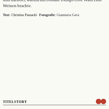
und darüber, warum ihn Donald Trumps erste Wahl zum
Weinen brachte.
·
Text:
Christina Pausackl
Fotografie:
Gianmaria Gava
TITELSTORY