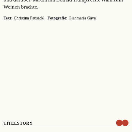
und darüber, warum ihn Donald Trumps erste Wahl zum
Weinen brachte.
·
Text:
Christina Pausackl
Fotografie:
Gianmaria Gava
TITELSTORY