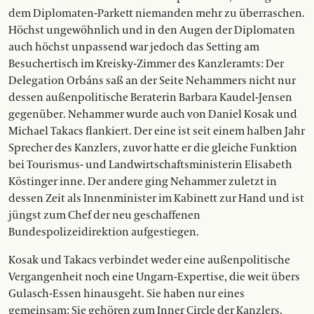
dem Diplomaten-Parkett niemanden mehr zu überraschen.
Höchst ungewöhnlich und in den Augen der Diplomaten
auch höchst unpassend war jedoch das Setting am
Besuchertisch im Kreisky-Zimmer des Kanzleramts: Der
Delegation Orbáns saß an der Seite Nehammers nicht nur
dessen außenpolitische Beraterin Barbara Kaudel-Jensen
gegenüber. Nehammer wurde auch von Daniel Kosak und
Michael Takacs flankiert. Der eine ist seit einem halben Jahr
Sprecher des Kanzlers, zuvor hatte er die gleiche Funktion
bei Tourismus- und Landwirtschaftsministerin Elisabeth
Köstinger inne. Der andere ging Nehammer zuletzt in
dessen Zeit als Innenminister im Kabinett zur Hand und ist
jüngst zum Chef der neu geschaffenen
Bundespolizeidirektion aufgestiegen.
Kosak und Takacs verbindet weder eine außenpolitische
Vergangenheit noch eine Ungarn-Expertise, die weit übers
Gulasch-Essen hinausgeht. Sie haben nur eines
gemeinsam: Sie gehören zum Inner Circle der Kanzlers.