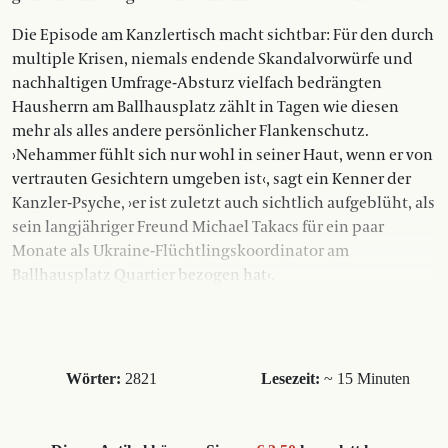
Die Episode am Kanzlertisch macht sichtbar: Für den durch
multiple Krisen, niemals endende Skandalvorwürfe und
nachhaltigen Umfrage-Absturz vielfach bedrängten
Hausherrn am Ballhausplatz zählt in Tagen wie diesen
mehr als alles andere persönlicher Flankenschutz.
›Nehammer fühlt sich nur wohl in seiner Haut, wenn er von
vertrauten Gesichtern umgeben ist‹, sagt ein Kenner der
Kanzler-Psyche, ›er ist zuletzt auch sichtlich aufgeblüht, als
sein langjähriger Freund Michael Takacs für ein paar
Monate als Ukraine-Flüchtlingskoordinator am
Ballhausplatz Quartier bezogen hat‹.
Wörter:
2821
Lesezeit:
~ 15 Minuten