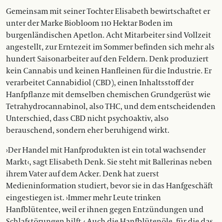
Gemeinsam mit seiner Tochter Elisabeth bewirtschaftet er
unter der Marke Biobloom 110 Hektar Boden im
burgenländischen Apetlon. Acht Mitarbeiter sind Vollzeit
angestellt, zur Erntezeit im Sommer befinden sich mehr als
hundert Saisonarbeiter auf den Feldern. Denk produziert
kein Cannabis und keinen Hanfleinen für die Industrie. Er
verarbeitet Cannabidiol (CBD), einen Inhaltsstoff der
Hanfpflanze mit demselben chemischen Grundgerüst wie
Tetrahydrocannabinol, also THC, und dem entscheidenden
Unterschied, dass CBD nicht psych0aktiv, also
berauschend, sondern eher beruhigend wirkt.
›Der Handel mit Hanfprodukten ist ein total wachsender
Markt‹, sagt Elisabeth Denk. Sie steht mit Ballerinas neben
ihrem Vater auf dem Acker. Denk hat zuerst
Medieninformation studiert, bevor sie in das Hanfgeschäft
eingestiegen ist. ›Immer mehr Leute trinken
Hanfblütentee, weil er ihnen gegen Entzündungen und
Schlafstörungen hilft.‹ Auch die Hanfblütenöle, für die das