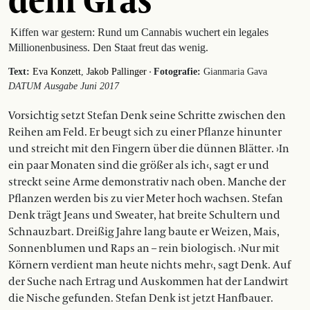
Kiffen war gestern: Rund um Cannabis wuchert ein legales
Millionenbusiness. Den Staat freut das wenig.
·
Text:
Eva Konzett
Jakob Pallinger
Fotografie:
Gianmaria Gava
DATUM Ausgabe Juni 2017
Vorsichtig setzt Stefan Denk seine Schritte zwischen den
Reihen am Feld. Er beugt sich zu einer Pflanze hinunter
und streicht mit den Fingern über die dünnen Blätter. ›In
ein paar Monaten sind die größer als ich‹, sagt er und
streckt seine Arme demonstrativ nach oben. Manche der
Pflanzen werden bis zu vier Meter hoch wachsen. Stefan
Denk trägt Jeans und Sweater, hat breite Schultern und
Schnauzbart. Dreißig Jahre lang baute er Weizen, Mais,
Sonnenblumen und Raps an – rein biologisch. ›Nur mit
Körnern verdient man heute nichts mehr‹, sagt Denk. Auf
der Suche nach Ertrag und Auskommen hat der Landwirt
die Nische gefunden. Stefan Denk ist jetzt Hanfbauer.