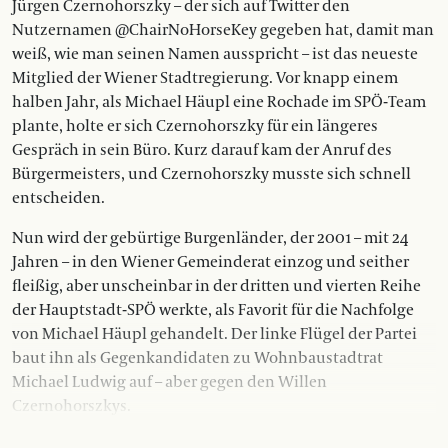
Jürgen Czernohorszky – der sich auf Twitter den
Nutzernamen @ChairNoHorseKey gegeben hat, damit man
weiß, wie man seinen Namen ausspricht – ist das neueste
Mitglied der Wiener Stadtregierung. Vor knapp einem
halben Jahr, als Michael Häupl eine Rochade im SPÖ-Team
plante, holte er sich Czernohorszky für ein längeres
Gespräch in sein Büro. Kurz darauf kam der Anruf des
Bürgermeisters, und Czernohorszky musste sich schnell
entscheiden.
Nun wird der gebürtige Burgenländer, der 2001 – mit 24
Jahren – in den Wiener Gemeinderat einzog und seither
fleißig, aber unscheinbar in der dritten und vierten Reihe
der Hauptstadt-SPÖ werkte, als Favorit für die Nachfolge
von Michael Häupl gehandelt. Der linke Flügel der Partei
baut ihn als Gegenkandidaten zu Wohnbau­stadtrat
Michael Ludwig auf – aber gegen den Willen
Czernohorszkys.