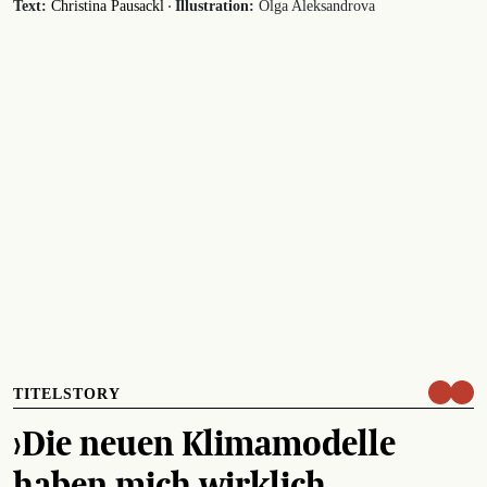
·
Text:
Christina Pausackl
Illustration:
Olga Aleksandrova
TITELSTORY
›Die neuen Klimamodelle
haben mich wirklich