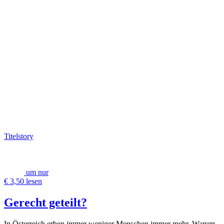
Titelstory
um nur
€ 3,50 lesen
Gerecht geteilt?
In Österreich erben immer weniger Menschen immer mehr. Warum