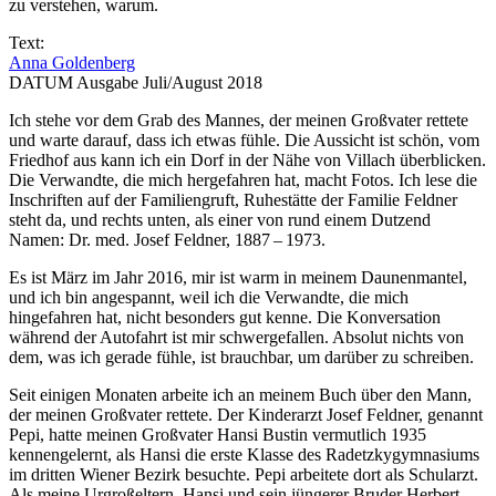
zu verstehen, warum.
Text:
Anna Goldenberg
DATUM Ausgabe Juli/August 2018
Ich stehe vor dem Grab des Mannes, der meinen Großvater rettete
und warte darauf, dass ich etwas fühle. Die Aussicht ist schön, vom
Friedhof aus kann ich ein Dorf in der Nähe von Villach überblicken.
Die Verwandte, die mich hergefahren hat, macht Fotos. Ich lese die
Inschriften auf der Familiengruft, Ruhestätte der Familie Feldner
steht da, und rechts unten, als einer von rund einem Dutzend
Namen: Dr. med. Josef Feldner, 1887 – 1973.
Es ist März im Jahr 2016, mir ist warm in meinem Daunenmantel,
und ich bin angespannt, weil ich die Verwandte, die mich
hingefahren hat, nicht besonders gut kenne. Die Konversation
während der Autofahrt ist mir schwergefallen. Absolut nichts von
dem, was ich gerade fühle, ist brauchbar, um darüber zu schreiben.
Seit einigen Monaten arbeite ich an meinem Buch über den Mann,
der meinen Großvater rettete. Der Kinderarzt Josef Feldner, genannt
Pepi, hatte meinen Großvater Hansi Bustin vermutlich 1935
kennengelernt, als Hansi die erste Klasse des Radetzkygymnasiums
im dritten Wiener Bezirk besuchte. Pepi arbeitete dort als Schularzt.
Als meine Urgroßeltern, Hansi und sein jüngerer Bruder Herbert