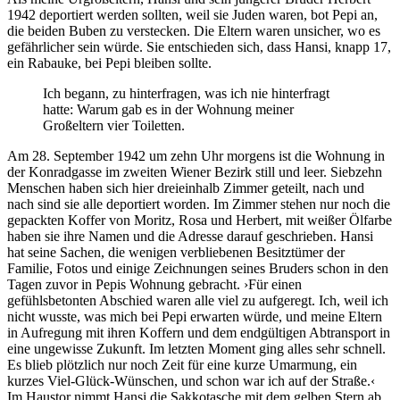
1942 deportiert werden sollten, weil sie Juden waren, bot Pepi an,
die beiden Buben zu verstecken. Die Eltern waren unsicher, wo es
gefährlicher sein würde. Sie entschieden sich, dass Hansi, knapp 17,
ein Rabauke, bei Pepi bleiben sollte.
Ich begann, zu hinterfragen, was ich nie hinterfragt
hatte: Warum gab es in der Wohnung meiner
Großeltern vier Toiletten.
Am 28. September 1942 um zehn Uhr morgens ist die Wohnung in
der Konradgasse im zweiten Wiener Bezirk still und leer. Siebzehn
Menschen haben sich hier dreieinhalb Zimmer geteilt, nach und
nach sind sie alle deportiert worden. Im ­Zimmer stehen nur noch die
gepackten Koffer von Moritz, Rosa und Herbert, mit weißer Ölfarbe
haben sie ihre Namen und die Adresse darauf geschrieben. Hansi
hat seine Sachen, die wenigen verbliebenen Besitztümer der
Familie, Fotos und einige Zeichnungen seines Bruders schon in den
Tagen zuvor in Pepis Wohnung gebracht. ›Für einen
gefühlsbetonten Abschied waren alle viel zu aufgeregt. Ich, weil ich
nicht wusste, was mich bei Pepi erwarten würde, und meine Eltern
in Aufregung mit ihren Koffern und dem endgültigen Abtransport in
eine ungewisse Zukunft. Im letzten Moment ging alles sehr schnell.
Es blieb plötzlich nur noch Zeit für eine kurze Umarmung, ein
kurzes Viel-Glück-Wünschen, und schon war ich auf der Straße.‹
Im Haustor nimmt Hansi die Sakkotasche mit dem gelben Stern ab.