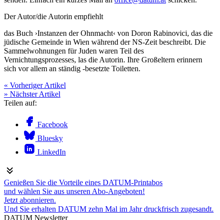
Der Autor/die Autorin empfiehlt
das Buch ›Instanzen der Ohnmacht‹ von Doron Rabinovici, das die
jüdische Gemeinde in Wien während der NS-Zeit beschreibt. Die
Sammelwohnungen für Juden waren Teil des
Vernichtungsprozesses, las die Autorin. Ihre Großeltern erinnern
sich vor allem an ständig -besetzte Toiletten.
« Vorheriger Artikel
» Nächster Artikel
Teilen auf:
Facebook
Bluesky
LinkedIn
Genießen Sie die Vorteile eines DATUM-Printabos
und wählen Sie aus unseren Abo-Angeboten!
Jetzt abonnieren.
Und Sie erhalten DATUM zehn Mal im Jahr druckfrisch zugesandt.
DATUM Newsletter