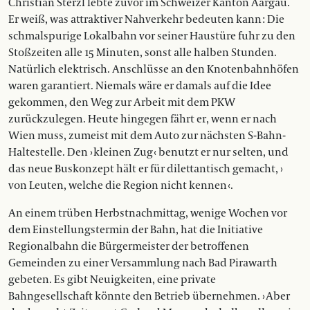
Christian Sterzl lebte zuvor im Schweizer Kanton Aargau.
Er weiß, was attraktiver Nahverkehr bedeuten kann : Die
schmalspurige Lokalbahn vor seiner Haustüre fuhr zu den
Stoßzeiten alle 15 Minuten, sonst alle halben Stunden.
Natürlich elektrisch. Anschlüsse an den Knotenbahnhöfen
waren garantiert. Niemals wäre er damals auf die Idee
gekommen, den Weg zur Arbeit mit dem PKW
zurückzulegen. Heute hingegen fährt er, wenn er nach
Wien muss, zumeist mit dem Auto zur nächsten S-Bahn-
Haltestelle. Den › kleinen Zug ‹ benutzt er nur selten, und
das neue Buskonzept hält er für dilettantisch gemacht, ›
von Leuten, welche die Region nicht kennen ‹.
An einem trüben Herbstnachmittag, wenige Wochen vor
dem Einstellungstermin der Bahn, hat die Initiative
Regionalbahn die Bürgermeister der betroffenen
Gemeinden zu einer Versammlung nach Bad Pirawarth
gebeten. Es gibt Neuigkeiten, eine private
Bahngesellschaft könnte den Betrieb übernehmen. › Aber