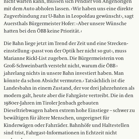
nicht warten kann, müssen sich Pendler von Angehörigen
mit dem Auto abholen lassen. › Wir haben uns eine direkte
Zugverbindung zur U-Bahn in Leopoldau gewünscht ‹, sagt
Auersthals Bürgermeister Hofer : › Aber unsere Wünsche
hatten bei den ÖBB keine Priorität. ‹
Die Bahn liege jetzt im Trend der Zeit und eine Strecken­
einstellung › passt von der Optik her nicht so gut ‹, muss
Marianne Rickl-List zugeben. Die Bürgermeisterin von
Groß-Schweinbarth versteht nicht, warum die ÖBB ›
jahrelang nichts in unsere Bahn investiert haben. Man
könnte da schon Absicht vermuten.‹ Tatsächlich ist die
Landesbahn in einem Zustand, der vor drei Jahrzehnten als
modern galt, heute aber die Fahrgäste vertreibt. Die in den
1980er-Jahren im Tiroler Jenbach gebauten
Dieseltriebwagen haben extrem hohe Einstiege – schwer zu
bewältigen für ältere Menschen, ungeeignet für
Kinderwägen oder Fahrräder. Bahnhöfe und Haltestellen
sind trist, Fahrgast-Informationen in Echtzeit nicht