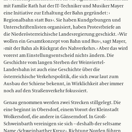
mit Familie Rath hat der IT-Techniker und Musiker Mayer
eine Initiative zur Erhaltung der Bahn gegründet : ›
Regionalbahn statt Bus ‹. Sie haben Kundgebungen und
Unterschriftenlisten organisiert, haben Protestbriefe an
die Niederösterreichische Landesregierung geschickt. › Wir
wollen ein Gesamt­konzept von Bahn und Bus ‹, sagt Mayer,
› mit der Bahn als Rückgrat des Nahverkehrs. ‹ Aber das wird
vorerst am Einstellungsentscheid nichts ändern. Die
Geschichte vom langen Sterben der Weinviertel-
Landesbahn ist auch eine Geschichte über die
österreichische Verkehrspolitik, die sich zwar laut zum
Ausbau der Schiene bekennt, in Wirklichkeit aber immer
noch auf den Straßenverkehr fokussiert.
Genau genommen werden zwei Strecken stillgelegt. Die
eine beginnt in Obersdorf, einem Vorort der Kleinstadt
Wolkersdorf, die andere in Gänserndorf. In Groß-
Schweinbarth vereinigen sie sich – deshalb der seltsame
Name › Schweinbarther Kreuz ‹. Richtung Norden führen