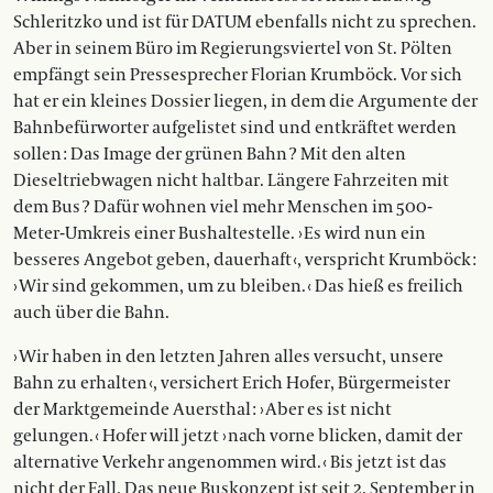
Schleritzko und ist für DATUM ebenfalls nicht zu sprechen.
Aber in seinem Büro im Regierungsviertel von St. Pölten
empfängt sein Pressesprecher Florian Krumböck. Vor sich
hat er ein kleines Dossier liegen, in dem die Argumente der
Bahnbefürworter aufgelistet sind und entkräftet werden
sollen : Das Image der grünen Bahn ? Mit den alten
Dieseltriebwagen nicht haltbar. Längere Fahrzeiten mit
dem Bus ? Dafür wohnen viel mehr Menschen im 500-
Meter-­Umkreis einer Bushaltestelle. › Es wird nun ein
besseres Angebot geben, dauerhaft ‹, verspricht Krumböck :
› Wir sind gekommen, um zu bleiben. ‹ Das hieß es freilich
auch über die Bahn.
› Wir haben in den letzten Jahren alles versucht, unsere
Bahn zu erhalten ‹, versichert Erich Hofer, Bürgermeister
der Marktgemeinde Auersthal : › Aber es ist nicht
gelungen. ‹ Hofer will jetzt › nach vorne blicken, damit der
alternative Verkehr angenommen wird. ‹ Bis jetzt ist das
nicht der Fall. Das neue Buskonzept ist seit 2. September in