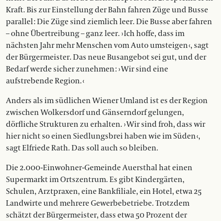
Kraft. Bis zur Einstellung der Bahn fahren Züge und Busse
parallel : Die Züge sind ziemlich leer. Die Busse aber fahren
– ohne Übertreibung – ganz leer. › Ich hoffe, dass im
nächsten Jahr mehr Menschen vom Auto umsteigen ‹, sagt
der Bürgermeister. Das neue Busangebot sei gut, und der
Bedarf werde sicher zunehmen : › Wir sind eine
aufstrebende Region. ‹
Anders als im südlichen Wiener Umland ist es der Region
zwischen Wolkersdorf und Gänserndorf gelungen,
dörfliche Strukturen zu erhalten. › Wir sind froh, dass wir
hier nicht so einen Siedlungsbrei haben wie im Süden ‹,
sagt Elfriede Rath. Das soll auch so bleiben.
Die 2.000-Einwohner-Gemeinde Auersthal hat einen
Supermarkt im Ortszentrum. Es gibt Kindergärten,
Schulen, Arztpraxen, eine Bankfiliale, ein Hotel, etwa 25
Landwirte und mehrere Gewerbebetriebe. Trotzdem
schätzt der Bürgermeister, dass etwa 50 Prozent der