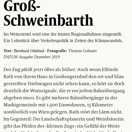
Groß-
Schweinbarth
Im Weinviertel wird eine der letzten Regionalbahnen eingestellt .
Ein Lehrstück über Verkehrspolitik in Zeiten des Klimawandels.
·
Text:
Bernhard Odehnal
Fotografie:
Thomas Gobauer
DATUM Ausgabe Dezember 2019
Der Zug pfeift jetzt öfter als früher. Auch wenn Elfriede
Rath von ihrem Haus in Großengersdorf den rot und blau
gestreiften Triebwagen nicht sehen kann, so hört sie doch
deutlich die Warnsignale, die er vor jedem Bahnübergang
abgeben muss. Es gibt mehrere Bahnübergänge in der
Marktgemeinde mit 1.500 Einwohnern, 15 Kilometer
nordöstlich von Wien gelegen. Rath stört der Lärm nicht.
Im Gegenteil : Der Landschaftsplanerin und Weinbäuerin
gibt das Pfeifen des › kleinen Zugs ‹ ein Gefühl der Weite