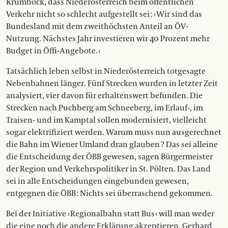
Krumböck, dass Niederösterreich beim öffentlichen
Verkehr nicht so schlecht aufgestellt sei : › Wir sind das
Bundesland mit dem zweithöchsten Anteil an ÖV-
Nutzung. Nächstes Jahr investieren wir 40 Prozent mehr
Budget in Öffi-Angebote. ‹
Tatsächlich leben selbst in Niederösterreich totgesagte
Nebenbahnen länger. Fünf Strecken wurden in letzter Zeit
analysiert, vier davon für erhaltenswert befunden. Die
Strecken nach Puchberg am Schneeberg, im Erlauf-, im
Traisen- und im Kamptal sollen modernisiert, vielleicht
sogar elektrifiziert werden. Warum muss nun ausgerechnet
die Bahn im Wiener Umland dran glauben ? Das sei alleine
die Entscheidung der ÖBB gewesen, sagen Bürgermeister
der Region und Verkehrspolitiker in St. Pölten. Das Land
sei in alle Entscheidungen eingebunden gewesen,
entgegnen die ÖBB : Nichts sei überraschend gekommen.
Bei der Initiative › Regionalbahn statt Bus ‹ will man weder
die eine noch die andere Erklärung akzeptieren. Gerhard