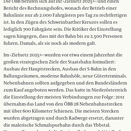
Die ÖBB berufen sich auf ihr › Zielnetz 2025+ ‹ und einen
Bericht des Rechnungshofes, wonach der Betrieb einer
Bahnlinie nur ab 2.000 Fahrgästen pro Tag zu rechtfertigen
ist. In den Zügen des Schweinbarther Kreuzes sollen es
lediglich 700 Fahrgäste sein. Die Kritiker der Einstellung
sagen hingegen, dass mit der Bahn bis zu 2.500 Personen
fuhren. Damals, als sie noch als modern galt.
Im › Zielnetz 2025+ ‹ wurden vor etwa einem Jahrzehnt die
großen strategischen Ziele der Staatsbahn formuliert :
Ausbau der Hauptstrecken, Ausbau der S-Bahn in den
Ballungsräumen, moderne Bahnhöfe, neue Güterterminals.
Nebenbahnen sollten aufgegeben und den Bundesländern
zum Kauf angeboten werden. Das hatte in Niederösterreich
die Einstellung der meisten Verbindungen zur Folge : 2011
übernahm das Land von den ÖBB 28 Nebenbahnstrecken
mit über 600 Kilometer Schienen. Die meisten Strecken
wurden abgetragen und durch Radwege ersetzt, darunter
die malerische Schmalspurbahn durch das Ybbstal.