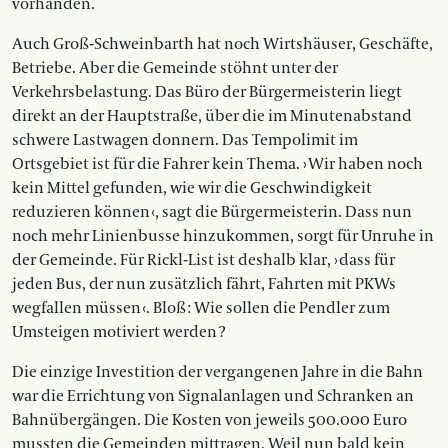
vorhanden.
Auch Groß-Schweinbarth hat noch Wirtshäuser, Geschäfte,
Betriebe. Aber die Gemeinde stöhnt unter der
Verkehrsbelastung. Das Büro der Bürgermeisterin liegt
direkt an der Hauptstraße, über die im Minutenabstand
schwere Lastwagen donnern. Das Tempolimit im
Ortsgebiet ist für die Fahrer kein Thema. › Wir haben noch
kein Mittel gefunden, wie wir die Geschwindigkeit
reduzieren können ‹, sagt die Bürgermeisterin. Dass nun
noch mehr Linienbusse hinzukommen, sorgt für Unruhe in
der Gemeinde. Für Rickl-List ist deshalb klar, › dass für
jeden Bus, der nun zusätzlich fährt, Fahrten mit PKWs
wegfallen müssen ‹. Bloß : Wie sollen die Pendler zum
Umsteigen motiviert werden ?
Die einzige Investition der vergangenen Jahre in die Bahn
war die Errichtung von Signalanlagen und Schranken an
Bahnübergängen. Die Kosten von jeweils 500.000 Euro
mussten die Gemeinden mittragen. Weil nun bald kein