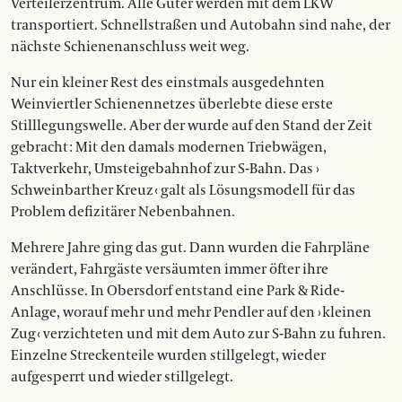
Verteilerzentrum. Alle Güter werden mit dem LKW
transportiert. Schnellstraßen und Autobahn sind nahe, der
nächste Schienenanschluss weit weg.
Nur ein kleiner Rest des einstmals ausgedehnten
Weinviertler Schienennetzes überlebte diese erste
Stilllegungswelle. Aber der wurde auf den Stand der Zeit
gebracht : Mit den damals modernen Triebwägen,
Taktverkehr, Umsteigebahnhof zur S-Bahn. Das ›
Schweinbarther Kreuz ‹ galt als Lösungsmodell für das
Problem defizitärer Nebenbahnen.
Mehrere Jahre ging das gut. Dann wurden die Fahrpläne
verändert, Fahrgäste versäumten immer öfter ihre
Anschlüsse. In Obersdorf entstand eine Park & Ride-
Anlage, worauf mehr und mehr Pendler auf den › kleinen
Zug ‹ verzichteten und mit dem Auto zur S-Bahn zu fuhren.
Einzelne Streckenteile wurden stillgelegt, wieder
aufgesperrt und wieder stillgelegt.