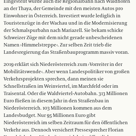
Eingestellt wurde auch die Regionalbahn nach Waidhofen
an der Thaya, der Gemeinde mit den meisten Autos pro
Einwohner in Österreich. Investiert wurde lediglich in
Touristenzüge in der Wachau und in die Modernisierung
der Schmalspurbahn nach Mariazell. Sie bekam schicke
Schweizer Züge mit dem nicht gerade unbescheidenen
Namen › Himmelstreppe ‹. Zur selben Zeit trieb die
Landesregierung das Straßenbauprogramm massiv voran.
2019 erklärt sich Niederösterreich zum › Vorreiter in der
Mobilitätswende ‹. Aber wenn Landespolitiker von großen
Verkehrsprojekten sprechen, dann meinen sie
Schnellstraßen im Weinviertel, im Marchfeld oder im
Traisental. Oder die Waldviertel-Autobahn. 313 Millionen
Euro fließen in diesem Jahr in den Straßenbau in
Niederösterreich. 103 Millionen kommen aus dem
Landesbudget. Nur 95 Millionen Euro gibt
Niederösterreich im selben Zeitraum für den öffentlichen
Verkehr aus. Dennoch versichert Pressesprecher Florian