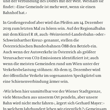
und der Verbindung des Dorfes mit der Welt. Weshalb sie
findet : › Eine Gemeinde ist mehr wert, wenn sie einen
Bahnhof hat. ‹
In Großengersdorf aber wird das Pfeifen am 14. Dezember
2019 zum letzten Mal zu hören sein. Auf der Regionalbahn
mit dem Kürzel R 18, auch › Weinviertel-­Landesbahn ‹ oder ›
Schweinbarther Kreuz ‹ genannt, stellen die
Österreichischen Bundesbahnen ÖBB den Betrieb ein.
Auch wenn der Autoverkehr in Österreich als größter
Verursacher von CO2-Emissionen identifiziert ist; auch
wenn die meisten Gemeinden rund um Wien unter der
Verkehrsbelastung stöhnen : Ab dem 15. Dezember wird
der öffentliche Verkehr im sogenannten Speck­gürtel um
eine Schienenverbindung ärmer sein.
› Wir leben hier unmittelbar vor der Wiener Stadtgrenze,
viele Menschen aus unserem Ort pendeln, aber unsere
Bahn wird nicht mehr fahren ‹, ärgert sich Gerhard Mayer : ›
In welchem Jahrhundert leben wir eigentlich ? ‹ Gemeinsam