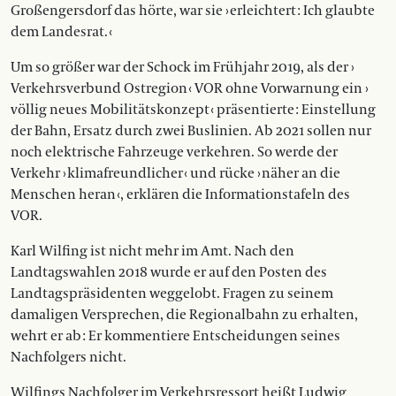
Großengersdorf das hörte, war sie › erleichtert : Ich glaubte
dem Landesrat. ‹
Um so größer war der Schock im Frühjahr 2019, als der ›
Verkehrsverbund Ostregion ‹ VOR ohne Vorwarnung ein ›
völlig neues Mobilitätskonzept ‹ präsentierte : Einstellung
der Bahn, Ersatz durch zwei Buslinien. Ab 2021 sollen nur
noch elektrische Fahrzeuge verkehren. So werde der
Verkehr › klimafreundlicher ‹ und rücke › näher an die
Menschen heran ‹, erklären die Informationstafeln des
VOR.
Karl Wilfing ist nicht mehr im Amt. Nach den
Landtagswahlen 2018 wurde er auf den Posten des
Landtagspräsidenten weggelobt. Fragen zu seinem
damaligen Versprechen, die Regionalbahn zu erhalten,
wehrt er ab : Er kommentiere Entscheidungen seines
Nachfolgers nicht.
Wilfings Nachfolger im Verkehrsressort heißt Ludwig