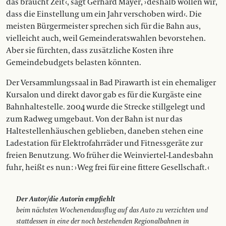
das braucht Zeit ‹, sagt Gerhard Mayer, › deshalb wollen wir,
dass die Einstellung um ein Jahr verschoben wird‹. Die
meisten Bürgermeister sprechen sich für die Bahn aus,
vielleicht auch, weil Gemeinderatswahlen bevorstehen.
Aber sie fürchten, dass zusätzliche Kosten ihre
Gemeindebudgets belasten könnten.
Der Versammlungssaal in Bad Pirawarth ist ein ehemaliger
Kursalon und direkt davor gab es für die Kurgäste eine
Bahnhaltestelle. 2004 wurde die Strecke stillgelegt und
zum Radweg umgebaut. Von der Bahn ist nur das
Haltestellenhäuschen geblieben, daneben stehen eine
Ladestation für Elektrofahrräder und Fitnessgeräte zur
freien Benutzung. Wo früher die Weinviertel-Landesbahn
fuhr, heißt es nun : › Weg frei für eine fittere Gesellschaft. ‹
Der Autor/die Autorin empfiehlt
beim nächsten Wochenendausflug auf das Auto zu verzichten und
stattdessen in eine der noch bestehenden Regionalbahnen in