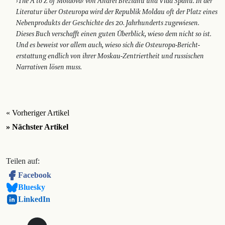
›The A to Z of Moldova‹ von Andrei Brezianu und Vlad Spânu. In der
Literatur über Osteuropa wird der Republik Moldau oft der Platz eines
Nebenprodukts der ­Geschichte des 20. Jahrhunderts zugewiesen.
Dieses Buch verschafft einen guten Überblick, wieso dem nicht so ist.
Und es beweist vor ­allem auch, wieso sich die Ost­europa-Bericht­
erstattung endlich von ihrer Moskau-Zentriertheit und russischen
Narrativen lösen muss.
« Vorheriger Artikel
» Nächster Artikel
Teilen auf:
Facebook
Bluesky
LinkedIn