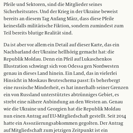
Pfeile und Sektoren, sind die Mitglieder seines
Sicherheitsrates. Und der Krieg in der Ukraine beweist
bereits an diesem Tag Anfang März, dass diese Pfeile
keinesfalls militärische Fiktion, sondern zumindest zum
Teil bereits blutige Realität sind.
Da ist aber vor allem ein Detail auf dieser Karte, das ein
Nachbarland der Ukraine hellhörig gemacht hat: die
Republik Moldau. Denn ein Pfeil auf Lukaschenkos
Illustration schwingt sich von Odessa gen Nordwesten
genau in dieses Land hinein. Ein Land, das in vielerlei
Hinsicht in Moskaus Beuteschema passt: Es beherbergt
eine russische Minderheit, es hat innerhalb seiner Grenzen
ein von Russland unterstütztes abtrünniges Gebiet, es
strebt eine nähere Anbindung an den Westen an. Genau
wie die Ukraine und Georgien hat die Republik Moldau
nun einen Antrag auf EU-Mitgliedschaft gestellt. Seit 2014
hatte ein Assoziierungsabkommen gegolten. Der Antrag
auf Mitgliedschaft zum jetzigen Zeitpunkt ist ein