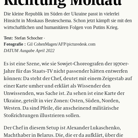
Die kleine Republik im Süden der Ukraine passt in vielerlei
Hinsicht in Moskaus Beuteschema. Schon jetzt kämpft sie mit den
wirtschaftlichen und humanitären Folgen von Putins Krieg.
·
Text:
Stefan Schocher
Fotografie :
Gil Cohen­Magen/AFP/picturedesk.com
DATUM Ausgabe April 2022
Es ist eine Szene, wie sie Sowjet-Choreografen der 1970er-
Jahre für das Staats-TV nicht passender hätten entwerfen
können: Da steht der Chef, deutet mit einem Zeigestab auf
einer Karte umher und erklärt als Wissender den
Unwissenden, was Sache ist. Zu sehen ist eine Karte der
Ukraine, geteilt in vier Zonen: Osten, Süden, Norden,
Westen. Da sind Pfeile, die anscheinend militärische
Stoßrichtungen illustrieren sollen.
Der Chef in diesem Setup ist Alexander Lukaschenko,
Machthaber in Belarus. Die, die er da aufklärt, über die