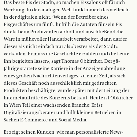
Das beste Eis der Stadt‹, so machen Eissalons oft für sich
Werbung. In der analogen Welt funktioniert das vielleicht.
In der digitalen nicht. ›Wenn der Betreiber eines
Eisgeschäftes um fünf Uhr früh die Zutaten für sein Eis
direkt beim Produzenten abholt und anschließend die
Ware in mühevoller Handarbeit verarbeitet, dann darf er
dieses Eis nicht einfach nur als »bestes Eis der Stadt«
verkaufen. Er muss die Geschichte erzählen und die Leute
ihn begleiten lassen‹, sagt Thomas Obkircher. Der 58-
Jährige startete seine Karriere in der Anzeigenabteilung
eines großen Nachrichtenverlages, zu einer Zeit, als sich
dieses Geschäft noch ausschließlich mit gedruckten
Produkten beschäftigte, wurde später mit der Leitung der
Internetauftritte des Konzerns betraut. Heute ist Obkircher
in Wien Teil einer wachsenden Branche: Er ist
Digitalisierungsberater und hilft kleinen Betrieben in
Sachen E-Commerce und Social Media.
Er zeigt seinen Kunden, wie man personalisierte News­