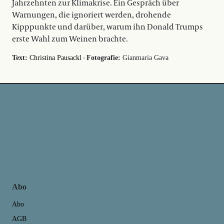
Jahrzehnten zur Klimakrise. Ein Gespräch über
Warnungen, die ignoriert werden, drohende
Kipppunkte und darüber, warum ihn Donald Trumps
erste Wahl zum Weinen brachte.
·
Text:
Christina Pausackl
Fotografie:
Gianmaria Gava
Abo
Abo
AGB