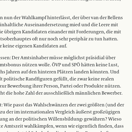
 nun der Wahlkampf hinterlässt, der über van der Bellens
 inhaltliche Auseinandersetzung mied und die Leere mit
die übrigen Kandidaten einander mit Forderungen, die mit
atsoberhauptes oft nur noch sehr periphär zu tun hatten.
gar keine eigenen Kandidaten auf.
ssen: Der Amtsinhaber müsse möglichst präsidial über
sbonus nützen wolle. ÖVP und SPÖ hätten keine Lust,
echs Jahren auf den hinteren Plätzen landen könnten. Und
 politische Randfiguren gefüllt, die zwar keine realen
 zur Bewerbung ihrer Person, Partei oder Produkte nützen.
cht die hohe Zahl der ausschließlich männlichen Bewerber.
t: Wie passt das Wahlschwänzen der zwei größten (und der
 zu der im internationalen Vergleich äußerst großzügigen
rkung an der politischen Willensbildung‹ gewähren? Wieso
te Amtszeit wahlkämpfen, wenn wir eigentlich finden, dass