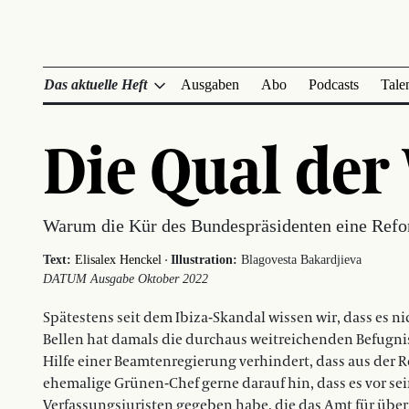
Das aktuelle Heft
Ausgaben
Abo
Podcasts
Tale
Die Qual der
Warum die Kür des Bundespräsidenten eine Refo
·
Text:
Elisalex Henckel
Illustration:
Blagovesta Bakardjieva
DATUM Ausgabe Oktober 2022
Spätestens seit dem Ibiza-Skandal wissen wir, dass es nic
Bellen hat damals die durchaus weitreichenden Befugniss
Hilfe einer Beamtenregierung verhindert, dass aus der R
ehemalige Grünen-Chef gerne darauf hin, dass es vor s
Verfassungsjuristen gegeben habe, die das Amt für überf