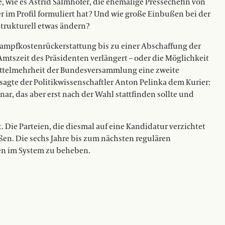
, wie es Astrid Salmhofer, die ehemalige Pressechefin von
ter im Profil formuliert hat? Und wie große Einbußen bei der
trukturell etwas ändern?
kampfkostenrückerstattung bis zu einer Abschaffung der
tszeit des Präsidenten verlängert – oder die Möglichkeit
ittelmehrheit der Bundesversammlung eine zweite
sagte der Politikwissenschaftler Anton Pelinka dem Kurier:
nar, das aber erst nach der Wahl stattfinden sollte und
 Die Parteien, die diesmal auf eine Kandidatur verzichtet
n. Die sechs Jahre bis zum nächsten regulären
hen im System zu beheben.