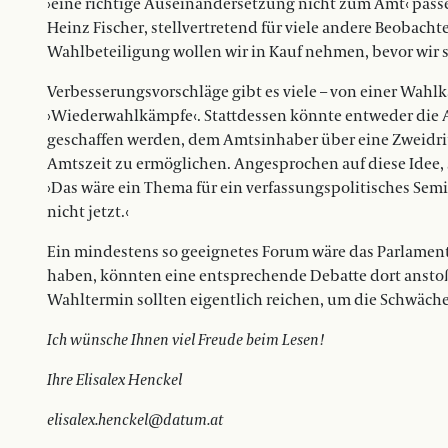
›eine richtige Auseinandersetzung nicht zum Amt‹ passe
Heinz Fischer, stellvertretend für viele andere Beobach
Wahlbeteiligung wollen wir in Kauf nehmen, bevor wir s
Verbesserungsvorschläge gibt es viele – von einer Wahl
›Wiederwahlkämpfe‹. Stattdessen könnte entweder die Am
geschaffen werden, dem Amtsinhaber über eine Zweidr
Amtszeit zu ermöglichen. Angesprochen auf diese Idee, 
›Das wäre ein Thema für ein verfassungspolitisches Semi
nicht jetzt.‹
Ein mindestens so geeignetes Forum wäre das Parlament.
haben, könnten eine entsprechende Debatte dort anstoße
Wahltermin sollten eigentlich reichen, um die Schwäc
Ich wünsche Ihnen viel Freude beim Lesen!
Ihre Elisalex Henckel
elisalex.henckel@datum.at