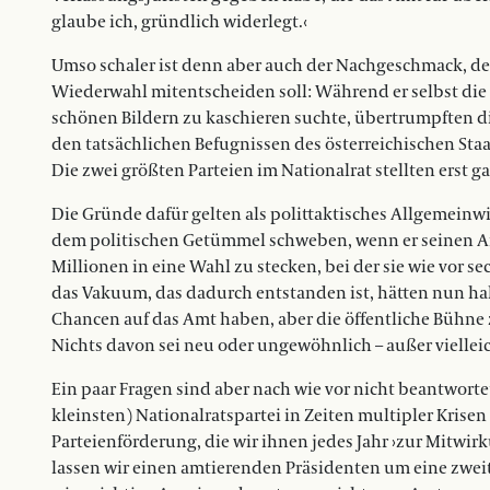
glaube ich, gründlich widerlegt.‹
Umso schaler ist denn aber auch der Nachgeschmack, den
Wiederwahl mitentscheiden soll: Während er selbst die
schönen Bildern zu kaschieren suchte, übertrumpften 
den tatsächlichen Befugnissen des österreichischen Sta
Die zwei größten Parteien im Nationalrat stellten erst 
Die Gründe dafür gelten als polittaktisches Allgemeinwi
dem politischen Getümmel schweben, wenn er seinen Amt
Millionen in eine Wahl zu stecken, bei der sie wie vor s
das Vakuum, das dadurch entstanden ist, hätten nun halt
Chancen auf das Amt haben, aber die öffentliche Bühne
Nichts davon sei neu oder ungewöhnlich – außer viellei
Ein paar Fragen sind aber nach wie vor nicht beantworte
kleinsten) Nationalratspartei in Zeiten multipler Krisen
Parteienförderung, die wir ihnen jedes Jahr ›zur Mitwi
lassen wir einen amtierenden Präsidenten um eine zwei