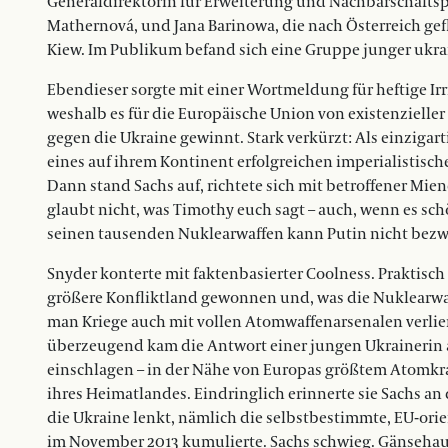
Generaldirektorin für Erweiterung und Nachbarschaftsp
Mathernová, und Jana Barinowa, die nach Österreich gef
Kiew. Im Publikum befand sich eine Gruppe junger ukra
Ebendieser sorgte mit einer Wortmeldung für heftige Ir
weshalb es für die Europäische Union von existenzieller
gegen die Ukraine gewinnt. Stark verkürzt: Als einzigart
eines auf ihrem Kontinent erfolgreichen imperialistische
Dann stand Sachs auf, richtete sich mit betroffener Mien
glaubt nicht, was Timothy euch sagt – auch, wenn es sch
seinen tausenden Nuklearwaffen kann Putin nicht bez
Snyder konterte mit faktenbasierter Coolness. Praktisch
größere Konfliktland gewonnen und, was die Nuklearwaffe
man Kriege auch mit vollen Atomwaffenarsenalen verlie
überzeugend kam die Antwort einer jungen Ukrainerin 
einschlagen – in der Nähe von Europas größtem Atomkraf
ihres Heimatlandes. Eindringlich erinnerte sie Sachs a
die Ukraine lenkt, nämlich die selbstbestimmte, EU-or
im November 2013 kumulierte. Sachs schwieg. Gänsehau