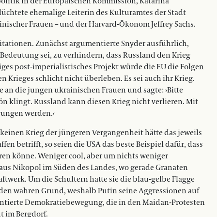
olitik in der Europäischen Kommission, Katarína
lüchtete ehemalige Leiterin des Kulturamtes der Stadt
inischer Frauen – und der Harvard-Ökonom Jeffrey Sachs.
ritationen. Zunächst argumentierte Snyder ausführlich,
 Bedeutung sei, zu verhindern, dass Russland den Krieg
iges post-imperialistisches Projekt würde die EU die Folgen
n Krieges schlicht nicht überleben. Es sei auch ihr Krieg.
e an die jungen ukrainischen Frauen und sagte: ›Bitte
ön klingt. Russland kann diesen Krieg nicht verlieren. Mit
wungen werden.‹
 keinen Krieg der jüngeren Vergangenheit hätte das jeweils
n betrifft, so seien die USA das beste Beispiel dafür, dass
ren könne. Weniger cool, aber um nichts weniger
aus Nikopol im Süden des Landes, wo gerade Granaten
twerk. Um die Schultern hatte sie die blau-gelbe Flagge
n den wahren Grund, weshalb Putin seine Aggressionen auf
ientierte Demokratiebewegung, die in den Maidan-Protesten
t im Bergdorf.