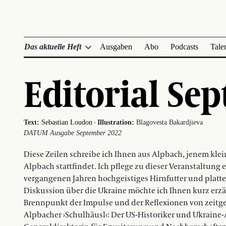
Das aktuelle Heft
Ausgaben
Abo
Podcasts
Tale
Editorial Se
·
Text:
Sebastian Loudon
Illustration:
Blagovesta Bakardjieva
DATUM Ausgabe September 2022
Diese Zeilen schreibe ich Ihnen aus Alpbach, jenem klei
Alpbach stattfindet. Ich pflege zu dieser Veranstaltung
vergangenen Jahren hochgeistiges Hirnfutter und platte
Diskussion über die Ukraine möchte ich Ihnen kurz erzäh
Brennpunkt der Impulse und der Reflexionen von zeitge
Alpbacher ›Schulhäusl‹: Der US-Historiker und Ukraine-