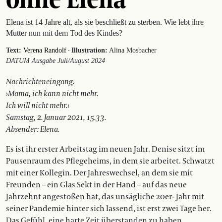
Elena ist 14 Jahre alt, als sie beschließt zu sterben. Wie lebt ihre
Mutter nun mit dem Tod des Kindes?
·
Text:
Verena Randolf
Illustration:
Alina Mosbacher
DATUM Ausgabe Juli/August 2024
Nachrichteneingang.
›
Mama, ich kann nicht mehr.
Ich will nicht mehr.
‹
Samstag, 2. Januar 2021, 15.33.
Absender: Elena.
Es ist ihr erster Arbeitstag im neuen Jahr. Denise sitzt im
Pausenraum des Pflegeheims, in dem sie arbeitet. Schwatzt
mit einer Kollegin. Der Jahreswechsel, an dem sie mit
Freunden – ein Glas Sekt in der Hand – auf das neue
Jahrzehnt ­angestoßen hat, das unsägliche 20er- Jahr mit
seiner Pandemie hinter sich lassend, ist erst zwei Tage her.
Das Gefühl, eine harte Zeit überstanden zu haben,