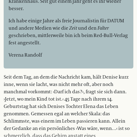
Krankenhaus. Seit gut einem Jahr geht es ihr wieder
besser.
Ich habe einige Jahre als freie Journalistin für DATUM
und andere Medien wie die
Zeit
und den
Falter
geschrieben, mittlerweile bin ich beim Red-Bull-Verlag
fest angestellt.
Verena Randolf
Seit dem Tag, an dem die Nachricht kam, hält Denise kurz
inne, wenn sie lacht, was nicht mehr oft, aber noch
manchmal vorkommt: ›Darf ich das?‹, fragt sie sich dann.
›Jetzt, wo mein Kind tot ist.‹ 45 Tage nach ihrem 14.
Geburtstag hat sich Denises Tochter Elena das Leben
genommen. Gemessen egal an welcher Skala: das
Schlimmste, was einem im Leben passieren kann. Allein
der Gedanke an ein persönliches ›Was wäre, wenn…‹ ist so
schmerzlich, dass das Gehirn anstatt eines