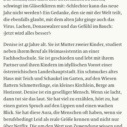
schwingt im Gläserklirren mit: ›Schlechter kann das neue
Jahr nicht werden!‹ Ein Gedanke, den sie mit der Welt teilt,
die ebenfalls glaubt, mit dem alten Jahr ginge auch das
Virus. Lachen, Donauwalzer und das Gefühl im Bauch:
›Jetzt wird alles besser!‹
Denise ist 41 Jahre alt. Sie ist Mutter zweier Kinder, studiert
neben ihrem Beruf als Heimassistentin an einer
Fachhochschule. Sie ist geschieden und lebt mit ihrem
Partner und ihren Kindern im idyllischen Vorort einer
österreichischen Landeshauptstadt. Ein schmuckes altes
Haus mit Teich und Schaukel im Garten, auf den Wiesen
flattern Schmetterlinge, ein kleines Kirchlein, Berge am
Horizont. Denise ist ein geselliger Mensch. Wenn sie lacht,
dann tut sie das laut. Sie hat viel zu erzählen, hört zu, hat
einen guten Spruch auf den Lippen und einen wachen
Blick. Sie hat diese Aura, die Menschen oft haben, wenn sie
berufsbedingt Leid als reale Größe kennen und nicht nur
über Netflix. Die um den Wert von Zuwendung wissen und