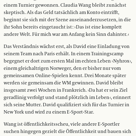
einem Turnier gewonnen. Claudia Wang bleibt zunächst
skeptisch. Als das Geld tatsächlich am Konto eintrifft,
beginnt sie sich mit der Szene auseinanderzusetzen, in die
ihr Sohn bereits eingetaucht ist : › Das ist eine komplett
andere Welt. Für mich war am Anfang kein Sinn dahinter. ‹
Das Verständnis wächst erst, als David eine Einladung von
seinem Team nach Paris erhält. In einem Trainingscamp
begegnet er dort zum ersten Mal im echten Leben › Nyhrox ‹,
einem gleichaltrigen Norweger, den er bisher nur vom
gemeinsamen Online-Spielen kennt. Drei Monate später
werden sie gemeinsam die WM gewinnen. David bleibt
insgesamt zwei Wochen in Frankreich. ›Da hat er sein Ziel
geradlinig verfolgt und stand plötzlich im Leben ‹, erinnert
sich seine Mutter. David qualifiziert sich für das Turnier in
New York und wird zu einem E-Sport-Star.
Wang ist öffentlichkeitsscheu, viele andere E-Sportler
suchen hingegen gezielt die Öffentlichkeit und bauen sich