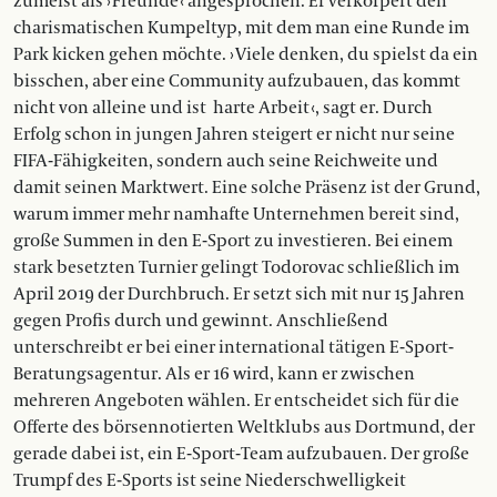
zumeist als › Freunde ‹ angesprochen. Er verkörpert den
charismatischen Kumpeltyp, mit dem man ei­ne Runde im
Park kicken gehen möchte. › Viele denken, du spielst da ein
bisschen, aber eine Community aufzubau­en, das kommt
nicht von alleine und ist harte Arbeit ‹, sagt er. Durch
Erfolg schon in jungen Jahren steigert er nicht nur seine
FIFA-Fähigkeiten, sondern auch seine Reichweite und
damit seinen Marktwert. Eine solche Präsenz ist der Grund,
warum immer mehr namhafte Unternehmen bereit sind,
große Summen in den E-Sport zu investieren. Bei einem
stark besetzten Turnier gelingt Todorovac schließlich im
April 2019 der Durchbruch. Er setzt sich mit nur 15 Jahren
gegen Profis durch und gewinnt. Anschließend
unterschreibt er bei einer international tätigen E-Sport-
Beratungsagentur. Als er 16 wird, kann er zwischen
mehreren Angeboten wählen. Er entscheidet sich für die
Offerte des börsennotierten Weltklubs aus Dortmund, der
gerade dabei ist, ein E-Sport-Team aufzubauen. Der große
Trumpf des E-Sports ist seine Niederschwelligkeit