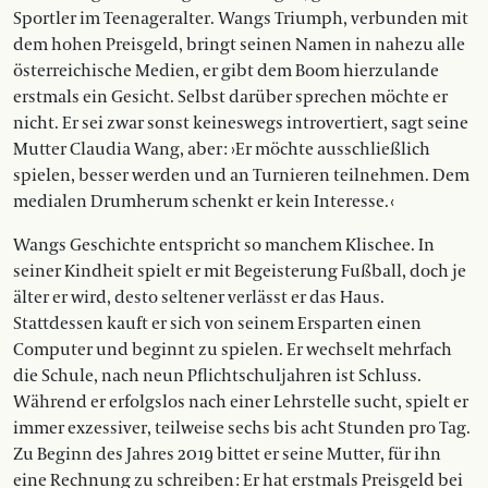
Sportler im Teenageralter. Wangs Triumph, verbunden mit
dem hohen Preisgeld, bringt seinen Namen in nahezu alle
österreichische Medien, er gibt dem Boom hierzulande
erstmals ein Gesicht. Selbst darüber sprechen möchte er
nicht. Er sei zwar sonst keineswegs introvertiert, sagt seine
Mutter Claudia Wang, aber : ›Er möchte ausschließlich
spielen, besser werden und an Turnieren teilnehmen. Dem
medialen Drumherum schenkt er kein Interesse. ‹
Wangs Geschichte entspricht so manchem Klischee. In
seiner Kindheit spielt er mit Begeisterung Fußball, doch je
älter er wird, desto seltener verlässt er das Haus.
Stattdessen kauft er sich von seinem Ersparten einen
Computer und beginnt zu spielen. Er wechselt mehrfach
die Schule, nach neun Pflichtschuljahren ist Schluss.
Während er erfolgslos nach einer Lehrstelle sucht, spielt er
immer exzessiver, teilweise sechs bis acht Stunden pro Tag.
Zu Beginn des Jahres 2019 bittet er seine Mutter, für ihn
eine Rechnung zu schreiben : Er hat erstmals Preisgeld bei