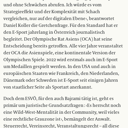
und ohne Schwächen abrufen. Ich würde es vom
Strategieeffekt und der Komplexität mit Schach
vergleichen, nur auf der digitalen Ebene ‹, beantwortet
Daniel Koller die Gretchenfrage. Für den Standard hat er
den E-Sport jahrelang in Österreich journalistisch
begleitet. Der Olympische Rat Asiens (OCA) hat seine
Entscheidung bereits getroffen. Alle vier Jahre veranstaltet
der OCA die Asienspiele, eine kontinentale Version der
Olympischen Spiele. 2022 wird erstmals auch im E-Sport
um Medaillen gespielt werden. In den USA und auch in
europäischen Staaten wie Frankreich, den Niederlanden,
Dänemark oder Schweden ist E-Sport seit einigen Jahren
von staatlicher Seite als Sportart anerkannt.
Doch dem ESVÖ, für den auch Bajra­mi tätig ist, geht es
primär um juris­tische Grundsatzfragen : › Es herrscht noch
eine Wild-West-Mentalität in der Community, weil vieles
eine rechtliche Grauzone ist ‹, bemängelt der Anwalt.
Steuerrecht, Vereinsrecht, Veranstaltungsrecht – all diese