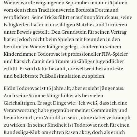
Wiener wurde vergangenen September mit nur 16 Jahren
vom deutschen Traditionsverein Borussia Dortmund
verpflichtet. Seine Tricks führt er auf Knopfdruck aus, seine
Fähigkeiten hat er in unzähligen Matches und Turnieren
unter Beweis gestellt. Den Grundstein für seinen Vertrag
hat er jedoch nicht beim Spielen mit Freunden in den
berühmten Wiener Käfigen gelegt, sondern in seinem
Kinderzimmer. Todorovac ist professioneller FIFA-Spieler
und hat sich damit den Traum unzähliger Jugendlicher
erfüllt. Er wird dafür bezahlt, die weltweit bekannteste
und beliebteste Fußballsimulation zu spielen.
Eldin Todorovac ist 16 Jahre alt, aber er sieht jünger aus.
Auch seine Stimme klingt höher als bei vielen
Gleichaltrigen. Er sagt Dinge wie : › Ich weiß, dass ich eine
Verantwortung habe gegenüber meiner Community und
bemühe mich, ein Vorbild zu sein ‹, ohne dabei verkrampft
zu wirken. In seiner Kindheit ist Todorovac noch für einen
Bundesliga-Klub am echten Rasen aktiv, doch als er sich