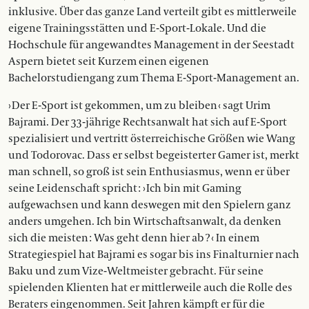
inklusive. Über das ganze Land verteilt gibt es mittlerweile
eigene Trainingsstätten und E-Sport-Lokale. Und die
Hochschule für angewandtes Management in der Seestadt
Aspern bietet seit Kurzem einen eigenen
Bachelorstudiengang zum Thema E-Sport-Management an.
› Der E-Sport ist gekommen, um zu bleiben ‹ sagt Urim
Bajrami. Der 33-jährige Rechtsanwalt hat sich auf E-Sport
spezialisiert und vertritt österreichische Größen wie Wang
und Todorovac. Dass er selbst begeisterter Gamer ist, merkt
man schnell, so groß ist sein Enthusiasmus, wenn er über
seine Leidenschaft spricht : › Ich bin mit Gaming
aufgewachsen und kann deswegen mit den Spielern ganz
anders umgehen. Ich bin Wirtschaftsanwalt, da denken
sich die meisten : Was geht denn hier ab ? ‹ In einem
Strategiespiel hat Bajrami es sogar bis ins Finalturnier nach
Baku und zum Vize-Weltmeister gebracht. Für seine
spielenden Klienten hat er mittlerweile auch die Rolle des
Beraters eingenommen. Seit Jahren kämpft er für die