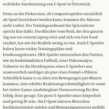
rechtliche Anerkennung von E-Sport in Österreich.
Denn an der Diskussion, ob Computerspielen tatsächlich
als Sport bezeichnet werden kann, kommen die Akteure
nicht vorbei. Der Trainingsaufwand der Spitzenleute
spricht klar dafür. Das Klischee vom Nerd, der den ganzen
Tag nur vor seinem Laptop sitzt und sich von Fast Food
ernährt, hat mit der Realität wenig zu tun. Auch E-Sportler
haben heute strikte Trainingspläne und
Ernährungsberater. FIFA-Spieler unterziehen ihre Partien,
wie im herkömmlichen Fußball, einer Videoanalyse.
Teilweise ist die Herzfrequenz eines E-Sportlers nur
unwesentlich niedriger als jene eines Formel-1-Piloten.
Schließlich kann es zu über 200 Bewegungen pro Minute
kommen, eine erhöhte Reaktionsgeschwindigkeit ist somit
bei vielen Games unabdingbare Voraussetzung für den
Erfolg. Kurz gesagt : Ein guter E-Sportler muss körperlich
und geistig fit sein. › Im E-Sport müssen Menschen
hochkonzentriert spielen und Bewegungsprozesse perfekt