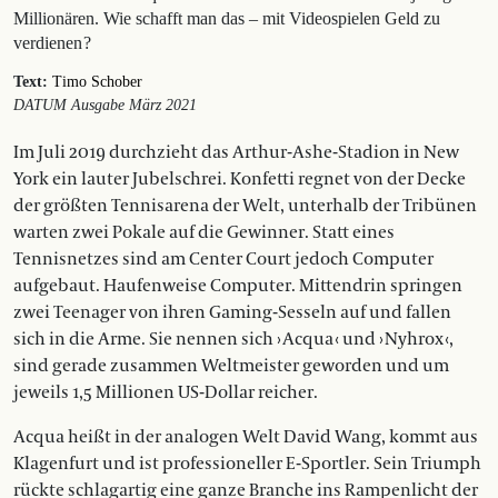
Millionären. Wie schafft man das – mit Videospielen Geld zu
verdienen ?
Text:
Timo Schober
DATUM Ausgabe März 2021
Im Juli 2019 durchzieht das Arthur-Ashe-Stadion in New
York ein lauter Jubelschrei. Konfetti regnet von der Decke
der größten Tennisarena der Welt, unterhalb der Tribünen
warten zwei Pokale auf die Gewinner. Statt eines
Tennisnetzes sind am Center Court jedoch Computer
aufgebaut. Haufenweise Computer. Mittendrin springen
zwei Teenager von ihren Gaming-Sesseln auf und fallen
sich in die Arme. Sie nennen sich › Acqua ‹ und › Nyhrox ‹,
sind gerade zusammen Weltmeister geworden und um
jeweils 1,5 Millionen US-Dollar reicher.
Acqua heißt in der analogen Welt David Wang, kommt aus
Klagenfurt und ist professioneller E-Sportler. Sein Triumph
rückte schlagartig eine ganze Branche ins Rampenlicht der