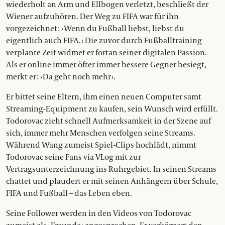
wiederholt an Arm und Ellbogen verletzt, beschließt der
Wiener aufzuhören. Der Weg zu FIFA war für ihn
vorgezeichnet : › Wenn du Fußball liebst, liebst du
eigentlich auch FIFA. ‹ Die zuvor durch Fußballtraining
verplante Zeit widmet er fortan seiner digitalen Passion.
Als er online immer öfter immer bessere Gegner besiegt,
merkt er : › Da geht noch mehr ‹.
Er bittet seine Eltern, ihm einen neu­en Computer samt
Streaming-Equipment zu kaufen, sein Wunsch wird erfüllt.
Todorovac zieht schnell Aufmerksamkeit in der Szene auf
sich, immer mehr Menschen verfolgen seine Streams.
Während Wang zumeist Spiel-Clips hochlädt, nimmt
Todorovac seine Fans via VLog mit zur
Vertragsunterzeichnung ins Ruhrgebiet. In seinen Streams
chattet und plaudert er mit seinen Anhängern über Schule,
FIFA und Fußball – das Leben eben.
Seine Follower werden in den Videos von Todorovac