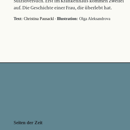
Suizidversuch. Erst im Krankenhaus kommen Zweifel
auf. Die Geschichte einer Frau, die überlebt hat.
·
Text:
Christina Pausackl
Illustration:
Olga Aleksandrova
Seiten der Zeit