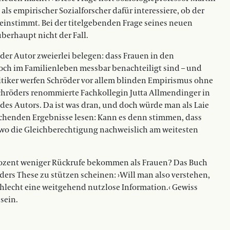
 als empirischer Sozialforscher dafür interessiere, ob der
einstimmt. Bei der titelgebenden Frage seines neuen
überhaupt nicht der Fall.
 der Autor zweierlei belegen: dass Frauen in den
och im Familienleben messbar benachteiligt sind – und
Kritiker werfen Schröder vor allem blinden Empirismus ohne
 Schröders renommierte Fachkollegin Jutta Allmendinger in
e des Autors. Da ist was dran, und doch würde man als Laie
raschenden Ergebnisse lesen: Kann es denn stimmen, dass
 wo die Gleichberechtigung nachweislich am weitesten
ozent weniger Rückrufe bekommen als Frauen? Das Buch
öders These zu stützen scheinen: ›Will man also verstehen,
chlecht eine weitgehend nutzlose Information.‹ Gewiss
sein.