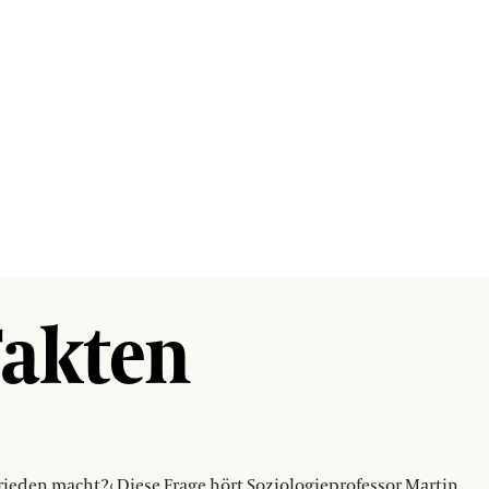
Fakten
ieden macht?‹ Diese Frage hört Soziologieprofessor Martin