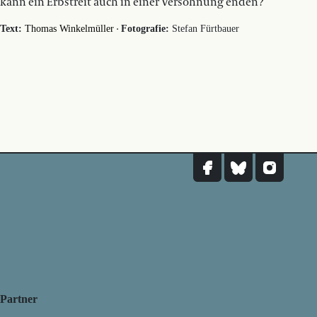
kann ein Erbstreit auch in einer Versöhnung enden?
·
Text:
Thomas Winkelmüller
Fotografie:
Stefan Fürtbauer
Partner