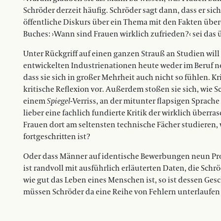
Schröder derzeit häufig. Schröder sagt dann, dass er sich
öffentliche Diskurs über ein Thema mit den Fakten über
Buches: ›Wann sind Frauen wirklich zufrieden?‹ sei das 
Unter Rückgriff auf einen ganzen Strauß an Studien will
entwickelten Industrienationen heute weder im Beruf n
dass sie sich in großer Mehrheit auch nicht so fühlen. 
kritische Reflexion vor. Außerdem stoßen sie sich, wie
einem
Spiegel
-Verriss, an der mitunter flapsigen Sprach
lieber eine fachlich fundierte Kritik der wirklich über
Frauen dort am seltensten technische Fächer studieren,
fortgeschritten ist?
Oder dass Männer auf identische Bewerbungen neun Pr
ist randvoll mit ausführlich erläuterten Daten, die Schr
wie gut das Leben eines Menschen ist, so ist dessen Ges
müssen Schröder da eine Reihe von Fehlern unterlaufen 