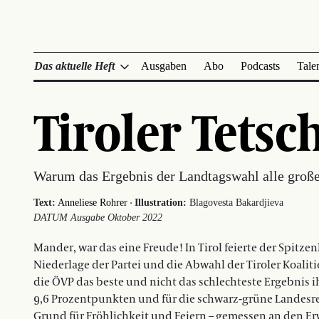
Das aktuelle Heft
Ausgaben
Abo
Podcasts
Tale
Tiroler Tetsc
Warum das Ergebnis der Landtagswahl alle große
·
Text:
Anneliese Rohrer
Illustration:
Blagovesta Bakardjieva
DATUM Ausgabe Oktober 2022
Mander, war das eine Freude! In Tirol feierte der Spitz
Niederlage der Partei und die Abwahl der Tiroler Koalit
die ÖVP das beste und nicht das schlechteste Ergebnis i
9,6 Prozentpunkten und für die schwarz-grüne Landesre
Grund für Fröhlichkeit und Feiern – gemessen an den E