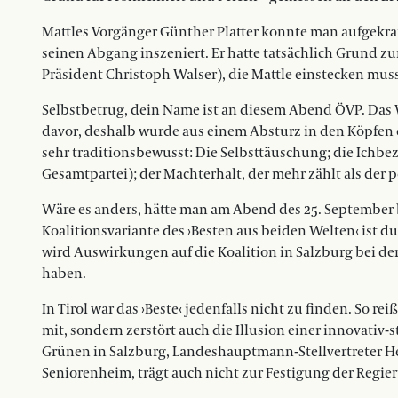
Mattles Vorgänger Günther Platter konnte man aufgekratz
seinen Abgang inszeniert. Er hatte tatsächlich Grund z
Präsident Christoph Walser), die Mattle einstecken musst
Selbstbetrug, dein Name ist an diesem Abend ÖVP. Das 
davor, deshalb wurde aus einem Absturz in den Köpfen de
sehr traditionsbewusst: Die Selbsttäuschung; die Ichbez
Gesamtpartei); der Machterhalt, der mehr zählt als der pol
Wäre es anders, hätte man am Abend des 25. September 
Koalitionsvariante des ›Besten aus beiden Welten‹ ist 
wird Auswirkungen auf die Koalition in Salzburg bei 
haben.
In Tirol war das ›Beste‹ jedenfalls nicht zu finden. So r
mit, sondern zerstört auch die Illusion einer innovativ-
Grünen in Salzburg, Landeshauptmann-Stellvertreter He
Seniorenheim, trägt auch nicht zur Festigung der Regie