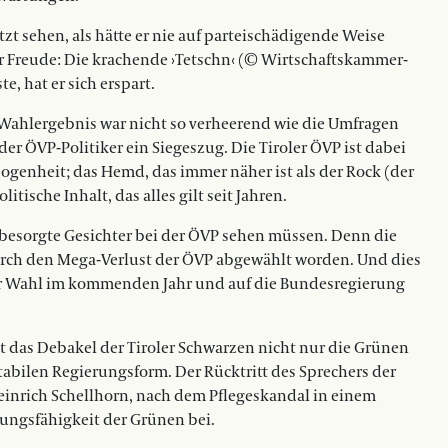
t sehen, als hätte er nie auf parteischädigende Weise
ur Freude: Die krachende ›Tetschn‹ (© Wirtschaftskammer-
e, hat er sich erspart.
Wahlergebnis war nicht so verheerend wie die Umfragen
r ÖVP-Politiker ein Siegeszug. Die Tiroler ÖVP ist dabei
ogenheit; das Hemd, das immer näher ist als der Rock (der
itische Inhalt, das alles gilt seit Jahren.
besorgte Gesichter bei der ÖVP sehen müssen. Denn die
durch den Mega-Verlust der ÖVP abgewählt worden. Und dies
der Wahl im kommenden Jahr und auf die Bundesregierung
eißt das Debakel der Tiroler Schwarzen nicht nur die Grünen
stabilen Regierungsform. Der Rücktritt des Sprechers der
inrich Schellhorn, nach dem Pflegeskandal in einem
rungsfähigkeit der Grünen bei.