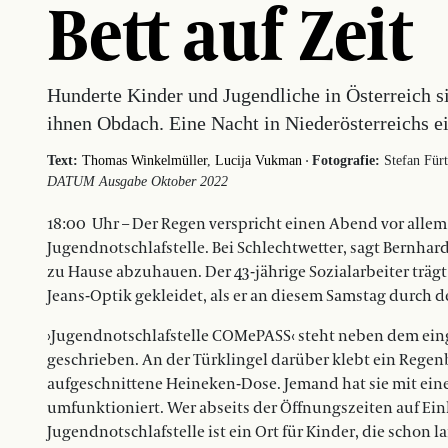
Bett auf Zeit
Hunderte Kinder und Jugendliche in Österreich s
ihnen Obdach. Eine Nacht in Niederösterreichs ei
·
Text:
Thomas Winkelmüller
Lucija Vukman
Fotografie:
Stefan Für
DATUM Ausgabe Oktober 2022
18:00
Uhr – Der Regen verspricht einen Abend vor allem
Jugendnotschlafstelle. Bei Schlechtwetter, sagt Bernha
zu Hause abzuhauen. Der 43-jährige Sozialarbeiter träg
Jeans-Optik gekleidet, als er an diesem Samstag durch d
›Jugendnotschlafstelle COMePASS‹ steht neben dem ein
geschrieben. An der Türklingel darüber klebt ein Rege
aufgeschnittene Heineken-Dose. Jemand hat sie mit ei
umfunktioniert. Wer abseits der Öffnungszeiten auf Einl
Jugendnotschlafstelle ist ein Ort für Kinder, die schon 