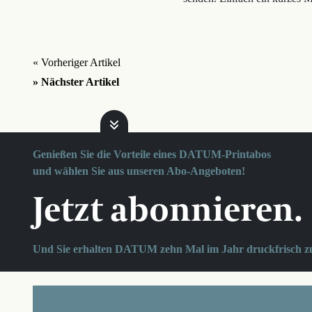
« Vorheriger Artikel
» Nächster Artikel
Genießen Sie die Vorteile eines DATUM-Printabos
und wählen Sie aus unseren Abo-Angeboten!
Jetzt abonnieren.
Und Sie erhalten DATUM zehn Mal im Jahr druckfrisch z