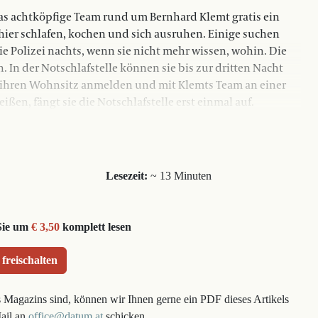
das achtköpfige Team rund um Bernhard Klemt gratis ein
hier schlafen, kochen und sich ausruhen. Einige suchen
 Polizei nachts, wenn sie nicht mehr wissen, wohin. Die
 In der Notschlafstelle können sie bis zur dritten Nacht
 ihren Wohnsitz anmelden und mit Klemts Team an einer
ißen, fängt sie die Notschlafstelle erst einmal auf.
Lesezeit:
~ 13 Minuten
Sie um
€ 3,50
komplett lesen
 freischalten
s Magazins sind, können wir Ihnen gerne ein PDF dieses Artikels
Mail an
office@datum.at
schicken.