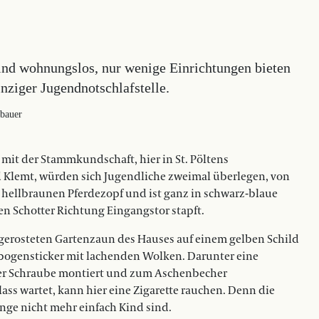
ind wohnungslos, nur wenige Einrichtungen bieten
nziger Jugendnotschlafstelle.
tbauer
 mit der Stammkundschaft, hier in St. Pöltens
rd Klemt, würden sich Jugendliche zweimal überlegen, von
t hellbraunen Pferdezopf und ist ganz in schwarz-blaue
en Schotter Richtung Eingangstor stapft.
gerosteten Gartenzaun des Hauses auf einem gelben Schild
nbogensticker mit lachenden Wolken. Darunter eine
ner Schraube montiert und zum Aschenbecher
ass wartet, kann hier eine Zigarette rauchen. Denn die
lange nicht mehr einfach Kind sind.