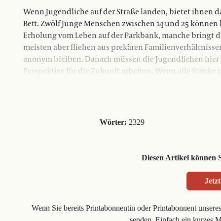
Wenn Jugendliche auf der Straße landen, bietet ihnen 
Bett. Zwölf Junge Menschen zwischen 14 und 25 können 
Erholung vom Leben auf der Parkbank, manche bringt die
meisten aber fliehen aus prekären Familienverhältnissen.
anonym bleiben. Danach müssen die Jugendlichen hier
Perspektive für die Zukunft arbeiten. Wenn alle Stricke re
Wörter:
2329
Diesen Artikel können 
Jetzt
Wenn Sie bereits Printabonnentin oder Printabonnent unsere
senden. Einfach ein kurzes 