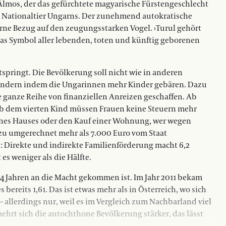
lmos, der das gefürchtete magyarische Fürstengeschlecht
m Nationaltier Ungarns. Der zunehmend autokratische
rne Bezug auf den zeugungsstarken Vogel. ›Turul gehört
 das Symbol aller lebenden, toten und künftig geborenen
tspringt. Die Bevölkerung soll nicht wie in anderen
ndern indem die Ungarinnen mehr Kinder gebären. Dazu
e ganze Reihe von finanziellen Anreizen geschaffen. Ab
 ab dem vierten Kind müssen Frauen keine Steuern mehr
 eines Hauses oder den Kauf einer Wohnung, wer wegen
u umgerechnet mehr als 7.000 Euro vom Staat
n: Direkte und indirekte Familienförderung macht 6,2
 es weniger als die Hälfte.
r 14 Jahren an die Macht gekommen ist. Im Jahr 2011 bekam
 bereits 1,61. Das ist etwas mehr als in Österreich, wo sich
 – allerdings nur, weil es im Vergleich zum Nachbarland viel
hrt sich die autochthone Bevölkerung stärker, das lässt