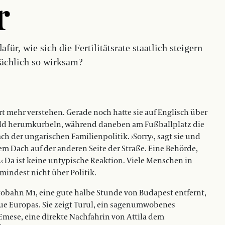
r
für, wie sich die Fertilitätsrate staatlich steigern
tsächlich so wirksam?
t mehr verstehen. Gerade noch hatte sie auf Englisch über
wild herumkurbeln, während daneben am Fußballplatz die
ch der ungarischen Familienpolitik. ›Sorry‹, sagt sie und
em Dach auf der anderen Seite der Straße. Eine Behörde,
.‹ Da ist keine untypische Reaktion. Viele Menschen in
mindest nicht über Politik.
utobahn M1, eine gute halbe Stunde von Budapest entfernt,
ue Europas. Sie zeigt Turul, ein sagenumwobenes
Emese, eine direkte Nachfahrin von Attila dem