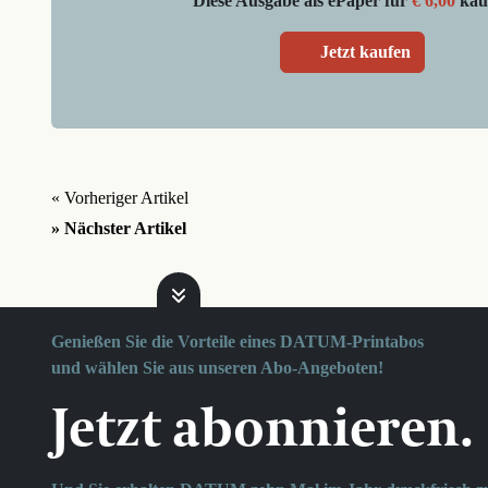
Diese Ausgabe als ePaper für
€ 6,00
kau
Jetzt kaufen
« Vorheriger Artikel
» Nächster Artikel
Genießen Sie die Vorteile eines DATUM-Printabos
und wählen Sie aus unseren Abo-Angeboten!
Jetzt abonnieren.