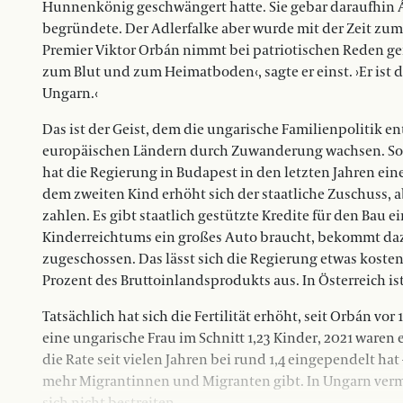
Hunnenkönig geschwängert hatte. Sie gebar daraufhin Á
begründete. Der Adlerfalke aber wurde mit der Zeit zu
Premier Viktor Orbán nimmt bei patriotischen Reden ge
zum Blut und zum Heimatboden‹, sagte er einst. ›Er ist
Ungarn.‹
Das ist der Geist, dem die ungarische Familienpolitik en
europäischen Ländern durch Zuwanderung wachsen. So
hat die Regierung in Budapest in den letzten Jahren ein
dem zweiten Kind erhöht sich der staatliche Zuschuss,
zahlen. Es gibt staatlich gestützte Kredite für den Bau
Kinderreichtums ein großes Auto braucht, bekommt daz
zugeschossen. Das lässt sich die Regierung etwas koste
Prozent des Bruttoinlandsprodukts aus. In Österreich ist
Tatsächlich hat sich die Fertilität erhöht, seit Orbán vo
eine ungarische Frau im Schnitt 1,23 Kinder, 2021 waren es
die Rate seit vielen Jahren bei rund 1,4 eingependelt hat
mehr Migrantinnen und Migranten gibt. In Ungarn verme