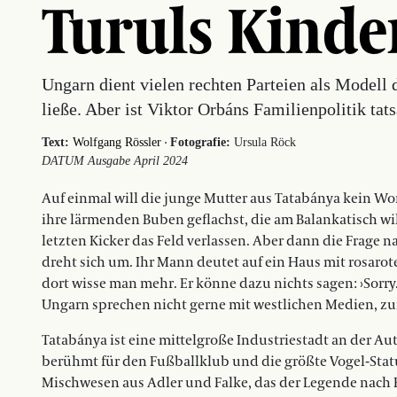
Turuls Kinde
Ungarn dient vielen rechten Parteien als Modell da
ließe. Aber ist Viktor Orbáns Familienpolitik ta
·
Text:
Wolfgang Rössler
Fotografie:
Ursula Röck
DATUM Ausgabe April 2024
Auf einmal will die junge Mutter aus Tatabánya kein Wor
ihre lärmenden Buben geflachst, die am Balankatisch 
letzten Kicker das Feld verlassen. Aber dann die Frage na
dreht sich um. Ihr Mann deutet auf ein Haus mit rosarot
dort wisse man mehr. Er könne dazu nichts sagen: ›Sorry
Ungarn sprechen nicht gerne mit westlichen Medien, zu
Tatabánya ist eine mittelgroße Industriestadt an der A
berühmt für den Fußballklub und die größte Vogel-Stat
Mischwesen aus Adler und Falke, das der Legende nach 