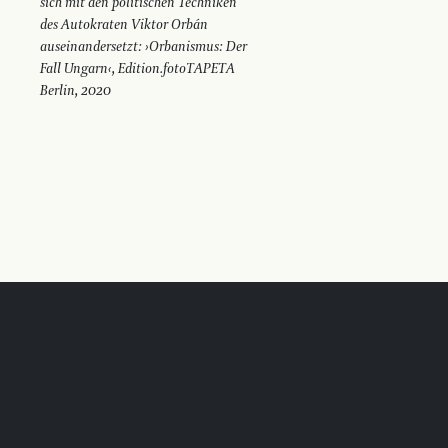
sich mit den politischen Techniken
des ­Autokraten Viktor Orbán
auseinandersetzt: ›Orbanismus: Der
Fall Ungarn‹, Edition.fotoTAPETA
Berlin, 2020