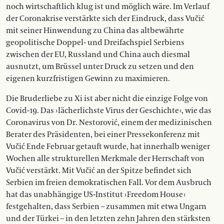
noch wirtschaftlich klug ist und möglich wäre. Im Verlauf
der Coronakrise verstärkte sich der Eindruck, dass Vučić
mit seiner Hinwendung zu China das altbewährte
geopolitische Doppel- und Dreifachspiel Serbiens
zwischen der EU, Russland und China auch diesmal
ausnutzt, um Brüssel unter Druck zu setzen und den
eigenen kurzfristigen Gewinn zu maximieren.
Die Bruderliebe zu Xi ist aber nicht die einzige Folge von
Covid-19. Das › lächerlichste Virus der Geschichte ‹, wie das
Coronavirus von Dr. Nestorović, einem der medizinischen
Berater des Präsidenten, bei einer Pressekonferenz mit
Vučić Ende Februar getauft wurde, hat innerhalb weniger
Wochen alle strukturellen Merkmale der Herrschaft von
Vučić verstärkt. Mit Vučić an der Spitze befindet sich
Serbien im freien demokra­tischen Fall. Vor dem Ausbruch
hat das unabhängige US-Institut › Freedom House ‹
festgehalten, dass Serbien – zusammen mit etwa Ungarn
und der Türkei – in den letzten zehn Jahren den stärksten