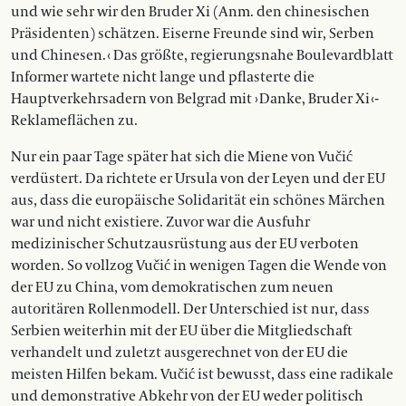
und wie sehr wir den Bruder Xi (Anm. den chinesischen
Präsidenten) schätzen. Eiserne Freunde sind wir, Serben
und Chinesen. ‹ Das größte, ­regierungsnahe Boulevardblatt
Informer wartete nicht lange und pflasterte die
Hauptverkehrsadern von Belgrad mit › Danke, Bruder Xi ‹-
Reklameflächen zu.
Nur ein paar Tage später hat sich die Miene von Vučić
verdüstert. Da richtete er Ursula von der Leyen und der EU
aus, dass die europäische Solidarität ein schönes Märchen
war und nicht existiere. Zuvor war die Ausfuhr
medizinischer Schutzausrüstung aus der EU verboten
worden. So vollzog Vučić in wenigen Tagen die Wende von
der EU zu China, vom demokratischen zum neuen
autoritären Rollenmodell. Der Unterschied ist nur, dass
Serbien weiterhin mit der EU über die Mitgliedschaft
verhandelt und zuletzt ausgerechnet von der EU die
meisten Hilfen bekam. Vučić ist bewusst, dass eine radikale
und demonstrative Abkehr von der EU weder politisch