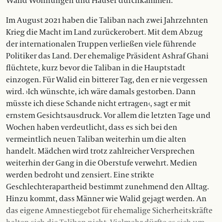
Walid Wohnungen und Häuser durchkämmen.
Im August 2021 haben die Taliban nach zwei Jahrzehnten
Krieg die Macht im Land zurückerobert. Mit dem Abzug
der internationalen Truppen verließen viele führende
Politiker das Land. Der ehemalige Präsident Ashraf Ghani
flüchtete, kurz bevor die Taliban in die Hauptstadt
einzogen. Für Walid ein bitterer Tag, den er nie vergessen
wird. ›Ich wünschte, ich wäre damals gestorben. Dann
müsste ich diese Schande nicht ertragen‹, sagt er mit
ernstem Gesichtsausdruck. Vor allem die letzten Tage und
Wochen haben verdeutlicht, dass es sich bei den
vermeintlich neuen Taliban weiterhin um die alten
handelt. Mädchen wird trotz zahlreicher Versprechen
weiterhin der Gang in die Oberstufe verwehrt. Medien
werden bedroht und zensiert. Eine strikte
Geschlechterapartheid bestimmt zunehmend den Alltag.
Hinzu kommt, dass Männer wie Walid gejagt werden. An
das eigene Amnestiegebot für ehemalige Sicherheitskräfte