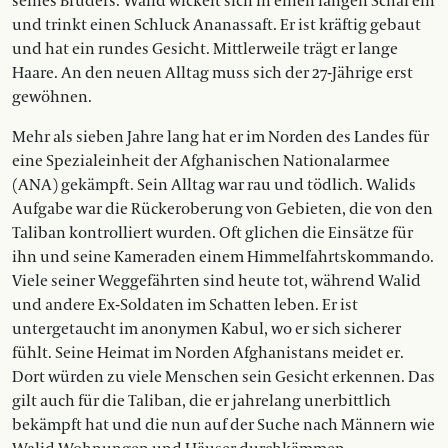
seines Bruders. Walid wickelt sich in einen langen Schal ein
und trinkt einen Schluck Ananassaft. Er ist kräftig gebaut
und hat ein rundes Gesicht. Mittlerweile trägt er lange
Haare. An den neuen Alltag muss sich der 27-Jährige erst
gewöhnen.
Mehr als sieben Jahre lang hat er im Norden des Landes für
eine Spezialeinheit der Afghanischen Nationalarmee
(ANA) gekämpft. Sein Alltag war rau und tödlich. Walids
Aufgabe war die Rückeroberung von Gebieten, die von den
Taliban kontrolliert wurden. Oft glichen die Einsätze für
ihn und seine Kameraden einem Himmelfahrtskommando.
Viele seiner Weggefährten sind heute tot, während Walid
und andere Ex-Soldaten im Schatten leben. Er ist
untergetaucht im anonymen Kabul, wo er sich sicherer
fühlt. Seine Heimat im Norden Afghanistans meidet er.
Dort würden zu viele Menschen sein Gesicht erkennen. Das
gilt auch für die Taliban, die er jahrelang unerbittlich
bekämpft hat und die nun auf der Suche nach Männern wie