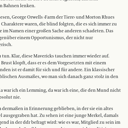
en Bahnen lenken.
lesen, George Orwells ›Farm der Tiere‹ und Morton Rhues
e Charaktere waren, die blind folgten, die es sich immer zu
die im Namen einer großen Sache anderen schadeten. Das
gegenüber einem Opportunismus, der nicht nur
risch.
u tun. Klar, diese Mavericks tauchen immer wieder auf.
 Brust klopft, dass er es dem Vorgesetzten mit einem
en ist er damit für sich und für andere. Ein klassischer
lischen Ausmaßes, wo man sich danach ganz stolz in den
a war ich ein Lemming, da war ich eine, die den Mund nicht
bsolut nie.
 dermaßen in Erinnerung geblieben, in der sie ein altes
 ausgegraben hat. Zu sehen ist eine junge Merkel, damals
end in der ddr befragt wird: wie es war, Mitglied zu sein im