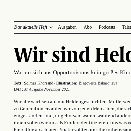
Das aktuelle Heft
Ausgaben
Abo
Podcasts
Tale
Wir sind Hel
Warum sich aus Opportunismus kein großes Kino
·
Text:
Solmaz Khorsand
Illustration:
Blagovesta Bakardjieva
DATUM Ausgabe November 2021
Wir alle wachsen auf mit Heldengeschichten. Mittlerwe
zu Generation erzählen wir von jenen Menschen, die sich
eingestanden sind, ungehorsam waren, während andere g
ihnen sollen wir uns als Kinder identifizieren, uns was 
Empathie abschauen. Später sollten uns die unbeugsame