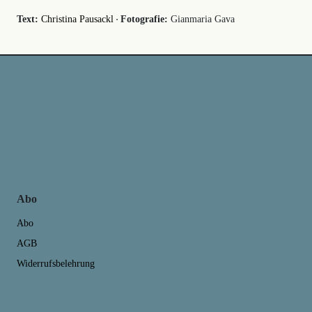
·
Text:
Christina Pausackl
Fotografie:
Gianmaria Gava
Abo
Abo
AGB
Widerrufsbelehrung