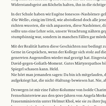
Widerstandsgeist am Köcheln halten, ihn in die richtig
In der Schule haben wir Eugène Ionescos ›Nashörner‹ ge
›Die Welle‹, einig im Urteil, wie abstoßend doch alle jen
richten wussten, die sich anpassten, diese Nashörner, 
sollte uns eine Lehre sein, unsere Verachtung nähren 
stumpfsinnig war, sondern in manchen Fällen gar mörde
Mit der Realität hatten diese Geschichten nur bedingt z
Gerne in Gesprächen, wenn der Kollege sich stolz auf die
genervten Augenrollen wieder mal gezeigt hat. Eingestand
David-gegen-Goliath-Moment. Gutes Märtyrerpathos bib
Spiegel schauen kann. Held.
Nie hört man jemanden sagen: Da bin ich mitgelaufen, d
aufgekriegt hat, die nicht ›Haltung‹ bewiesen hat. Nie, a
Deswegen ist mir eine Falter-Kolumne von Isolde Charim
Fernsehinterview aus den 90er-Jahren von Angela Merkel
Frauenministerin unter Helmut Khol, wie sie zu ihrer Jug