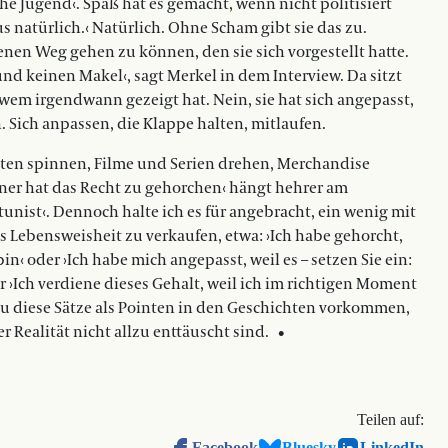
 Jugend‹. Spaß hat es gemacht, wenn nicht politisiert
 natürlich.‹ Natürlich. Ohne Scham gibt sie das zu.
nen Weg gehen zu können, den sie sich vorgestellt hatte.
nd keinen Makel‹, sagt Merkel in dem Interview. Da sitzt
em irgendwann gezeigt hat. Nein, sie hat sich angepasst,
. Sich anpassen, die Klappe halten, mitlaufen.
ten spinnen, Filme und Serien drehen, Merchandise
iner hat das Recht zu gehorchen‹ hängt hehrer am
unist‹. Dennoch halte ich es für angebracht, ein wenig mit
s Lebensweisheit zu verkaufen, etwa: ›Ich habe gehorcht,
in‹ oder ›Ich habe mich angepasst, weil es – setzen Sie ein:
er ›Ich verdiene dieses Gehalt, weil ich im richtigen Moment
 zu diese Sätze als Pointen in den Geschichten vorkommen,
r Realität nicht allzu enttäuscht sind. •
Teilen auf:
Facebook
Bluesky
LinkedIn