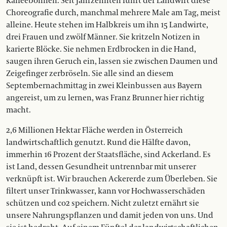
Kaffeebohnen. Seit Jahrzehnten führt der Landwirt diese
Choreografie durch, manchmal mehrere Male am Tag, meist
alleine. Heute stehen im Halbkreis um ihn 15 Landwirte,
drei Frauen und zwölf Männer. Sie kritzeln Notizen in
karierte Blöcke. Sie nehmen Erdbrocken in die Hand,
saugen ihren Geruch ein, lassen sie zwischen Daumen und
Zeigefinger zerbröseln. Sie alle sind an diesem
Septembernachmittag in zwei Kleinbussen aus Bayern
angereist, um zu lernen, was Franz Brunner hier richtig
macht.
2,6 Millionen Hektar Fläche werden in Österreich
landwirtschaftlich genutzt. Rund die Hälfte davon,
immerhin 16 Prozent der Staatsfläche, sind Ackerland. Es
ist Land, dessen Gesundheit untrennbar mit unserer
verknüpft ist. Wir brauchen Ackererde zum Überleben. Sie
filtert unser Trinkwasser, kann vor Hochwasserschäden
schützen und co2 speichern. Nicht zuletzt ernährt sie
unsere Nahrungspflanzen und damit jeden von uns. Und