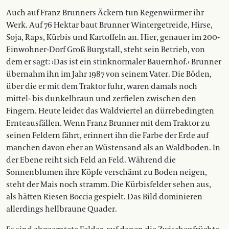
Auch auf Franz Brunners Äckern tun Regenwürmer ihr
Werk. Auf 76 Hektar baut Brunner Wintergetreide, Hirse,
Soja, Raps, Kürbis und Kartoffeln an. Hier, genauer im 200-
Einwohner-Dorf Groß Burgstall, steht sein Betrieb, von
dem er sagt: ›Das ist ein stinknormaler Bauernhof.‹ Brunner
übernahm ihn im Jahr 1987 von seinem Vater. Die Böden,
über die er mit dem Traktor fuhr, waren damals noch
mittel- bis dunkelbraun und zerfielen zwischen den
Fingern. Heute leidet das Waldviertel an dürrebedingten
Ernteausfällen. Wenn Franz Brunner mit dem Traktor zu
seinen Feldern fährt, erinnert ihn die Farbe der Erde auf
manchen davon eher an Wüstensand als an Waldboden. In
der Ebene reiht sich Feld an Feld. Während die
Sonnenblumen ihre Köpfe verschämt zu Boden neigen,
steht der Mais noch stramm. Die Kürbisfelder sehen aus,
als hätten Riesen Boccia gespielt. Das Bild dominieren
allerdings hellbraune Quader.