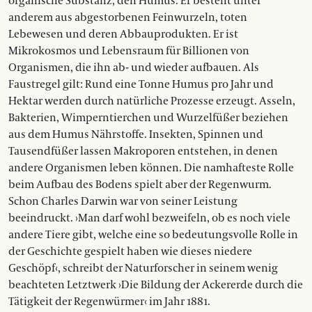
organische Substanz, den Humus. Er besteht unter
anderem aus abgestorbenen Feinwurzeln, toten
Lebewesen und deren ­Abbauprodukten. Er ist
Mikrokosmos und Lebensraum für Billionen von
Organismen, die ihn ab- und wieder aufbauen. Als
Faustregel gilt: Rund eine Tonne Humus pro Jahr und
Hektar werden durch natürliche Prozesse erzeugt. Asseln,
Bakterien, Wimperntierchen und Wurzelfüßer beziehen
aus dem Humus Nährstoffe. Insekten, Spinnen und
Tausendfüßer lassen Makroporen entstehen, in denen
andere Organismen leben können. Die namhafteste Rolle
beim Aufbau des Bodens spielt aber der Regenwurm.
Schon Charles Darwin war von seiner Leistung
beeindruckt. ›Man darf wohl bezweifeln, ob es noch viele
andere Tiere gibt, welche eine so bedeutungsvolle Rolle in
der Geschichte gespielt haben wie dieses niedere
Geschöpf‹, schreibt der Naturforscher in seinem wenig
beachteten Letztwerk ›Die Bildung der Ackererde durch die
Tätigkeit der Regenwürmer‹ im Jahr 1881.