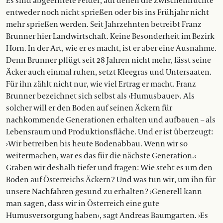
Es sind abgeerntete Felder, auf denen die Zwischenfrüchte
entweder noch nicht sprießen oder bis ins Frühjahr nicht
mehr sprießen werden. Seit Jahrzehnten betreibt Franz
Brunner hier Landwirtschaft. Keine Besonderheit im Bezirk
Horn. In der Art, wie er es macht, ist er aber eine Ausnahme.
Denn Brunner pflügt seit 28 Jahren nicht mehr, lässt seine
Äcker auch einmal ruhen, setzt Kleegras und Untersaaten.
Für ihn zählt nicht nur, wie viel Ertrag er macht. Franz
Brunner bezeichnet sich selbst als ›Humusbauer‹. Als
solcher will er den ­Boden auf seinen Äckern für
nachkommende Generationen erhalten und aufbauen – als
Lebensraum und Produktionsfläche. Und er ist überzeugt:
›Wir betreiben bis heute Bodenabbau. Wenn wir so
weitermachen, war es das für die nächste Generation.‹
Graben wir deshalb tiefer und fragen: Wie steht es um den
Boden auf ­Österreichs Äckern? Und was tun wir, um ihn für
unsere Nachfahren gesund zu erhalten? ›Generell kann
man sagen, dass wir in Österreich eine gute
Humusversorgung haben‹, sagt Andreas Baumgarten. ›Es