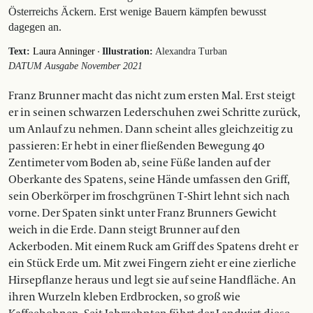
Österreichs Äckern. Erst wenige Bauern kämpfen bewusst
dagegen an.
·
Text:
Laura Anninger
Illustration:
Alexandra Turban
DATUM Ausgabe November 2021
Franz Brunner macht das nicht zum ersten Mal. Erst steigt
er in seinen schwarzen Lederschuhen zwei Schritte zurück,
um Anlauf zu nehmen. Dann scheint alles gleichzeitig zu
passieren: Er hebt in einer fließenden Bewegung 40
Zentimeter vom Boden ab, seine Füße landen auf der
Oberkante des Spatens, seine Hände umfassen den Griff,
sein Oberkörper im froschgrünen T-Shirt lehnt sich nach
vorne. Der Spaten sinkt unter Franz Brunners Gewicht
weich in die Erde. Dann steigt Brunner auf den
Ackerboden. Mit einem Ruck am Griff des Spatens dreht er
ein Stück Erde um. Mit zwei Fingern zieht er eine zierliche
Hirsepflanze heraus und legt sie auf seine Handfläche. An
ihren Wurzeln kleben Erdbrocken, so groß wie