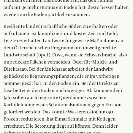
Pflanzen ernähren das Bodenleben, das den Humus
aufbaut. Je mehr Humus ein Boden hat, desto besser halten
wiederum die Bodenpartikel zusammen.
Resiliente landwirtschaftliche Böden zu erhalten oder
aufzubauen, ist kompliziert und kostet Zeit und Geld.
Letzteres erhalten Landwirte für gewisse ­Maßnahmen aus
dem Österreichischen Programm für umweltgerechte
Landwirtschaft (öpul). Etwa, wenn sie Schwarzbrache, also
unbedeckte Flächen vermeiden. Oder für ›Mulch- und
Direktsaat‹. Bei der Mulchsaat arbeitet der Landwirt
gehäckselte Begrünungspflanzen, die er im vorherigen
Sommer gesät hat, in den Boden ein. Bei der Direktsaat
bearbeitet er den Boden noch weniger. Ab kommendem
Jahr sollen auch begrünte Querdämme zwischen
Kartoffeldämmen als Schutzmaßnahmen gegen Erosion
gefördert werden. Das könnte Wassererosion um 50
Prozent reduzieren, hat Elmar Schmaltz mit Kollegen
errechnet. Die Betonung liegt auf könnte. Denn leider