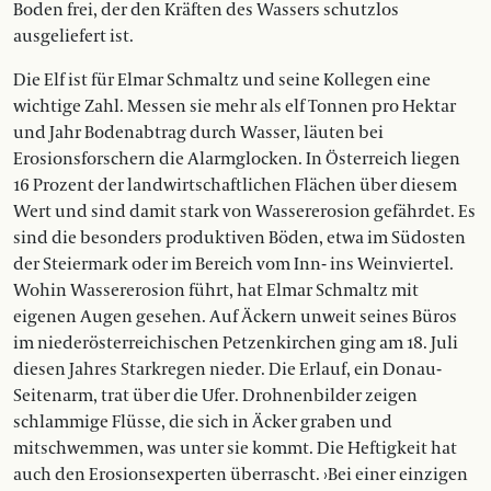
Boden frei, der den Kräften des Wassers schutzlos
ausgeliefert ist.
Die Elf ist für Elmar Schmaltz und seine Kollegen eine
wichtige Zahl. Messen sie mehr als elf Tonnen pro Hektar
und Jahr Bodenabtrag durch Wasser, läuten bei
Erosionsforschern die Alarmglocken. In Österreich liegen
16 Prozent der landwirtschaftlichen Flächen über diesem
Wert und sind damit stark von Wassererosion gefährdet. Es
sind die besonders produktiven Böden, etwa im Südosten
der Steiermark oder im ­Bereich vom Inn- ins Weinviertel.
Wohin Wassererosion führt, hat Elmar Schmaltz mit
eigenen Augen gesehen. Auf Äckern unweit seines Büros
im niederösterreichischen Petzenkirchen ging am 18. Juli
diesen Jahres Starkregen nieder. Die Erlauf, ein Donau-
Seitenarm, trat über die Ufer. Drohnenbilder zeigen
schlammige Flüsse, die sich in Äcker graben und
mitschwemmen, was unter sie kommt. Die Heftigkeit hat
auch den Erosionsexperten überrascht. ›Bei einer einzigen