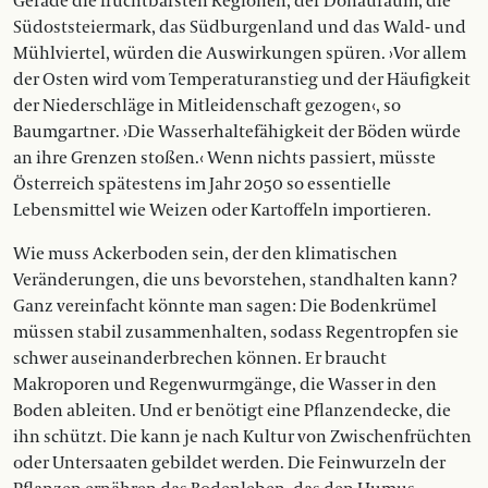
Gerade die fruchtbarsten Regionen, der Donauraum, die
Südoststeiermark, das Südburgenland und das Wald- und
Mühlviertel, würden die Auswirkungen spüren. ›Vor allem
der Osten wird vom Temperaturanstieg und der Häufigkeit
der Niederschläge in Mitleidenschaft gezogen‹, so
Baumgartner. ›Die Wasserhaltefähigkeit der Böden würde
an ihre Grenzen stoßen.‹ Wenn nichts passiert, müsste
Österreich spätestens im Jahr 2050 so essentielle
Lebensmittel wie Weizen oder Kartoffeln importieren.
Wie muss Ackerboden sein, der den klimatischen
Veränderungen, die uns bevorstehen, standhalten kann?
Ganz vereinfacht könnte man sagen: Die Bodenkrümel
müssen stabil zusammenhalten, sodass Regentropfen sie
schwer auseinanderbrechen können. Er braucht
Makroporen und Regenwurmgänge, die Wasser in den
Boden ableiten. Und er benötigt eine Pflanzendecke, die
ihn schützt. Die kann je nach Kultur von Zwischenfrüchten
oder ­Untersaaten gebildet werden. Die Feinwurzeln der