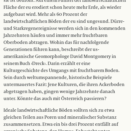
sie ist bedroht. Auf einem Fünftel der landwirtschaftlichen
Fläche der eu erodiert schon heute mehr Erde, als wieder
aufgebaut wird. Mehr als 60 Prozent der
landwirtschaftlichen Böden der eu sind ungesund. Dürre-
und Starkregenereignisse werden sich in den kommenden
Jahrzehnten häufen und immer mehr fruchtbaren
Oberboden abtragen. Wohin das für nachfolgende
Generationen führen kann, beschreibt der us-
amerikanische Geomorphologe David Mont­gomery in
seinem Buch ›Dreck‹. Darin erzählt er eine
Kulturgeschichte des Umgangs mit fruchtbarem Boden.
Sein durch weltumspannende, historische Beispiele
untermauertes Fazit: Jene Kulturen, die ihren Ackerboden
abgetragen haben, gingen wenige Jahrzehnte danach
unter. Könnte das auch mit Österreich passieren?
Ideale landwirtschaftliche Böden sollten sich zu etwa
gleichen Teilen aus Poren und mineralischer Substanz
zusammensetzen. Etwa ein bis drei Prozent entfällt auf