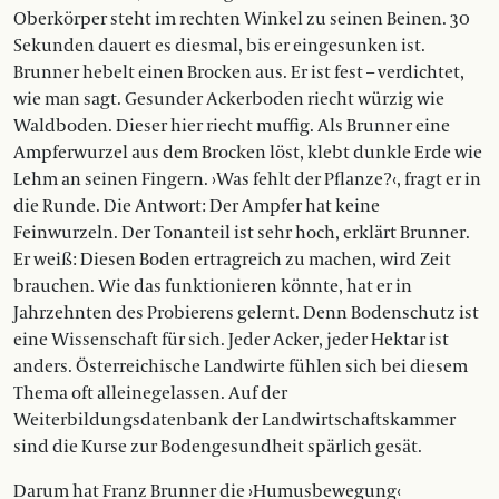
Oberkörper steht im rechten Winkel zu seinen Beinen. 30
Sekunden dauert es diesmal, bis er eingesunken ist.
Brunner hebelt einen Brocken aus. Er ist fest – verdichtet,
wie man sagt. Gesunder Ackerboden riecht würzig wie
Waldboden. Dieser hier riecht muffig. Als Brunner eine
Ampferwurzel aus dem Brocken löst, klebt dunkle Erde wie
Lehm an seinen Fingern. ›Was fehlt der Pflanze?‹, fragt er in
die Runde. Die Antwort: Der Ampfer hat keine
Feinwurzeln. Der Tonanteil ist sehr hoch, erklärt Brunner.
Er weiß: Diesen Boden ertragreich zu machen, wird Zeit
brauchen. Wie das funktionieren könnte, hat er in
Jahrzehnten des Probierens gelernt. Denn Bodenschutz ist
eine Wissenschaft für sich. Jeder Acker, jeder Hektar ist
anders. Österreichische Landwirte fühlen sich bei diesem
Thema oft alleinegelassen. Auf der
Weiterbildungsdatenbank der Landwirtschaftskammer
sind die Kurse zur Bodengesundheit spärlich gesät.
Darum hat Franz Brunner die ›Humusbewegung‹