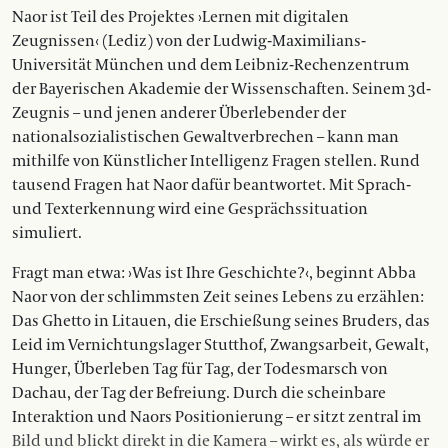
Naor ist Teil des Projektes ›Lernen mit digitalen
Zeugnissen‹ (Lediz) von der Ludwig-Maximilians-
Universität München und dem Leibniz-Rechenzentrum
der Bayerischen Akademie der Wissenschaften. Seinem 3d-
Zeugnis – und jenen anderer Überlebender der
nationalsozialistischen Gewaltverbrechen – kann man
mithilfe von Künstlicher Intelligenz Fragen stellen. Rund
tausend Fragen hat Naor dafür beantwortet. Mit Sprach-
und Texterkennung wird eine Gesprächssituation
simuliert.
Fragt man etwa: ›Was ist Ihre Geschichte?‹, beginnt Abba
Naor von der schlimmsten Zeit seines Lebens zu erzählen:
Das Ghetto in Litauen, die Erschießung seines Bruders, das
Leid im Vernichtungslager Stutthof, Zwangsarbeit, Gewalt,
Hunger, Überleben Tag für Tag, der Todesmarsch von
Dachau, der Tag der Befreiung. Durch die scheinbare
Interaktion und Naors Positionierung – er sitzt zentral im
Bild und blickt direkt in die Kamera – wirkt es, als würde er