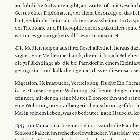
ausführliche Antworten gibt, antwortet oft mit Geschic
Gestus eines Diplomaten, vor allem bevorzugt er das Lei
laut, verkündet keine absoluten Gewissheiten. Im Gespr
der Theologie und Philosophie an, er strukturiert seine
worum es genau gehen soll, bevor er antwortet.
›Die Medien neigen aus ihrer Beschaffenheit heraus dazu,
sagt er. Eine Medienmechanik, die er sich nach Belieben
die 71 Flüchtlinge ab, die bei Parndorf in einem Kleinlast
genug‹ ein – und kalkuliert genau, dass es dieser Satz s
Migration. Heimatsuche, Vertreibung, Flucht: Ein Thema
ist jetzt unsere eigene Wohnung‹: Bis heute steigen dem
erinnert, mit denen seine Mutter Eleonore ihn und seine 
eine Wohnung im vorarlbergerischen ­Schruns geführt ha
Mal in seinem Leben, was es bedeutet, nach Hause zu 
1945, nur Monate nach seiner Geburt, wurde die Familie
Schloss Skalken im tschechoslowakischen Vlastislav, vert