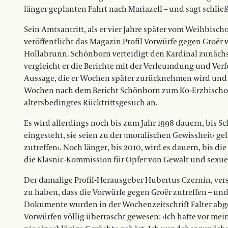
länger geplanten Fahrt nach Mariazell – und sagt schließ
Sein Amtsantritt, als er vier Jahre später vom Weihbisch
veröffentlicht das Magazin Profil Vorwürfe gegen Groë
Hollabrunn. Schönborn verteidigt den Kardinal zunächst
vergleicht er die Berichte mit der Verleumdung und Ver
Aussage, die er Wochen später zurücknehmen wird und d
Wochen nach dem Bericht Schönborn zum Ko-Erzbischof,
altersbedingtes Rücktrittsgesuch an.
Es wird allerdings noch bis zum Jahr 1998 dauern, bis 
eingesteht, sie seien zu der ›moralischen Gewissheit‹ g
zutreffen‹. Noch länger, bis 2010, wird es dauern, bis d
die Klasnic-Kommission für Opfer von Gewalt und sexuel
Der damalige Profil-Herausgeber Hubertus Czernin, ver
zu haben, dass die Vorwürfe gegen Groër zutreffen – un
Dokumente wurden in der Wochenzeitschrift Falter abged
Vorwürfen völlig überrascht gewesen: ›Ich hatte vor m