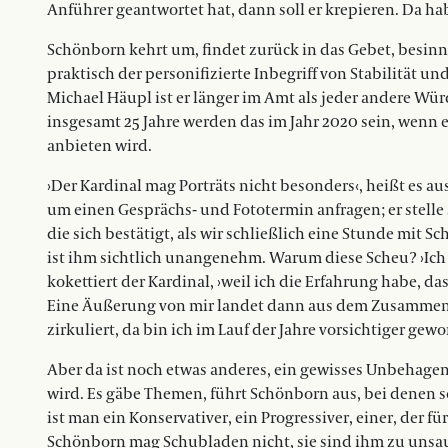
Anführer geantwortet hat, dann soll er krepieren. Da hab
Schönborn kehrt um, findet zurück in das Gebet, besinnt 
praktisch der personifizierte Inbegriff von Stabilität u
Michael Häupl ist er länger im Amt als jeder andere Würd
insgesamt 25 Jahre werden das im Jahr 2020 sein, wenn e
anbieten wird.
›Der Kardinal mag Porträts nicht besonders‹, heißt es aus
um einen Gesprächs- und Fototermin anfragen; er stelle 
die sich bestätigt, als wir schließlich eine Stunde mit
ist ihm sichtlich unangenehm. Warum diese Scheu? ›Ich b
kokettiert der Kardinal, ›weil ich die Erfahrung habe,
Eine Äußerung von mir landet dann aus dem Zusammenh
zirkuliert, da bin ich im Lauf der Jahre vorsichtiger gewo
Aber da ist noch etwas anderes, ein gewisses Unbehagen
wird. Es gäbe Themen, führt Schönborn aus, bei denen 
ist man ein Konservativer, ein Progressiver, einer, der für
Schönborn mag Schubladen nicht, sie sind ihm zu unsaube