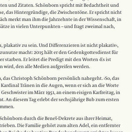
hten und Zitaten. Schönborn spricht mit Bedachtheit und
se, das Hintergründige, die Zwischentöne. Er spricht nicht
äch merkt man ihm die Jahrzehnte in der Wissenschaft, in
 Sätze in vielen Unterpunkten – und fragt zweimal nach,
 plakativ zu sein. Und Differenzieren ist nicht plakativ‹,
 zunutze macht: 2015 hält er den Gedenkgottesdienst für
er starben. Er leitet die Predigt mit den Worten ›Es ist
ein wird, den alle Medien aufgreifen werden.
, das Christoph Schönborn persönlich nahegeht. ›So, das
 Kardinal Tränen in die Augen, wenn er sich an die Worte
Geschwister im März 1951, an einem eisigen Karfreitag, in
t. An diesem Tag erlebt der sechsjährige Bub zum ersten
kommen.
 Schönborn durch die Beneš-Dekrete aus ihrer Heimat,
rieben. Die Familie gehört zum alten Adel, ein entfernter