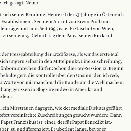
 ich gesagt: Nein.‹
sich seiner Berufung. Heute ist der 73-Jährige in Österreich
nd Establishment. Seit dem Abtritt von Erwin Pröll und
enträger im Land: Seit 1995 ist er Erzbischof von Wien,
r zu seinem 75. Geburtstag dem Papst seinen Rücktritt
 der Presseabteilung der Erzdiözese, als wir das erste Mal
sich ungern selbst in den Mittelpunkt. Eine Zu­schreibung,
 Schönborn sprechen dürfen: Schon die Foto-Session zu Beginn
ehalte gern die Kontrolle über den Unsinn, den ich red‹,
 dass Worte von mir manchmal die Runde um die Welt machen:
ang gerissen in Blogs irgendwo in Amerika und
rden.‹
, ein Misstrauen dagegen, wie der mediale Diskurs geführt
sofort vereinfachte Zuschreibungen gesucht würden: ›Dann
 Papst Franziskus ist, einer, der für Papst Benedikt ist.‹
r, zu undifferenziert. Er überlegt lange, bevor er