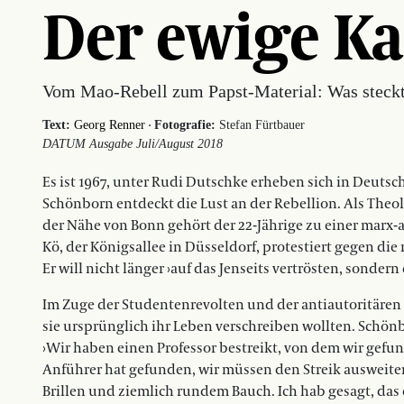
Der ewige Ka
Vom Mao-Rebell zum Papst-Material: Was steckt
·
Text:
Georg Renner
Fotografie:
Stefan Fürtbauer
DATUM Ausgabe Juli/August 2018
Es ist 1967, unter Rudi Dutschke erheben sich in Deut
Schönborn entdeckt die Lust an der Rebellion. Als The
der Nähe von Bonn gehört der 22-Jährige zu einer marx-a
Kö, der Königsallee in Düsseldorf, protestiert gegen die r
Er will nicht länger ›auf das Jenseits vertrösten, sonder
Im Zuge der Studentenrevolten und der antiautoritären
sie ursprünglich ihr Leben verschreiben wollten. Schön
›Wir haben einen Professor bestreikt, von dem wir gefun
Anführer hat gefunden, wir müssen den Streik ausweiten
Brillen und ziemlich rundem Bauch. Ich hab gesagt, das 