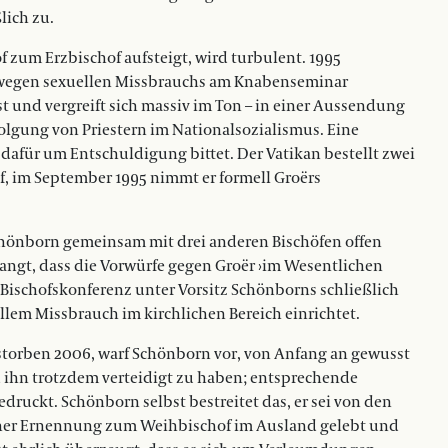
lich zu.
of zum Erzbischof aufsteigt, wird turbulent. 1995
r wegen sexuellen Missbrauchs am Knabenseminar
 und vergreift sich massiv im Ton – in einer Aussendung
folgung von Priestern im Nationalsozialismus. Eine
afür um Entschuldigung bittet. Der Vatikan bestellt zwei
 im September 1995 nimmt er formell Groërs
Schönborn gemeinsam mit drei anderen Bischöfen offen
elangt, dass die Vorwürfe gegen Groër ›im Wesentlichen
ie Bischofskonferenz unter Vorsitz Schönborns schließlich
lem Missbrauch im kirchlichen Bereich einrichtet.
storben 2006, warf Schönborn vor, von Anfang an gewusst
d ihn trotzdem verteidigt zu haben; entsprechende
ruckt. Schönborn selbst bestreitet das, er sei von den
einer Ernennung zum Weihbischof im Ausland gelebt und