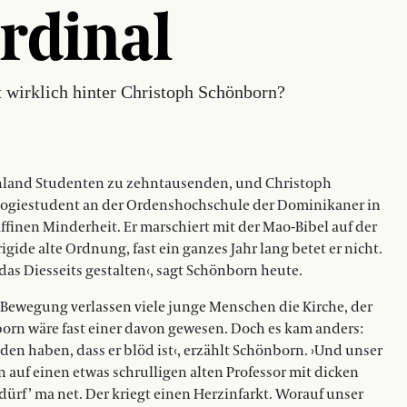
rdinal
 wirklich hinter Christoph Schönborn?
schland Studenten zu zehntausenden, und Christoph
ologiestudent an der Ordenshochschule der Dominikaner in
ffinen Minderheit. Er marschiert mit der Mao-Bibel auf der
igide alte Ordnung, fast ein ganzes Jahr lang betet er nicht.
n das Diesseits gestalten‹, sagt Schönborn heute.
 Bewegung verlassen viele junge Menschen die Kirche, der
born wäre fast einer davon gewesen. Doch es kam anders:
den haben, dass er blöd ist‹, erzählt Schönborn. ›Und unser
 auf einen etwas schrulligen alten Professor mit dicken
dürf’ ma net. Der kriegt einen Herzinfarkt. Worauf unser