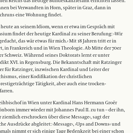
chen Reichs das heutige Bundeskanzleramt errichten lassen.
ohnen bei Verwandten in Horn, später in Graz, dann in
 Schruns eine Wohnung findet.
s heute an seinem Idiom, wenn er etwa im Gespräch mit
sium findet der heutige Kardinal zu seiner Berufung: ›Wir
dacht, das wär etwas für mich.‹ Mit 18 Jahren tritt er in
, in Frankreich und in Wien Theologie. Ab Mitte der 70er
der Schweiz. Während seines Doktorats lernt er unter
dikt XVI. in Regensburg. Die Bekanntschaft mit Ratzinger
er für Ratzinger, inzwischen Kardinal und Leiter der
ismus, einer Kodifikation der christlichen
stigeträchtige Tätigkeit, aber auch eine trocken-
farren.
 Weihbischof in Wien unter Kardinal Hans Hermann Groër
n­born immer wieder mit Johannes Paul II. zu tun – der ihn,
r ziemlich erschrocken über diese Message‹, sagt der
che Ausdrücke abgleitet: ›Message‹, ›Ups and Downs‹ und
mals nimmt er sich einige Tage Bedenkzeit bei einer schon