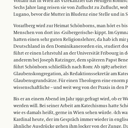
Vorfahr hat in Wien als Vizekanzler das Heiligen Römis
Sechs Jahre lang reisen sie von Zuflucht zu Zuflucht, w
Lugano, bevor die Mutter in Bludenz eine Stelle und in
Vorarlberg wird zur Heimat Schönborns, man hört es bi
Menschen von dort ins ›Gsibergerische‹ kippt. Im Gymna
hatten einen sehr guten Religionslehrer, da hab ich mir ge
Deutschland in den Dominikanerorden ein, studiert dort
führt er einen Lehrstuhl an der Universität Fribourg in 
anderem bei Joseph Ratzinger, dem späteren Papst Bene
führt Schönborn schließlich nach Rom: Ab 1987 arbeitet 
Glaubenskongregation, als Redaktionssekretär am Katech
Glaubensgrundsätze. Für einen Theologen eine enorm pre
wissenschaftliche – und weit weg von der Praxis in den P
Bis er an einem Abend im Jahr 1991 gefragt wird, ob er
werden will. Bei seiner Arbeit am Katechismus hatte Schö
wie es damals heißt, gerne in Wien sehen würde. ›Ich wa
Kardinal heute, der im Gespräch immer wieder in englis
ähnliche Ausdrücke gehen ihm locker von der Zunge. Da