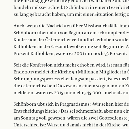
nie einschlägige Gerüchte gehört. Ich war daher zunäch
handeln müsse‹, schreibt Schönborn in einem Leserbrief an
zu lang gebraucht haben, um mit einer Situation fertig z
Auch, wenn die Nachrichten über Missbrauchsfälle imme
Schönborn übernahm von Beginn an ein schrumpfendes Ha
Konfession der Österreicher verbindlich erhoben wurde, d
Katholiken an der Gesamtbevölkerung seit Beginn der 
Prozent Katholiken, waren es 2001 nur noch 73 Prozent.
Seit die Konfession nicht mehr erhoben wird, ist man f
Ende 2017 meldet die Kirche 5,1 Millionen Mitglieder in
Schrumpfungsprozess eher langsam passiert, ist es das
die österreichischen Diözesen an einem so genannten 
meldeten, waren es 2015 nur mehr 545.000 – mehr als ein
Schönborn übt sich in Pragmatismus: ›Wir sehen hier de
Entscheidungskirche.‹ Das sei schmerzhaft, aber nun ein
am Sonntag voll gewesen, wären die zwei Gottesdienste j
Unterschied ist: Warst du damals nicht in der Kirche, 