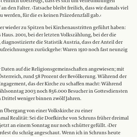
st ehrlich überzeugt, dass es sich um Verleumdungen
 den Falter. ›Tatsache bleibt freilich, dass wir damals viel
u werden, für die es keinen Präzedenzfall gab.‹
r wieder zu Spitzen bei Kirchenaustritten geführt haben:
us. 2001, bei der letzten Volkszählung, bei der die
iagnostizierte die Statistik Austria, dass der Anteil der
Aufzeichnungen zurückgehe: Waren 1910 noch fast neunzig
ür Daten auf die Religionsgemeinschaften angewiesen; mit
 Österreich, rund 58 Prozent der Bevölkerung. Während der
 Engagement, das der Kirche zu schaffen macht: Während
Zählsonntag 2003 noch 856.000 Besucher in Gottesdiensten
 Drittel weniger binnen zwölf Jahren.
n Übergang von einer Volkskirche zu einer
mal Realität: Sei die Dorfkirche von Schruns früher dreimal
etzt an einem Sonntag nur noch schütter gefüllt. ›Der
wurdest du schräg angeschaut. Wenn ich in Schruns heute